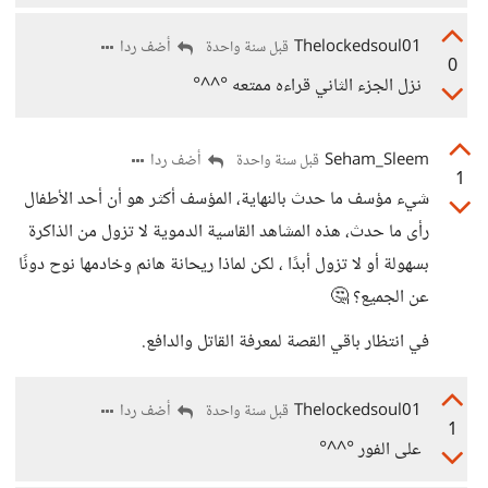
Thelockedsoul01
أضف ردا
قبل سنة واحدة
0
نزل الجزء الثاني قراءه ممتعه °^^°
Seham_Sleem
أضف ردا
قبل سنة واحدة
1
شيء مؤسف ما حدث بالنهاية، المؤسف أكثر هو أن أحد الأطفال
رأى ما حدث، هذه المشاهد القاسية الدموية لا تزول من الذاكرة
بسهولة أو لا تزول أبدًا ، لكن لماذا ريحانة هانم وخادمها نوح دونًا
عن الجميع؟ 🤔
في انتظار باقي القصة لمعرفة القاتل والدافع.
Thelockedsoul01
أضف ردا
قبل سنة واحدة
1
على الفور °^^°