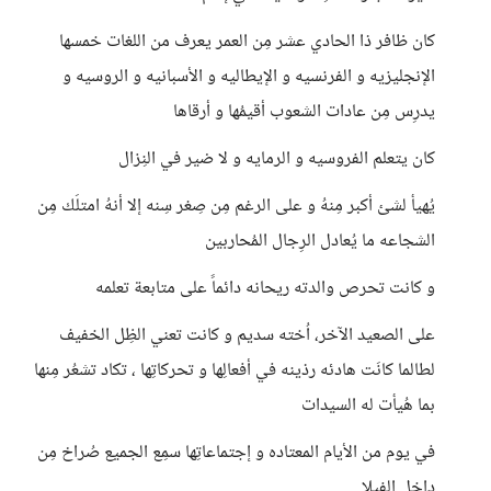
كان ظافر ذا الحادي عشر مِن العمر يعرف من اللغات خمسها
الإنجليزيه و الفرنسيه و الإيطاليه و الأسبانيه و الروسيه و
يدرِس مِن عادات الشعوب أقيمُها و أرقاها
كان يتعلم الفروسيه و الرمايه و لا ضير في النِزال
يُهيأ لشئ أكبر مِنهُ و على الرغم مِن صِغر سِنه إلا أنهُ امتلَك مِن
الشجاعه ما يُعادل الرِجال المُحاربين
و كانت تحرص والدته ريحانه دائماً على متابعة تعلمه
على الصعيد الآخر، اُخته سديم و كانت تعني الظِل الخفيف
لطالما كانَت هادئه رذينه في أفعالِها و تحركاتِها ، تكاد تشعُر مِنها
بما هُيأت له السيدات
في يوم من الأيام المعتاده و إجتماعاتِها سمِع الجميع صُراخ مِن
داخِل الفيلا