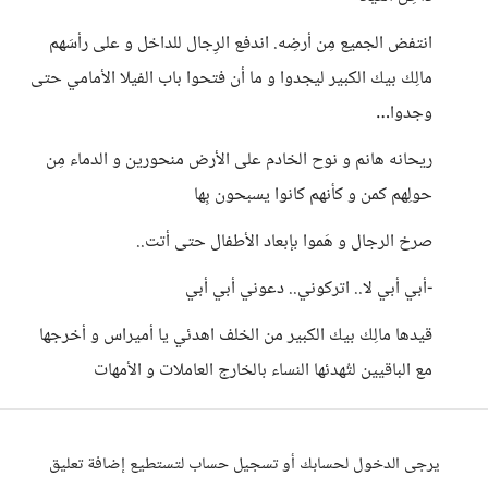
انتفض الجميع مِن أرضِه. اندفع الرِجال للداخل و على رأسَهم
مالِك بيك الكبير ليجدوا و ما أن فتحوا باب الفيلا الأمامي حتى
وجدوا…
ريحانه هانم و نوح الخادم على الأرض منحورين و الدماء مِن
حولِهم كمن و كأنهم كانوا يسبحون بِها
صرخ الرجال و هَموا بإبعاد الأطفال حتى أتت..
-أبي أبي لا.. اتركوني.. دعوني أبي أبي
قيدها مالِك بيك الكبير من الخلف اهدئي يا أميراس و أخرجها
مع الباقيين لتُهدئها النساء بالخارج العاملات و الأمهات
يرجى الدخول لحسابك أو تسجيل حساب لتستطيع إضافة تعليق