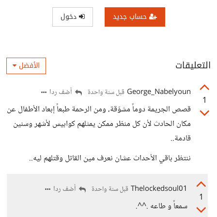
حساب جديد
دخول
التعليقات
الأفضل
George_Nabelyoun
أضف ردا
قبل سنة واحدة
1
قصص الجريمة دوماً مشوّقة، ومن الرحمة طبعاً إبعاد الأطفال عن
مكان الحادث لأن كل منظر ممكن يمثلهم كوابيس لأشهر وسنين
قادمة..
ننتظر باقي الأحداث عشان نعرف مين القاتل وقتلهم ليه..
Thelockedsoul01
أضف ردا
قبل سنة واحدة
1
سمعاً و طاعه .^^.