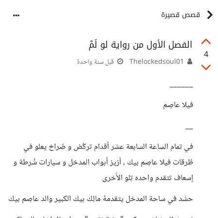
قصص قصيرة
الفصل الأول من رواية لو لَمْ
4
Thelockedsoul01
قبل سنة واحدة
______
فيلا عاصِم
__
في تمام الساعة السابعة عشر أقدام تركُض و صُراخ يعلو في
طُرقات فيلا عاصِم بيك ، أزيز أبواب المدخل و سيارات شُرطة و
إسعاف تتقدم واحده تِلو الأُخرى
حشد في ساحة المدخل يتقدمهُ مالِك بيك الكبير والد عاصِم بيك