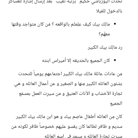
تحدث اليوزباشي حكيم "برتبة نقيب" بعد إرسال إشاره للعساكر
بالدخول للفيلا
مالِك بيك كيف علِمتُم بالواقعه ؟ مَن كان متواجد وقتها
معهُم؟
رد مالِك بيك الكبير
كان الجميع بالحديقه إلا أميراس ابنته
مِن عادات عائلة مالِك بيك الكبير اجتماعهم يومياً للتحدث
بشئون العائله الكبير مِنها و الصغير و عن أعمال العائله و هي
تجارة الأخشاب و الأثاث العتيق و من سيرِث العمل بمسمَع
الجميع
كان مِن العائله أطفال عاصِم بيك و هو ابن مالِك بيك الكبير
سديم و ظافر لطالما كان يقسو عليهِم خصوصاً ظافر لكونه من
سيرث تجارة العائِله و سيمد في إسم العائله