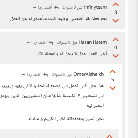
Infinyteam
أضف ردا
قبل 9 سنوات
3
نعم فعلا لقد أقنعتني وطبعا كنت سأعتذر له عن العمل.
Hasan Hatem
أضف ردا
قبل 9 سنوات
0
أخي العمل عمل لا دخل له بالمعتقدات
OmarAlsheikh
أضف ردا
قبل 9 سنوات
5
هذا مثل أنني اعمل في مصنع اسلحة و اتاني يهودي يريدني
لي فلسطيني!! الكنيسة شأنها شأن التبشيريين الذين يلهثو
النصرانية
نحن نسير بمعتقداتنا اخي الكريم و مبادئنا