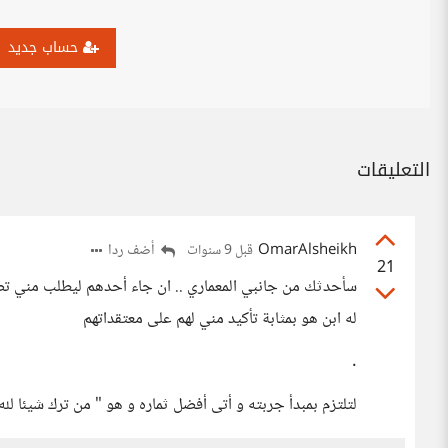
حساب جديد
التعليقات
OmarAlsheikh
أضف ردا
قبل 9 سنوات
21
سأحدثك من جانبي المعماري .. ان جاء أحدهم ليطلب مني تصم
له ابن هو بمثابة تأكيد مني لهم على معتقداتهم
.
لتلتزم بمبدأ جربته و أتى أفضل ثماره و هو " من ترك شيئا لله