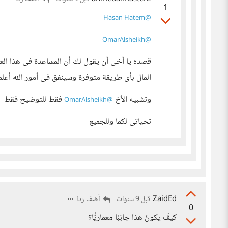
1
@Hasan Hatem
@OmarAlsheikh
قصده يا أخى أن يقول لك أن المساعدة فى هذا الع
المال بأى طريقة متوفرة وسينفق فى أمور الله أعلم 
وتشبيه الأخ
فقط للتوضيح فقط
@OmarAlsheikh
تحياتى لكما وللجميع
ZaidEd
أضف ردا
قبل 9 سنوات
0
كيفَ يكونُ هذا جانِبًا معماريًّا؟