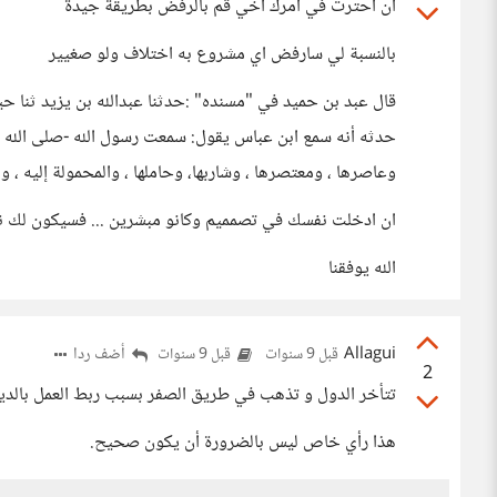
ان احترت في امرك اخي قم بالرفض بطريقة جيدة
بالنسبة لي سارفض اي مشروع به اختلاف ولو صغيير
قال عبد بن حميد في "مسنده" :حدثنا عبدالله بن يزيد ثنا ح
حدثه أنه سمع ابن عباس يقول: سمعت رسول الله -صلى الله علي
وعاصرها ، ومعتصرها ، وشاربها، وحاملها ، والمحمولة إليه ، وبا
ان ادخلت نفسك في تصمميم وكانو مبشرين ... فسيكون لك ن
الله يوفقنا
Allagui
أضف ردا
قبل 9 سنوات
قبل 9 سنوات
2
تتأخر الدول و تذهب في طريق الصفر بسبب ربط العمل بالدين 
هذا رأي خاص ليس بالضرورة أن يكون صحيح.