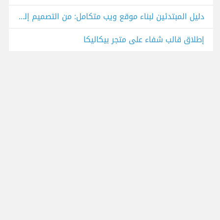
دليل المبتدئين لبناء موقع ويب متكامل: من التصميم إلى النشر
إطلاق قالب شفاء على متجر بيكاليكا