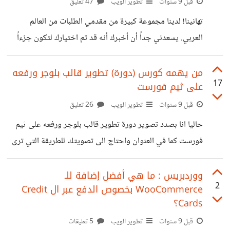
قبل 9 سنوات
تطوير الويب
47 تعليق
تنال إعجابكم :)
تهانينا! لدينا مجموعة كبيرة من مقدمي الطلبات من العالم
العربي. يسعدني جداً أن أخبرك أنه قد تم اختيارك لتكون جزءاً
من البرنامج ابتداءً من يوم الثلاثاء، 23 كانون الثاني 2018.
ستكون جزءاً من مبادرة مليون مبرمج عربي وستبدأ رحلتك في
من يهمه كورس (دورة) تطوير قالب بلوجر ورفعه
17
على ثيم فورست
تعلم مهارات البرمجة الحديثة. نحن نتطلع لِرؤيتك في البرنامج!
بما أنني مطور مواقع في الأصل، اخترت مسارا مختلفا
قبل 9 سنوات
تطوير الويب
26 تعليق
وهوالتطبيقات Android و IOS هل هذا جيد؟ ستكون تجربة
حاليا انا بصدد تصوير دورة تطوير قالب بلوجر ورفعه على ثيم
رائعة حقا وان شاء الله اكون من المختارين في المسابقة بالتوفيق
فورست كما في العنوان واحتاج الى تصويتك للطريقة التي ترى
لنا ولكم
انها مميزة بالنسبة لك حسب الطرق التالية : 1) شرح تحويل
قالب HTML الى بلوجر عبر نسخ كامل القالب الى ال
ووردبريس : ما هي أفضل إضافة للـ
2
WooCommerce بخصوص الدفع عبر ال Credit
Tempate Editor الخاص ببلوجر ثم تحويل جزء بجزء حتى
Cards؟
يصبح قالب بلوجر بشكل كامل. 2) شرح تحويل قالب HTML
قبل 9 سنوات
تطوير الويب
5 تعليقات
الى بلوجر عبر نسخ جزء وتحويله ثم جزء آخر وتحويله وهكذا