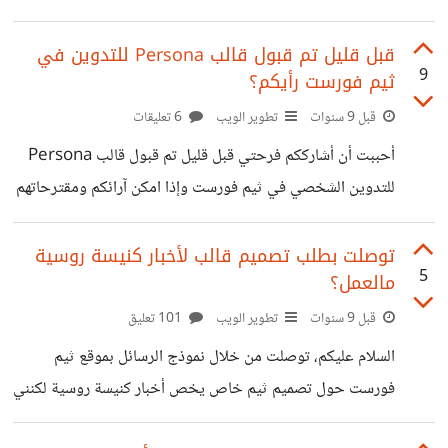
من هذه العادة اللعينة والعديد من أعمالي لم ترى النور بعد ولم
ارفعها على سوق ثيم فورست رغم انها شبه منتهية، حيث ان
قبل قليل تم قبول قالب Persona للتدوين في
9
ثيم فورست رأيكم؟
مشكلتي انني ابدأ العمل على (ثيم/قالب) تقريبا بنسبة 80 بالمئة
ولا أتممه بل وأشعر بالملل من إتمامه، فأتحمس لتطوير (ثيم/
قبل 9 سنوات
تطوير الويب
6 تعليقات
قالب) آخر نظرا للأفكار الجديدة التي تملأ عقلي, وهكذا دواليك
أحببت أن أشارككم فرحتي قبل قليل تم قبول قالب Persona
ولكن دون اي نتيجة تذكر، اعمل
للتدوين الشخصي في ثيم فورست وإذا امكن آرائكم ومقترحاتهم
لتحسينه في التحديث القادم.
http://themeforest.net/item/persona-life-style-
توصلت بطلب تصميم قالب لأخبار كنيسة روسية
5
مالعمل؟
personal-blogger-template/19496857 الحمد لله على
كل شيء
قبل 9 سنوات
تطوير الويب
101 تعليق
السلام عليكم، توصلت من خلال نموذج الرسائل بموقع ثيم
فورست حول تصميم ثيم خاص يخص أخبار كنيسة روسية لكنني
لحد الان لم أجب على الرسالة لأنني حقا محتار هل سوف اقبل