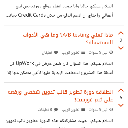
الى غاية انهاء التحويل؟ 3) أم فقط انشاء
السلام عليكم، حاليا وانا بصدد انشاء موقع ووردبريس لبيع
أعمالي واحتاج ان ادعم الدفع من خلال Credit Cards بجانب
الدفع عبر البايبال، لكن لا أعرف ما هي أفضل إضافة للقيام بذلك،
أعرف ان هنالك إضافة رائعة وهي Stripe WooCommerce
ماذا تعني A/B testing؟ وما هي الأدوات
2
المستعملة؟
ولكن لما أردت التسجيل في Stripe وإنشاء حساب هناك لم أجد
دولتي "المغرب" ضمن قائمة الدول المدعومة بل ولا توجد أي
قبل 9 سنوات
تطوير الويب
تعليقان
دولة عربية، رغم ان هذه البوابة رائعة وآمنة لكن لا حل لدعمها،
السلام عليكم، هذا السؤال كان ضمن عرض في UpWork كل
لذلك هل هنالك من يقترح علي بوابة دفع
أسئلة هذا المشروع استطعت الإجابة عليها لأنني متمكن منها إلا
هذا السؤال!! لقد قمت مسبقا بالبحث في جوجل، لكن لم أجد أي
إجابات مفهومة بالنسبة لي، لذلك أردت الإستفسار هنا لعل وعسى
انطلاقة دورة تطوير قالب تدوين شخصي ورفعه
5
على ثيم فورست!!
أجد إجابة بسيطة ومقنعة جزاكم الله خيرا، وشكرا :)
قبل 9 سنوات
تطوير الويب
8 تعليقات
السلام عليكم، احببت مشاركتكم هذه الدورة لتطوير قالب تدوين