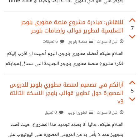
يتوفر على التواصل الفوري Chat أيضا وحبذا لو هنالك Time
Tracking أيضا، كنا قد وجدنا ظالتنا في موقع Hibox لكن بعد
15 يوما تقريبا تغير كل شيء وأصبحت أغلب الميزات غير
للنقاش: مبادرة مشروع منصة مطوري بلوجر
7
التعليمية لتطوير قوالب وإضافات بلوجر
مجانية والمشكلة أن الباقة الإحترافية أصبحت للفرد الواحد
وقاموا بهذا الأمر دون أي سابق إنذار، والنسخة لم تكن تجريبية
قبل 8 سنوات
منصة بلوجر
6 تعليقات
وخاب أملنا بعدما كانت أداة رائعة حقا، الآن هل تعرف أداة
السلام عليكم أعضاء مطوري بلوجر، اليوم أحببت ان اقرب إليكم
تنصحنا بها؟ وأن تكون مجانية غير Notion؟
فكرة مشروع منصة مطوري بلوجر الجديدة التي ستنال إعجابكم
بإذن الله. الفكرة: منصة شاملة لكل ما له علاقة بتطوير قوالب
(النسخة الثالثة) وإضافات (النسخة الثانية) لبلوجر، ما يعني
آرائكم في تصميم لمنصة مطوري بلوجر للدروس
5
المصورة حول تطوير قوالب بلوجر النسخة الثالثة
دروس جديدة وحصرية لآخر نسخة :) الميزات المتوفرة في
v3
المنصة: ------------------------------------------ - المستويات:
قبل 8 سنوات
تطوير الويب
0 تعليق
الدروس ستكون مقسمة على ثلاث مستويات..
مبتدئ(Beginner)، متوسط(Intermediate) و
السلام عليكم، حاليا أنا بصدد تجديد هذا المشروع، حيث قمت
متقدم(Advanced) وكل متدرب يتصفح الدروس المناسبة
بتجهيز عدد لا بأس به من الدروس المصورة على اليوتيوب على