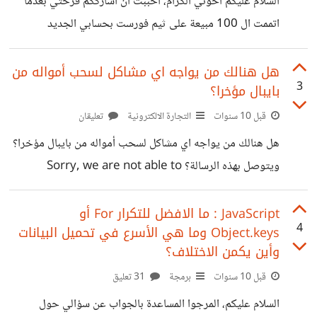
السلام عليكم اخوتي الكرام، احببت ان اشارككم فرحتي بعدما
فقد أرسلت لك
اتممت ال 100 مبيعة على ثيم فورست بحسابي الجديد
infinyteam والوصول الى ارباح تقدر ب 2000 دولار، اذا كان
لديك اي استفسار بخصوص الدخول الى ثيم فورست يمكننا جعل
هل هنالك من يواجه اي مشاكل لسحب أمواله من
3
بايبال مؤخرا؟
هذا الموضوع للنقاش ايضا والاجابة على استفساراتكم.
https://themeforest.net/user/infinyteam
قبل 10 سنوات
التجارة الالكترونية
تعليقان
هل هنالك من يواجه اي مشاكل لسحب أمواله من بايبال مؤخرا؟
ويتوصل بهذه الرسالة؟ Sorry, we are not able to
process your request. Please try again later.
جربت ثم انتظرت وجربت السحب من جديد ونفس الرسالة :(
JavaScript : ما الافضل للتكرار For أو
4
Object.keys وما هي الأسرع في تحميل البيانات
وأين يكمن الاختلاف؟
قبل 10 سنوات
برمجة
31 تعليق
السلام عليكم، المرجوا المساعدة بالجواب عن سؤالي حول