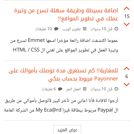
هل من مبروووك :)
اضافة بسيطة وطريقة سهلة تسرع من وتيرة
15
عملك في تطوير المواقع!!
قبل 10 سنوات
تطوير الويب
10 تعليقات
عموما اكتشفت اضافة رائعة مؤخرا اسمها Emmet تسرع من
وتيرة العمل في تطوير المواقع على لغتي ال HTML / CSS
حيث لن تحتاج بعد الان الى كتابة سطور كثيرة!! لذلك قررت
مشاركتها معكم وقمت بانشاء فيديو خفيف لاظهار ميزات الاضافة
للمغاربة!! كم تستغرق مدة توصلك بأموالك على
6
Payonner مربوط بحساب بنكي
هنا على اليوتيوب : https://youtu.be/ekhxyHf95QY
هذه الاضافة تدعم كل من محرري Sublime Text 3 & Atom
قبل 10 سنوات
العمل الحر
6 تعليقات
لكن انا استعمل ال Sublime حقا محرر رائع!! لتحميل الاضافة
أرجوا الافادة فأنا اعاني من تأخر كبير لأتوصل بأموالي عن طريق
ستجدها بالوصف على الفيديو! ربما هنالك من يعرفها من قبل
ال Paypal مربوط ببطاقة فيزا My Eca@rd من الشركة العامة
لكن هناك من لا
لمدة تتراوح بين 10 أيام حتى شهر، وان تنتظر شهرا كاملا حتى
تستطيع سحب أموالك للبايبال وتنتظر شهرا آخر حتى تتوصل