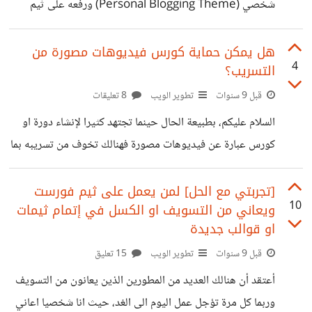
شخصي (Personal Blogging Theme) ورفعه على ثيم
فورست!! مراحل الدورة : - تطوير القالب كـ Site Template
ثم رفعه على ثيم فورست. - برمجة القالب الى بلوجر Blogger
هل يمكن حماية كورس فيديوهات مصورة من
4
التسريب؟
ثم رفعه على ثيم فورست. أي ان نتيجة هذه الدورة هو رفع
عملين من تصنيفين مختلفين لنفس التصميم :) مقدمة الدورة :
قبل 9 سنوات
تطوير الويب
8 تعليقات
https://www.youtube.com/watch?
السلام عليكم، بطبيعة الحال حينما تجتهد كثيرا لإنشاء دورة او
v=iVKxag2xKQo الدورة نصفها سيكون مجاني والنصف الاخر
كورس عبارة عن فيديوهات مصورة فهنالك تخوف من تسريبه بما
مدفوع. المرجوا رأيكم حول جودة الصوت والصورة وشكرا.
انه كورس غير مجاني فهل هنالك افكار للحد من هذا الأمر؟ ام انه
لا يوجد اي حل لذلك؟ وان لم يكن هنالك حل لعدم تسريب
[تجربتي مع الحل] لمن يعمل على ثيم فورست
10
ويعاني من التسويف او الكسل في إتمام ثيمات
الكورس فهل هنالك طرق للتقليل من ذلك فقط؟ وشكرا
او قوالب جديدة
قبل 9 سنوات
تطوير الويب
15 تعليق
أعتقد أن هنالك العديد من المطورين الذين يعانون من التسويف
وربما كل مرة تؤجل عمل اليوم الى الغد، حيث انا شخصيا اعاني