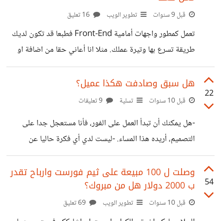
صفحة ). لكن اقتربت من انهاءه على منصة بلوجر ايضا :)
قبل 9 سنوات
تطوير الويب
16 تعليق
http://themes.infinyteam.com/magsports احتاج
الى رأيكم وملاحظاتكم واي اقتراحات ان امكن وشكرا.
تعمل كمطور واجهات أمامية Front-End فطبعا قد تكون لديك
طريقة تسرع بها وتيرة عملك. مثلا انا أعاني حقا من اضافة او
تعديل أمر ما او كود معين في ملف HTML واغيره في باقي
الصفحات بشكل يدوي فالامر ممل فعلا ويكاد لا يطاق حقا!! مثلا
هل سبق وصادفت هكذا عميل؟
22
لدي ملف اسمه page-name.html غيرت به امرا ما، وهذا
قبل 10 سنوات
تسلية
9 تعليقات
الامر يجب ان اغيره في باقي الصفحات ومثلا لدي 20 صفحة كـ
-هل يمكنك أن تبدأ العمل على الفور، فأنا مستعجل جدا على
: single-post.html / page-caegory.html وغيرها من
التصميم، أريده هذا المساء. -ليست لدي أي فكرة حاليا عن
الصفحات.. هل هنالك من لديه طريقة سهلة يستطيع بها
التصميم، لكن يمكنك إخباري بالتكلفة. -هل يمكنك أن تجعل اللون
الأساسي أسود خفيف ؟ لا أقول رمادي و لكن فقط خفف اللون
وصلت ل 100 مبيعة على ثيم فورست وارباح تقدر
54
ب 2000 دولار هل من مبروك؟
الأسود. -رائع ! أحببت التصميم كثيرا، لكن هل يمكنك أن تجعله
أكثر احترافية ؟ -جيد جدا، يبدو أننا انتهينا من التصميم، لكن هل
قبل 10 سنوات
تطوير الويب
69 تعليق
يمكنك القيام بتعديل أخير ؟ -لن يأخذ منك الكثير من الوقت،