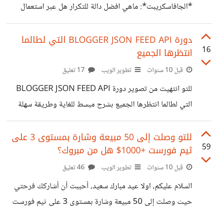
*الجافاسكريبت*: ماهي افضل دالة للتكرار هل عبر استعمال
*For* او *Object.keys* وماهي الاسرع وأين يكمن
الاختلاف، بحث ولم اجد ما يشفي غليلي :/ *المثال الأول : For
دورة BLOGGER JSON FEED API التي لطالما
16
انتظرها الجميع
Loop* for (var i=0; i
قبل 10 سنوات
تطوير الويب
17 تعليق
للتو انتهيت من تصوير دورة BLOGGER JSON FEED API
التي لطالما انتظرها الجميع بشرح مبسط للغاية وطريقة سهلة
لتفهم كيفية التعامل مع بيانات البلوجر من خلال رابط ال JSON
FEED وهي عبارة عن 7 دروس التي تم تصويرها في نفس اليوم
للتو وصلت إلى 50 مبيعة وشارة بمستوى 3 على
59
ثيم فورست +1000$ هل من مبروك؟
وقبل قليل، مدة الدورة 70 دقيقة أي ساعة و 10 دقائق بحيث
كل فيديو مدته 10 دقائق فقط! تم اتمام رفع أول ثلاث دروس
قبل 10 سنوات
تطوير الويب
46 تعليق
من الدروة وجاري رفع البقية! رابط قائمة التشغيل :
السلام عليكم، اولا عيد مبارك سعيد، أحببت أن أشاركك فرحتي
https://goo.gl/4BiY6F ملاحظة : بعض الاحيان الصوت
حيث وصلت إلى 50 مبيعة وشارة بمستوى 3 على ثيم فورست
+1000$ https://themeforest.net/user/infinyteam