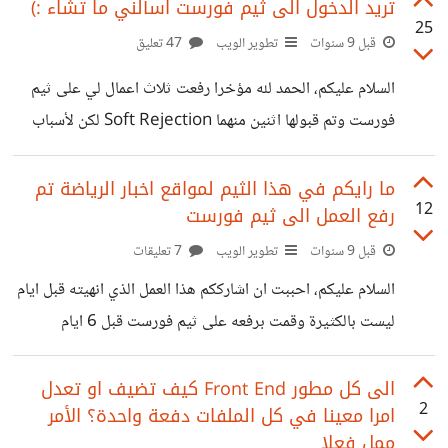
بالعرض ام اعتذر له أم اكتفي بتجاهل الرسالة فقط. لو كنت
تريد الدخول الى ثيم فورست اسألني ما تشاء :)
25
مكاني في هذه الوضعية ماذا كنت ستقرر؟ ارجوا المساعدة!
قبل 9 سنوات
تطوير الويب
47 تعليق
السلام عليكم، الحمد لله مؤخرا رفعت ثلاث اعمال لي على ثيم
فورست وتم قبولها اثنين منهما Soft Rejection لكن لأسباب
بسيطة للغاية ولقد تداركتها. وأحد هذه القوالب تم قبوله مباشرة
الى جانب رسالة ودية من ثيم فورست : > Thanks for your
ما رايكم في هذا الثيم لمواقع اخبار الرياضة تم
12
رفع العمل الى ثيم فورست
high quality submission. Keep up the awesome
work! > Regards, > Envato Market Team ولذلك
قبل 9 سنوات
تطوير الويب
7 تعليقات
اردت التطوع لمساعدة اي شخص في رفع عمله على ثيم فورست
السلام عليكم، احببت ان اشارككم هذا العمل الذي انهيته قبل ايام
في التصنيفات التالية : Site Templates / Blogger / PSD
ليست بالكثيرة وقمت برفعه على ثيم فورست قبل 6 ايام
بالنسبة للوردبريس
وبانتظار قبوله باذن الله. عبارة عن ثيم اخباري للمواقع الاخبارية
للرياضة كما يمكن ان يستعمل في المواقع الاخبارية او التقنية
الى كل مطور Front End كيف تضيف او تعدل
2
امرا معينا في كل الملفات دفعة واحدة؟ الأمر
عامة. هذا مجرد قالب Site Template كامل الصفحات ( 23
ممل فعلا