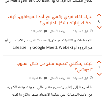
بمجال الاستشارات الإدارية Management Consulting في
الشركات سنجد أنّ مستشارو الإدارة والتكنولوجيا المعلومات
والتسويق ومستشارو الأعمال وغيرهم قد يوفرون استشارات
لديك لقاء فردي رقمي مع أحد الموظفين، كيف
6
يمكنك إدارته بشكل احترافي؟
إدارية يلفت نظري بأن بعض من المديرين يقعون بالكثير المشاكل
و لا يستطيعون تشخيص المشكلة ، أيضاً لا يعرف المدير نوع
قبل 3 سنوات
ريادة الأعمال
8 تعليقات
المساعدات التي يمكن ان يقدمها المستشار الاداري، و الرغبة في
الاجتماعات و اللقاءات عن طريق منصات التواصل الاجتماعي أو
الوصول للأحسن والافضل لكن لا يستطيعون معرفة وتحديد ما
عبر الزووم أو (Google Meet)، Webex و Lifesize ,
يجب تحسينة، و كيف يتم ذلك ، وايضاً لا
Jami،, وسكايب تسمى هذه التطبيقات أيضا "منصات
الاجتماعات عبر الإنترنت". وغيرها هي وسائل رقمية حديثة
كيف يمكنني تصميم منتج من خلال اسلوب
3
تاجوشي؟
للتواصل بين الموظفين، تتضمن اللقاءات شكلا من اشكال
المؤتمرات والدردشة والفيديو ومشاركة الشاشات. في الواقع
قبل 3 سنوات
ريادة الأعمال
10 تعليقات
الاجتماعات الفردية الافتراضية تكون احيانا بعيدة عن الايحاءات
ما أحوجنا إلى إنتاج وتصميم منتج عالي الجودة، وثمة الكثيرة
والايماءات وتعبيرات الوجه، التي تمكن المديرين من ادارة
من الاستراتيجيات التي يمكننا الاعتماد عليها، ولكن ما لفت
اللقاءات بشكل جيد، ايضا من الممكن طول الفترة الزمنية التي
انباهي أن الكثير يتبني طريقة تاجوشي، والمقصد منها هي هي