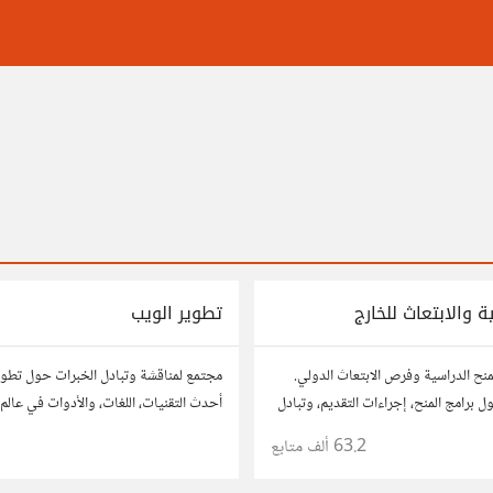
ة والابتعاث للخارج
تطوير الويب
منح الدراسية وفرص الابتعاث الدولي.
مجتمع لمناقشة وتبادل الخبرات حول تطوي
 برامج المنح، إجراءات التقديم، وتبادل
أحدث التقنيات، اللغات، والأدوات في عالم 
ة في الخارج. استفد من تجارب الآخرين
والتطبيقات. شارك مشاريعك، اسأل عن نصا
63.2 ألف
متابع
مطورين محترفين وهواة.