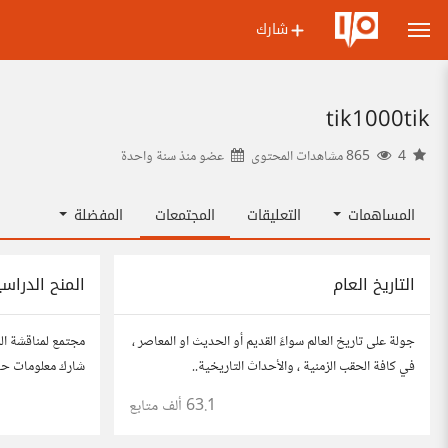
شارك
tik1000tik
4
865 مشاهدات المحتوى
عضو منذ
سنة واحدة
المساهمات
التعليقات
المجتمعات
المفضلة
التاريخ العام
المنح الدراسي
جولة على تاريخ العالم سواءً القديم أو الحديث او المعاصر ،
مجتمع لمناقشة ال
في كافة الحقب الزمنية ، والأحداث التاريخية..
شارك معلومات حول
نصائح حول الدراس
63.1 ألف
متابع
وشارك تجربتك.