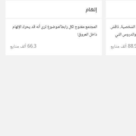
إلهام
 الشخصية. ناقش
المجتمع مفتوح لكل رابط/موضوع ترى أنه قد يحرك الإلهام
والدروس التي
داخل العروق!
د من قصصهم
88. ألف
متابع
66.3 ألف
متابع