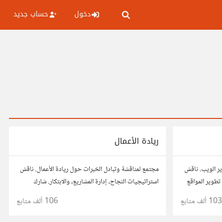
دخول
حساب جديد
ريادة الأعمال
ر الويب. ناقش
مجتمع لمناقشة وتبادل الخبرات حول ريادة الأعمال. ناقش
تطوير المواقع
استراتيجيات النجاح، إدارة المشاريع، والابتكار. شارك
ئح، وتعاون مع
أفكارك، قصص نجاحك، وأسئلتك، وتواصل مع رواد أعمال
103 ألف
متابع
106 ألف
متابع
آخرين لتطوير مشروعاتك.