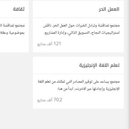
العمل الحر
ثقافة
مجتمع لمناقشة وتبادل الخبرات حول العمل الحر. ناقش
مجتمع لمناقشة الم
استراتيجيات النجاح، التسويق الذاتي، وإدارة المشاريع.
بموضوعية وعقلاني
شارك قصصك، نصائحك، وأسئلتك، وتواصل مع محترفين
الأدب، الفنون، ال
121 ألف
متابع
في مختلف المجالات.
تعلم اللغة الإنجليزية
مجتمع يساعد على توفير المصادر التي تمكنك من تعلم اللغة
الإنجليزية وإجادتها عبر الانترنت. ابدأ من هنا:
https://io.hsoub.com/go/53915
70.2 ألف
متابع