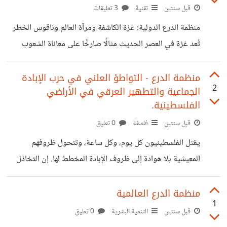
أحلامهم، ونساء يُفجعن بفقدان أبنائهن وأزواجهن، وأسر كاملة
قبل سنتين
تقنية
3 تعليقات
تُدفن تحت الأنقاض بلا رحمة. ما يحدث في غزة هو مأساة
منظمة الدرع الدولية: غزة الكاشفة ومرآة العالم وناقوس الخطر
متجددة، وواقع دموي لم يشهد له التاريخ مثيلاً من الصمت
تُعد غزة في العصر الحديث مثالًا صارخًا على معاناة الشعوب
والخذلان.
تحت وطأة الحروب والنزاعات، وهي ليست مجرد بقعة جغرافية،
بل رمزٌ للكفاح والمقاومة. لقد كشفت الأحداث التي جرت في غزة
منظمة الدرع - التواطؤ العلني في حرب الإبادة
2
الجماعية والتطهير العرقي في الأراضي
خلال السنوات الماضية العديد من الحقائق المُرّة، بدءًا من
الفلسطينية.
الازدواجية في المعايير الدولية إلى النفاق الإقليمي والدولي،
قبل سنتين
فلسفة
0 تعليق
وصولًا إلى خذلان العرب وغرب العالم. ورغم الإبادة الجماعية
التي قام بها الجيش الإسرائيلي، وجرائم الحرب والجرائم ضد
يقتل الفلسطينيون كل يوم، وكل ساعة، وتتحول ظروفهم
الإنسانية، إلا أن الخذلان والتواطؤ الدولي
المعيشية بلا هوادة إلى ظروف الإبادة المخطط لها. إن التخاذل
الإقليمي والتواطؤ الدولي وصمت المجتمع الدولي أتاح الفرصة
لبعض الدول وعلى رأسها الولايات المتحدة الأمريكية أرتكاب
منظمة الدرع العالمية
1
الجرائم الدولية ضد الفلسطينيين وذلك من خلال توفير جميع
قبل سنتين
التنمية البشرية
0 تعليق
أنواع الدعم السياسي والدبلوماسي والعسكري للحكومة