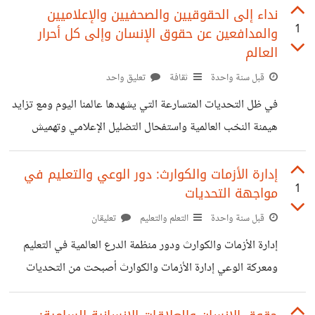
من أفظع الكوارث الإنسانية في العصر الحديث، حيث قدرت
نداء إلى الحقوقيين والصحفيين والإعلاميين
1
والمدافعين عن حقوق الإنسان وإلى كل أحرار
المنظمة، استنادا إلى مصادر ميدانية وهيئات دولية متخصصة، أن
العالم
الجيش الإسرائيلي ألقى ما يقارب 100,000 طن من المتفجرات
قبل سنة واحدة
ثقافة
تعليق واحد
والصواريخ على قطاع غزة منذ بداية الحرب الجارية، على منطقة
لا تتجاوز مساحتها 365 كيلومترًا مربعًا. قصف بمعدل نووي:
في ظل التحديات المتسارعة التي يشهدها عالمنا اليوم ومع تزايد
أرقام تتجاوز كل تصور –
هيمنة النخب العالمية واستفحال التضليل الإعلامي وتهميش
القانون الدولي ترفع منظمة الدرع الدولية صوتها عاليًا وتناشد كل
الشرفاء في العالم من حقوقيين وصحفيين وإعلاميين ومدافعين
إدارة الأزمات والكوارث: دور الوعي والتعليم في
1
مواجهة التحديات
عن حقوق الإنسان للوقوف بحزم في معركة الوعي معركة
الإنسانية إن الحقيقة اليوم باتت أسيرة حملات ممنهجة من
قبل سنة واحدة
التعلم والتعليم
تعليقان
التشويه والتعتيم حيث تستخدم وسائل الإعلام والأدوات الرقمية
إدارة الأزمات والكوارث ودور منظمة الدرع العالمية في التعليم
لتوجيه الرأي العام وفق أجندات محددة تخفي الواقع وتشوه
ومعركة الوعي إدارة الأزمات والكوارث أصبحت من التحديات
الحقائق أمام هذا المشهد القاتم تبرز الحاجة الماسة إلى صوت
الكبرى التي تواجه المجتمعات والدول سواء كانت هذه الأزمات
طبيعية مثل الزلازل والفيضانات أو من صنع الإنسان مثل