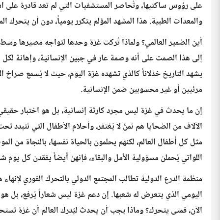
على رؤوس ساكنيها، وتُحاصر المستشفيات التي لم تعد قادرة على ا
والمعدات الطبية. هذا المشهد المؤلم يتكرر يومياً، دون أن يتحرك الم
أين الضمير العالمي؟ ولماذا تُركت غزة وحدها لتواجه مصيرها وسط صم
إلى هذا الصمت على أنه وصمة عار في جبين الإنسانية، وإهانة لكل ال
يشهد التاريخ خذلاناً كالذي تشهده غزة اليوم، حيث لا يُسمع صراخ الأ
مرئيين أو غير محسوبين ضمن الإنسانية.
إن ما يحدث في غزة ليس مجرد كارثة إنسانية، بل هو اختبار حقيقي ل
الآلاف من الضحايا هم ثمنٌ لا يُغتفر، وأحلام الأطفال التي تتبدد 
مثل كل أطفال العالم، لكنهم يحلمون بالحياة نفسها، بالنجاة من الموت
اللواتي يُحملن مسؤولية الأمل والبقاء، فإنهن أيضاً يفقدن كل يوم شخ
منظمة الدرع الدولية تطالب المجتمع الدولي بالتحرك الفوري لإنهاء 
اليومي الذي يتعرض له شعبها. إن دعم غزة ليس شعاراً يُرفع، بل هو 
الآن، فمتى يتحرك؟ وماذا يجب أن يحدث ليُدرك العالم أن غزة تستح