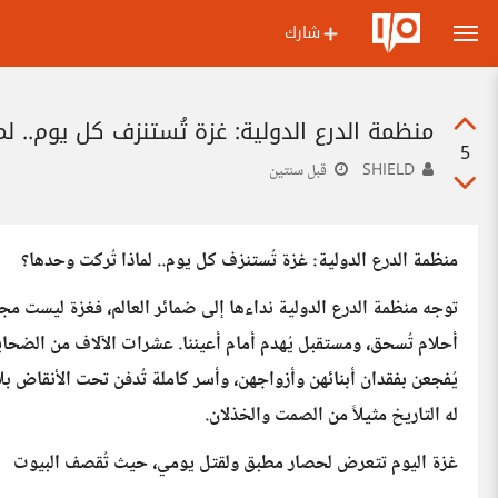
شارك
منظمة الدرع الدولية: غزة تُستنزف كل يوم.. لم
5
SHIELD
قبل سنتين
منظمة الدرع الدولية: غزة تُستنزف كل يوم.. لماذا تُركت وحدها؟
توجه منظمة الدرع الدولية نداءها إلى ضمائر العالم، فغزة ليست 
أحلام تُسحق، ومستقبل يُهدم أمام أعيننا. عشرات الآلاف من الضحايا
يُفجعن بفقدان أبنائهن وأزواجهن، وأسر كاملة تُدفن تحت الأنقاض 
له التاريخ مثيلاً من الصمت والخذلان.
غزة اليوم تتعرض لحصار مطبق ولقتل يومي، حيث تُقصف البيوت