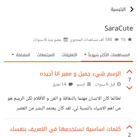
الرئيسية
SaraCute
15
185 ألف مشاهدات المحتوى
عضو منذ
6 سنوات
المساهمات الأكثر شيوعاً
التعليقات
المجتمعات
المفضلة
الرسم شيء جميل و معبر انا أجيده
7
قبل 6 سنوات
الرسم
14 تعليق
لطالما كان الانسان مهتما بالثقافة و الفن و الأفلام لكن الرسم هو
من اهم الاشياء بالنسبة لي، لقد كان يعتمد البشر من العصر
الحجري على الرسم و النقش على الجدران لإيصال الفكرة
للآخرين و تبيين احداثهم و يومياتهم و قصصهم و الآن الرسم هو
كلمات اساسية تستخدمها في التعريف بنفسك
2