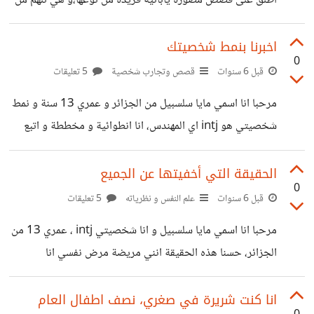
اطلق على قصص مصورة يابانية فريدة من نوعها،و هي تلهم من
اختلافا كبيرا
يصنعون الأنمي، فهم يقرؤون المانغا و اذا اعجبتهم سيجعلونها
انمي ،يمكننا قراءة المانغا في اي وقت و ذلك عن طريق الهاتف او
اخبرنا بنمط شخصيتك
0
الحاسوب، او عن طريق شرائها، سبب محبتي لقرائتها هو انني
قبل 6 سنوات
قصص وتجارب شخصية
5 تعليقات
محبة لقصصها المتنوعة اتصور نفسي احد شخصياتها كلما اقرءها
مرحبا انا اسمي مايا سلسبيل من الجزائر و عمري 13 سنة و نمط
،متعة و تسلية لن تتوقعها، تفتح لك المانغا عالما من الخيال و
شخصيتي هو intj اي المهندس، انا انطوائية و مخططة و اتبع
المغامرة ادخله كلما امل
عقلي بدل قلبي ، حسنا انا لست منفتحة كثيرا لكني كنت اود ان
اعرف نتائجكم و من يتطابق معي فل يخبرني عنه و اليكم
الحقيقة التي أخفيتها عن الجميع
0
نتائجي في الإختبار، احاول ان اكون اجتماعية 😓😬
قبل 6 سنوات
علم النفس و نظرياته
5 تعليقات
https://suar.me/dX1Jp https://suar.me/8L7By
مرحبا انا اسمي مايا سلسبيل و انا شخصيتي intj ، عمري 13 من
https://suar.me/2m499 https://suar.me/1X7gw
الجزائر، حسنا هذه الحقيقة انني مريضة مرض نفسي انا
بسايكوباثر، و عندي متلازمة لا أحفظ إسمها لكنها تتجسد في
كوني لا أحتمل سماع الأصوات و أرسم رسمات ذموية و احشاء
انا كنت شريرة في صغري، نصف اطفال العام