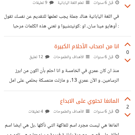
عبارة عن لوحة معبرة عن الفن، و هو ايضا هواية و وسيلة ترفيه
قبل 6 سنوات
تعلم اللغة اليابانية
9 تعليقات
ابهرت العالم بجمالها، كما أن بعض الشبان صاروا يرسمون على
في اللغة اليابانية هناك جملة يجب تعلمها للتقديم عن نفسك تقول
الجدران و في كل مكان، و من اشهر اللوحات القديمة موناليزا و
: أوهايو مينا سان، او :كونيتشيوا و تعني هذه الكلمات مرحبا
لوحات
تقول:واثاشيوا و تعني هذه الكلمة انا تقول:ديس و هذه الكلمة
توضع في نهاية التعريف بإسمك على سبيل المثال نختار اسم مايا
انا من اصحاب الأحلام الكبيرة
0
فنقول:اوهايو مينا سان واثاشيوا مايا ديس فتعني هذه الجملة
قبل 6 سنوات
الأهداف والطموحات
12 تعليق
:مرحبا انا اكون مايا هل فهمتم هذا الدرس؟ اتمنى ان تكونوا قد
منذ ان كان عمري في الخامسة و انا احلم بأن اكون من ابرز
إستفدتوا https://suar.me/OWdpx
الرسامين، و الآن عمري 13، و مازلت متمسكة بحلمي على امل
https://suar.me/jzPvB https://suar.me/L5e9E
ان احققه، تدربت و صارت رسوماتي الأجمل في قسمي، و تفوقت
https://suar.me/ad073 https://suar.me/qqPrV
على رسومات من هم اكبر مني سنا في المتوسطة، فأنا الآن على
المانغا تحتوي على الابداع
2
ثقة كبيرة بأنني عندما أكبر سأجلب الفخر لعائلتي و لوطني في
قبل 6 سنوات
الأهداف والطموحات
4 تعليقات
المستقبل، مع ان رسوماتي تبدوا طفولية و بسيطة إلى أنها تتطور
المانغا هي ليست مجرد اسم للفاكهة التي نأكلها ،بل هي ايضا اسم
يوما بعد يوم، فعندما قارنت رسماتي القديمة بالجديدة وجدت