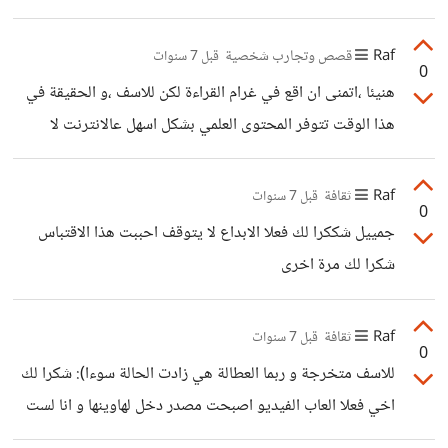
حينما اعود اليها لكن لا انصح باعتزالها تماما بل الحكمة في
استخدامها بالنسبة لي الانستقرام مهم كوني انثى احب الاطلاع
Raf
قصص وتجارب شخصية
قبل 7 سنوات
0
على اخر صيحات الموضة و الميكب لكن كما اشرت سابقا
هنيئا ،اتمنى ان اقع في غرام القراءة لكن للاسف ،و الحقيقة في
التصرف بحكمة يجنبك السلبيات
هذا الوقت تتوفر المحتوى العلمي بشكل اسهل عالانترنت لا
يشترط الكتب فقط بل يوجد هناك المقالات العلمية على الانترنت
لكن لا زلت لا احب القراءة لا اعلم لماذا
Raf
ثقافة
قبل 7 سنوات
0
جمييل شككرا لك فعلا الابداع لا يتوقف احببت هذا الاقتباس
شكرا لك مرة اخرى
Raf
ثقافة
قبل 7 سنوات
0
للاسف متخرجة و ربما العطالة هي زادت الحالة سوءا): شكرا لك
اخي فعلا العاب الفيديو اصبحت مصدر دخل لهاوينها و انا لست
منهم فقط للتسلية دون ان اطمح احترافها