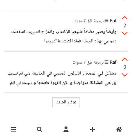
Raf
برمجة
قبل 7 سنوات
2
وأيضاً يعتبر مضاداً طبيعيا للإكتئاب والمزاج السيء . اسقطت
دموعي بهذه الجملة فعلا افتقتدها كثيييرا
Raf
برمجة
قبل 7 سنوات
0
مشاكل في المعدة و القولون العصبي في الحقيقة هي لم تسببها
بل هي المشكلة متواجدة و لكن القهوة فاقمتها و سببت لي الم
فضضيع لا يطااق و الحمدلله دائما (: