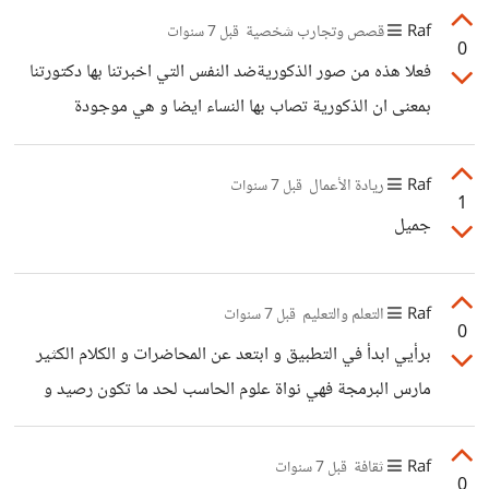
Raf
قصص وتجارب شخصية
قبل 7 سنوات
0
فعلا هذه من صور الذكوريةضد النفس التي اخبرتنا بها دكتورتنا
بمعنى ان الذكورية تصاب بها النساء ايضا و هي موجودة
بمجتمعنا بدون ما نشعر لأنها تنشئ مع التنشئة الاجتماعية
Raf
ريادة الأعمال
قبل 7 سنوات
1
جميل
Raf
التعلم والتعليم
قبل 7 سنوات
0
برأيي ابدأ في التطبيق و ابتعد عن المحاضرات و الكلام الكثير
مارس البرمجة فهي نواة علوم الحاسب لحد ما تكون رصيد و
خبرة كافية ثم وسع مداركك بهذه الكورسات
Raf
ثقافة
قبل 7 سنوات
0