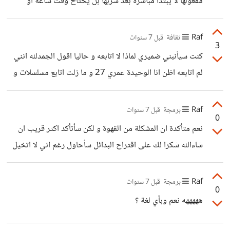
مفعولها لا يبتدأ مباشرة بعد شربها بل يحتاح وقت ساعة او
ساعتين
Raf
ثقافة
قبل 7 سنوات
3
كنت سيأنبني ضميري لماذا لا اتابعه و حاليا اقول الجمدلله انني
لم اتابعه اظن انا الوحيدة عمري 27 و ما زلت اتابع مسلسلات و
افلام ديزني
Raf
برمجة
قبل 7 سنوات
0
نعم متأكدة ان المشكلة من القهوة و لكن سأتأكد اكثر قريب ان
شاءالله شكرا لك على اقتراح البدائل سأحاول رغم اني لا اتخيل
ان هناك بديل من الناحية النفسية للقهوة هههه
Raf
برمجة
قبل 7 سنوات
0
هههههه نعم وبأي لغة ؟