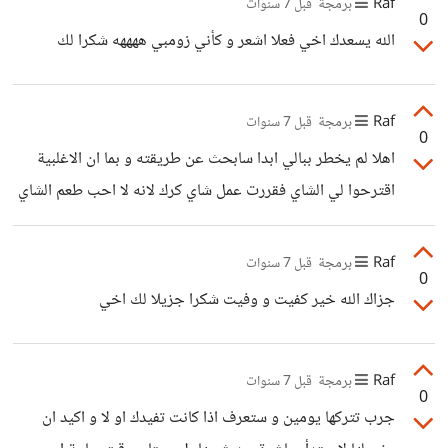
Raf
برمجة
قبل 7 سنوات
0
الله يسعدك اخي فعلا اشعر و كأني زومبي ههههه شكرا لك
Raf
برمجة
قبل 7 سنوات
0
اهلا لم يخطر ببالي ابدا سابحث عن طريقته و بما ان الاغلبية
اقترحوا لي الشاي فقررت عمل شاي كرك لانه لا احب طعم الشاي
فقررت تحليته ببعض الاضافات و سنجرب و هذه انا انتظره يغلي
على النار هههه شكرا لك
Raf
برمجة
قبل 7 سنوات
0
جزاك الله خير كفيت و وفيت شكرا جزيلا لك اخي
Raf
برمجة
قبل 7 سنوات
0
جرب تتركها يومين و ستعرف اذا كانت تفيدك او لا و اكيد ان