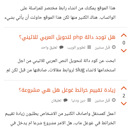
Security_Kinsing_Demystified_Technical_Guide.p
في مصير حساباتكم الرقمية بعد وفاتكم؟ ماذا يحدث لأموالكم
هذا الموقع يمكنك من انشاء رابط مختصر للمراسلة على
df
وحساباتكم إذا لم تُترك توجيهات واضحة لأحبائكم؟ كيف يمكننا
الواتساب. هناك الكثير منها لكن هذا الموقع حاولت أن يأتي بشيء
تنظيم معلومات كلمات المرور لدينا
جديد، لذك اضفت له امكانية انشاء فورم للتواصل ، بحيث يملأه
المستخدم قبل أن يبدأ الدردشة مع رقم الواتساب. قمت بتجربته
هل توجد دالة php لتحويل العربي للاثيني؟
0
في احد المواقع الخاصة بي ووجدت أنه يقوم بدور كبير في
قبل سنتين
تطوير الويب
تعليق واحد
التقليل من الرسائل العشوائية، لأنه من قبل كان الناس يرسلون
ابحث عن كود دالة لتحويل النص العربي للاتيني من اجل
الرسائل إلي إما بالفضول أو بالخطأ ، وبعضهم بنسى لما بدأ
استخدامها لانشاء slug لروابط مقالات، صادفتها من قبل لكن لم
الدردشة. حاليا استطيع التركيز على العملاء المهتمين
اصل إليها الان. مثلا اريد ان يتم تحويل : كلام عربي إلى kalam
arabi شكرا لكم
زيادة تقييم خرائط غوغل هل هي مشروعة؟
2
قبل سنتين
دين ودنيا
تعليقان
اعمل كمستقل واصادف الكثير من الاشخاص يطلبون زيادة تقييم
الخرائط في غوغل ماب، هل الامر مشروع شرعا ام يدخل في