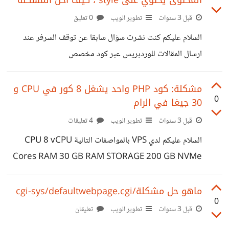
المحتوى يحتوي على style ، كيف احل المشكلة
https://suar.me/Wpdea اريد طريقة او شرح لانشاء
مخطط للصفحة الرئيسية بحيث استطيع اضافة الودجات
قبل 3 سنوات
تطوير الويب
0 تعليق
المناسب في المكان المناسب
السلام عليكم كنت نشرت سؤال سابقا عن توقف السرفر عند
ارسال المقالات للوردبريس عبر كود مخصص
https://io.hsoub.com/webdev/152699 رغم ان بعض
الإخوة قدم تعديلا للكود
مشكلة: كود PHP واحد يشغل 8 كور في CPU و
0
30 جيغا في الرام
https://github.com/ASFAR2023/IO/blob/main/1.p
hp لكن المشكلة باقية. بحث في الامر ووجدت ان المشكلة
قبل 3 سنوات
تطوير الويب
4 تعليقات
تحدث فقط عند ارسال كود html يحتوي على تنسيقات style
السلام عليكم لدي VPS بالمواصفات التالية CPU 8 vCPU
مثل style="color: rgb(45, 194, 107);" . ما يحدث انه
Cores RAM 30 GB RAM STORAGE 200 GB NVMe
يقبل إرسالين فقط بعدها يرد بخطأ POST https://doma
or 800 GB SSD ركبت عليه موقع وردبريس ، انشأت كود يقوم
in.net/recive-posts/ 403 (Forbidden) صراحة اتعبني
بانشاء مقالات برمجيا باستخدام دالة wp_insert_post
ماهو حل مشكلة/cgi-sys/defaultwebpage.cgi
تجربة الكثير من المقترحات بدون فائدة .
0
المشكلة عندما اشغل الكود بشكل متكرر يتم اشغال جميع ال
قبل 3 سنوات
تطوير الويب
تعليقان
CPU و الرام ، ويسقط الموقع لثوان الكود