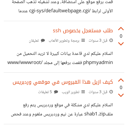
قمت برفع موقع على استضافة، وعند تشغيله تذهب الصفحة
https://github.com/ASFAR2023/IO/blob/main/1.p
الأولى لرابط /cgi-sys/defaultwebpage.cgi عندما
hp
استخدم vpn يعمل بشكل عادي. هل من حل مجرب، لانني
جربت مسح الكاش في السرفر، والحاسوب، وكلودفلير ولم تحل
طلب مستعجل بخصوص ssh
0
المشكلة.
قبل 3 سنوات
برمجة وتطوير الألعاب
تعليقان
السلام عليكم لدي قاعدة بيانات كبيرة لا تريد التحميل من
phpmyadmin فقمت برفعها إلى مجلد /www/wwwroot
في السرفر nginx . عندما استخدم الترمنال الخاص بالسرفر
بلوحة aapanel لتنفيد الأمر التالي mysql -dbalfa -p
كيف ازيل هذا الفيروس في موقعي وردبريس
0
dbalfa > database.sql بعد ادخال كلمة مرور قاعدة البيانات
قبل 3 سنوات
تطوير الويب
5 تعليقات
لا يتم تحميلها هل هناك خطأ ما في الأمر
السلام عليكم لدي مشكلة في موقع وردبريس يتم رفع
ملفshab1.zip عبارة عن ثيم وردبريس ملغوم وعند فحص
موقعي ب virustotal يظهر لي هذا