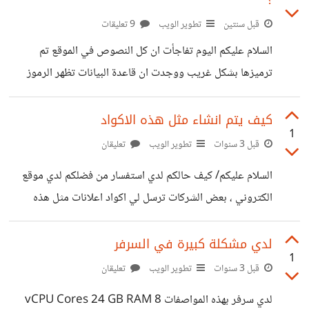
؟
قبل سنتين
تطوير الويب
9 تعليقات
السلام عليكم اليوم تفاجأت ان كل النصوص في الموقع تم
ترميزها بشكل غريب ووجدت ان قاعدة البيانات تظهر الرموز
بشكل غريب ايضا. هل يمكن اصلاح المشكلة ؟
https://suar.me/JV2nZ https://suar.me/4aM87
كيف يتم انشاء مثل هذه الاكواد
1
قبل 3 سنوات
تطوير الويب
تعليقان
السلام عليكم/ كيف حالكم لدي استفسار من فضلكم لدي موقع
الكتروني ، بعض الشركات ترسل لي اكواد اعلانات مثل هذه
<ins class="dcmads" style="display:inline-
block;width:300px;height:250px" data-dcm-
لدي مشكلة كبيرة في السرفر
1
placement="N1359705.4520084mysite./B3143
قبل 3 سنوات
تطوير الويب
تعليقان
50555.3874476924" data-dcm-rendering-
لدي سرفر بهذه المواصفات 8 vCPU Cores 24 GB RAM
mode="iframe" data-dcm-https-only data-dcm-