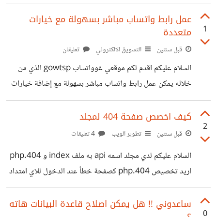
باب شهادة الزور.
عمل رابط واتساب مباشر بسهولة مع خيارات
1
متعددة
قبل سنتين
التسويق الالكتروني
تعليقان
السلام عليكم اقدم لكم موقعي غوواتساب gowtsp الذي من
خلاله يمكن عمل رابط واتساب مباشر بسهولة مع إضافة خيارات
متعددة لكي يسهل على الزائر اختيار موضوع الرسالة. رغم وجود
مواقع كثيرة تقدم هذه الخدمة إلا أنني لاحظت انها غير مكتملة
كيف اخصص صفحة 404 لمجلد
2
لذا اضفت هذه الميزات في موقعي: إمكانية تحديد لغة صفحة
قبل سنتين
تطوير الويب
4 تعليقات
الرسالة إمكانية اختيار الدولة دون الحاجة الى كتابة رمز الدولة ،
السلام عليكم لدي مجلد اسمه api به ملف index و 404.php
كل ما على المستخدم هو إضافة رقم الهاتف التي يبدأ ب 0
اريد تخصيص 404.php كصفحة خطأ عند الدخول للاي امتداد
إمكانية إضافة رسالة البدء. إمكانية إضافة خيارات
داخل المجلد مثلا domain. com/api/fkdkkd جربت هذا
ولم يعمل ErrorDocument 404 /error.php
ساعدوني !! هل يمكن اصلاح قاعدة البيانات هاته
0