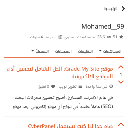
الرئيسية
Mohamed__99
51
28.6 ألف مشاهدات المحتوى
عضو منذ
4 سنوات
المساهمات
التعليقات
المجتمعات
المفضلة
موقع Grade My Site: الحل الشامل لتحسين أداء
1
المواقع الإلكترونية
قبل سنة واحدة
تطوير الويب
0 تعليق
في عالم الإنترنت المتسارع، أصبح تحسين محركات البحث
(SEO) عاملاً حاسماً في نجاح أي موقع إلكتروني. يعد موقع
Grade My Site أداة احترافية توفر تقارير متقدمة تساعد
أصحاب المواقع على تحليل وتحسين أدائها بشكل فعال. فهو يوفر
هام جدا اذا كنت تستعمل CyberPanel