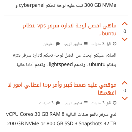
300 GB NVMe تبث عليه لوحة تحكم cyberpanel و
api-frameworks="[APIFRAMEWORKS]" data-dcm-
litespeed وعليه موقع واحد المشكلة هي انني عندما اعدل
omid-partner="[OMIDPARTNER]" data-dcm-gdpr-
على المقالات في اوقات الدروة (عدد المتصلين ٣٠٠٠ اونلاين)
ماهي افضل لوحة لادارة سرفر vps بنظام
applies="gdpr=${GDPR}" data-dcm-gdpr-
0
ubuntu
يتوقف السرفر بشكل كامل ولا استطيع الوصول له عبر الترمينال
consent="gdpr_consent=${GDPR_CONSENT_755
هل توجد طريقة لمنع سقوط السرفر ، وإيقاف الموقع فقط عند
قبل 3 سنوات
تطوير الويب
تعليقان
}" data-dcm-addtl-
وجود ضغط على الموارد؟
السلام عليكم ابحث عن افضل لوحة تحكم لادارة سرفر vps
consent="addtl_consent=${ADDTL_CONSENT}"
بنظام ubuntu ، وتدعم lightspeed ، وتقدم أداءا عاليا
data-dcm-ltd="false" data-dcm-resettable-device-
وتحكما للمواقع جربت aapanel رغم بساطتها لكنها لا تدعم
id data-dcm-app-id><br/> <script
lightspeed
موقعي عليه ضغط كبير وأمر top اعطاني امور لا
src="https://www.googletagservices.com/dcm/d
0
افهمها
cmads.js"></script> كيف يتم انشاؤها ؟ سؤال ثالني ،
بعض الشركات ترسل لي اعلانات عبارة عن صفحة html ، هل
قبل 3 سنوات
تطوير الويب
3 تعليقات
يمكنني انشاء اعلان بالطريقة السابقة للحصول على إحصاءاتها ؟
لدي سرفر بالمواصفات التالية 8 vCPU Cores 30 GB RAM
شكرا
200 GB NVMe or 800 GB SSD 3 Snapshots 32 TB