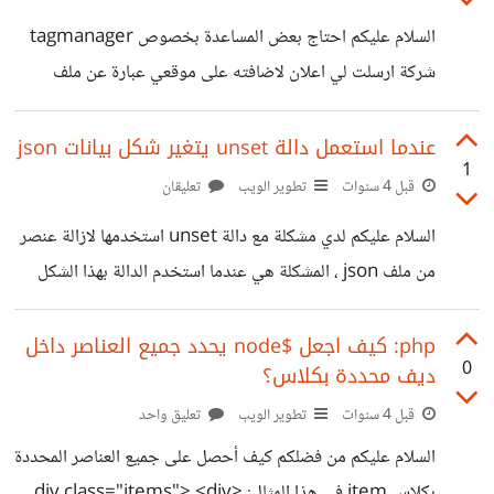
السلام عليكم احتاج بعض المساعدة بخصوص tagmanager
شركة ارسلت لي اعلان لاضافته على موقعي عبارة عن ملف
index.html وطلبو مني ان ازودهم بالاحصائيات الخاصة
بالاعلان هل اضيف الكود في غوغل تاغ مانجر ام ارفعه على
عندما استعمل دالة unset يتغير شكل بيانات json
1
موقعي تم عمل iframe له؟
قبل 4 سنوات
تطوير الويب
تعليقان
السلام عليكم لدي مشكلة مع دالة unset استخدمها لازالة عنصر
من ملف json ، المشكلة هي عندما استخدم الدالة بهذا الشكل
$file_data = json_decode(file_get_contents($file),
true); $key = array_search($_POST['id'],
php: كيف اجعل $node يحدد جميع العناصر داخل
0
ديف محددة بكلاس؟
array_column($file_data, 'id'));
unset($file_data[$key]); file_put_contents($file,
قبل 4 سنوات
تطوير الويب
تعليق واحد
json_encode($file_data)); يتم تغيير شكل الداتا من
السلام عليكم من فضلكم كيف أحصل على جميع العناصر المحددة
[{"id": 1671308031, "rss_link": "aa",
بكلاس item في هذا المثال: <div class="items"> <div