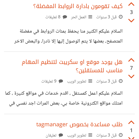
https://suar.me/JV989 كيف ازيله هذا التلغيم
كيف تقومون بادارة الروابط المفضلة؟
3
قبل 3 سنوات
العمل الحر
8 تعليقات
السلام عليكم الكثير منا يحفظ بمئات الروابط في مفضلة
المتصفح، بعضها لا يتم الوصول إليها إلا نادرا، والبعض الاخر
ننسى مكانه. هل توجد طريقة سهلة لادارة الروابط المفضله
بسهولة وبساطة؟
هل يوجد موقع او سكريبت لتنظيم المهام
7
مناسب للمستقلين؟
قبل 3 سنوات
تطوير الويب
9 تعليقات
السلام عليكم اعمل كمستقل ، اقدم خدمات في مواقع كثيرة ، كما
امتلك مواقع الكترونية خاصة بي، بعض المرات اجد نفسي في
فوضى لا استطيع التحكم فيها ، فيقل أدائي. فكرت في تطبيق
من خلاله اقوم بجدولة المهام الخاصة بي ، غير غوغل task ،
طلب مساعدة بخصوص tagmanager
1
اريده شيئا متقدما ، شبيه بموقع أنا حسوب ؟ هل لديكم فكرة؟
قبل 3 سنوات
تطوير الويب
تعليقان