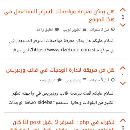
Traffic* Unlimited Incoming المشكلة انه يسقط بشكل
متكرر وأمر top يعطيني هذا https://suar.me/KXvqy هل
هل يمكن معرفة مواصفات السرفر المستعمل في
0
هذا الموقع
لديكم حلول لمعالجة المشكلة سؤال ثاني : قمت ببتثبيث
openlitespeed بعد تركيب وتشغيل المواقع ، هل يمكنني ربط
قبل 3 سنوات
تطوير الويب
تعليق واحد
المواقع به
السلام عليكم هل يمكن معرفة مواصفات السرفر المستعمل في
أي موقع مثلا https://www.dzetude.com/ لدي سرفر
contabo بالمواصفات التالية ادفع فيه 22 دولار شهريا لكنه
يسقط دائما 8 vCPU Cores 30 GB RAM 200 GB
هل من طريقة لادارة الودجات في قالب وردبريس
1
NVMe or 800 GB SSD 3 Snapshots 32 TB Traffic*
قبل 3 سنوات
ووردبريس
تعليق واحد
Unlimited Incoming
السلام عليكم قمت ببرمجة قالب وردبريس في واجهته تظهر
الكثير من البلوكات وحاليا استخدم sidebar لاضافة الوجدات
للبلوجرات ، لكن بظهر لي ان العمل بدائي لان في صفحة
الودجات من الصعب معرفة المكان المقصود في الواجهة.
للخبراء في php : السرفر لا يقبل post اذا كان
0