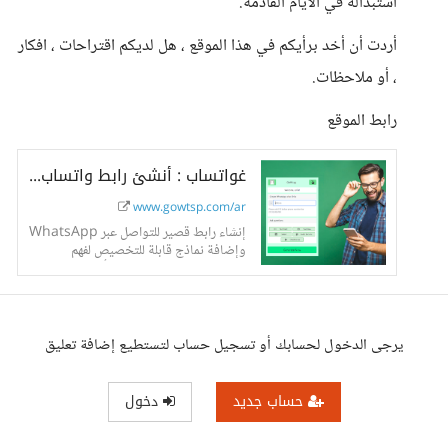
استبداله في الايام القادمة.
أردت أن أخد برأيكم في هذا الموقع ، هل لديكم اقتراحات ، افكار
، أو ملاحظات.
رابط الموقع
غواتساب : أنشئ رابط واتساب متقدم مجانا
www.gowtsp.com/ar
إنشاء رابط قصير للتواصل عبر WhatsApp
وإضافة نماذج قابلة للتخصيص لفهم
استفسارات المستخدم بشكل أفضل.
يرجى الدخول لحسابك أو تسجيل حساب لتستطيع إضافة تعليق
حساب جديد
دخول