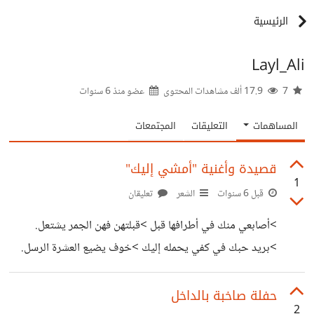
الرئيسية
Layl_Ali
7
17.9 ألف مشاهدات المحتوى
عضو منذ
6 سنوات
المساهمات
التعليقات
المجتمعات
قصيدة وأغنية "أمشي إليك"
1
قبل 6 سنوات
الشعر
تعليقان
>أصابعي منك في أطرافها قبل >قبلتهن فهن الجمر يشتعل.
>بريد حبك في كفي يحمله إليك >خوف يضيع العشرة الرسل.
>قد أقبل الليل وحدي أنت لست معي >ليلان ليلي فقل لي كيف
أحتمل. >إن الرسائل تبكي والعناق يرى >دمع الوداع أنا المنديل
حفلة صاخبة بالداخل
2