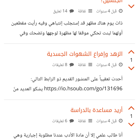
الجنسين؟
إلا بعد دقائق أهمية إبقاءه للمحافظة على العود رطوبته، وكنت
خلال كل فترة إقتنائي العود أبقيه في قدح ماء من الستيل في
قبل 4 سنوات
ثقافة
14 تعليق
الخارج تحت ضوء الشمس لأهويه لأحميه من التعفن وكنت أغرق
ذات يوم هناك مظهر قد إستجلب إنتباهي وفيه رأيت مقطعين
رأسه بمقدار يسير بين الحين والآخر من
أولهما لبنت تحكي موقفا لها مظهرة لوجهها وتضحك وفي
التعليقات رأيت الكثير من ينتقدها بين تعليق يقول " لم يمر
بتاريخ العراق زمن او حقبة أتعس وارذل واسفل وأسخف من هذه
الزهد وإفراغ الشهوات الجسدية
1
السنين التي نعيشها اليوم. سنین قلبت جميع الموازين فيها حتى
قبل 4 سنوات
ثقافة
8 تعليقات
اصبحت الاخلاق والشرف والكرامة والعدالة والغيرة والإنسانية
أحدث تعقيباً على المنشور القديم ذو الرابط التالي:
والرحمة عمله نادرة جدا دخل الساقطون واسقطو كل شيء
https://io.hsoub.com/go/131696 يشكو العديد منّ
للأسف، نحمد الله ونشكر على كل حال " وبين تعليق يروي
الناس أنّ شهواتهم تغلبهم وغالباً ما يلقون أنفسهم يخرجون
مجموعة من
شواتهم الجسدية بطرق محرمة أذكر منها الإستمناء. ويقترح
أريد مساعدة بالدراسة
1
الشيوخ علينا وأهل الدين إستغلال " فيض الوقت والطاقة
قبل 4 سنوات
ثقافة
6 تعليقات
الضائعين " - على حد تعبيرهم - بأمور أحلت للناس كتنمية
أنا طالب علمي إلا أن مادة الأدب عندنا مطلوبة إجبارية وهي
الهوايات. وأسأل الآن: هل هذا أصلاً ممكن من الأساس أم هو لا