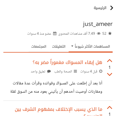
الرئيسية
just_ameer
52
7.49 ألف مشاهدات المحتوى
عضو منذ
4 سنوات
المساهمات الأكثر شيوعاً
التعليقات
المجتمعات
هل إبقاء المسواك مغموراً مضر به؟
1
قبل 4 سنوات
الصحة والطب
تعليق واحد
أنا بعد أن إطلعت على المسواك وفوائده وقرأت عدة مقالات
ومقارنات أوصيت أحدهم أن يأتيني بعود منه من السوق لقلة
العطاطير وفقرها بالمنطقة، إلا أني كنت جاهلاً لأهمية غلافه الذي
يأتي مغلفاً العود فبعد أن فتحت الغلاف بعبثية رميته وما دريت
ما الذي يسبب الإختلاف بمفهوم الشرف بين
1