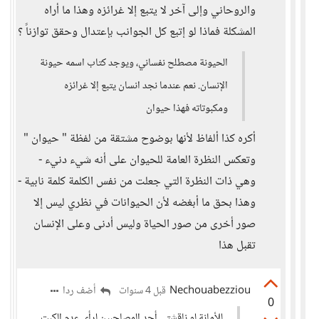
والروحاني وإلى آخر لا يتبع إلا غرائزه وهذا ما أراه
المشكلة فماذا لو إتبع كل الجوانب بإعتدال وحقق توازناً ؟
الحيونة مصطلح نفساني، ويوجد كتاب اسمه حيونة
الإنسان. نعم عندما نجد انسان يتبع إلا غرائزه
ومكبوتاته فهذا حيوان
أكره كذا ألفاظ لأنها بوضوح مشتقة من لفظة " حيوان "
وتعكس النظرة العامة للحيوان على أنه شيء دنيء -
وهي ذات النظرة التي جعلت من نفس الكلمة كلمة نابية -
وهذا بحق ما أبغضه لأن الحيوانات في نظري ليس إلا
صور أخرى من صور الحياة وليس أدنى وعلى الإنسان
تقبل هذا
Nechouabezziou
أضف ردا
قبل 4 سنوات
0
للأمانة لو ناقشتي أحد المصاحبين لرأي عدم الكبت