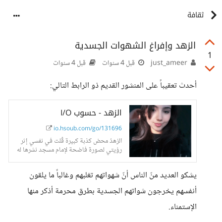
ثقافة
الزهد وإفراغ الشهوات الجسدية
1
just_ameer
قبل 4 سنوات
قبل 4 سنوات
أحدث تعقيباً على المنشور القديم ذو الرابط التالي:
الزهد - حسوب I/O
io.hsoub.com/go/131696
الزهدُ محض كذبة كبيرة قُلت في نفسي إثر
رؤيتي لصورة فاضحة لإمام مسجد نشرها له
خليله
يشكو العديد منّ الناس أنّ شهواتهم تغلبهم وغالباً ما يلقون
أنفسهم يخرجون شواتهم الجسدية بطرق محرمة أذكر منها
الإستمناء.