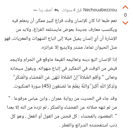
Nechouabezziou
أضف ردا
قبل 4 سنوات
0
نعم طبعا اذا كان للإنسان وقت فراغ كبير ممكن أن يتعلم فيه
ويكتسب معارف جديدة بعوض مايستلمه الفراغ، ولابد من
الإشارة أن أي إنسان يميل ميلا إلى اتباع الشهوات والمغريات، فهو
مثل الحيوان تماما، مشتر ولايتبع إلا غرائزه.
إذا الإنسان اتبع دينه وتعاليمه القيمة ماوقع في الحرام ولايجد
فيض من الوقت في التفكير في إتباع شهواته. ويقول سبحانه
وتعالى " وَأَقِمِ الصَّلَاةَ ۖ إِنَّ الصَّلَاةَ تَنْهَىٰ عَنِ الْفَحْشَاءِ وَالْمُنكَرِ ۗ
وَلَذِكْرُ اللَّهِ أَكْبَرُ ۗ وَاللَّهُ يَعْلَمُ مَا تَصْنَعُونَ (45) سورة العنكبوت.
وقد جاء في الحديث من رواية عمران ، وابن عباس مرفوعا : "
من لم تنهه صلاته عن الفحشاء والمنكر ، لم تزده من الله إلا بعدا
" .المقصود بالفحشاء : كل فحش من القول أو الفعل ، وهو كل
ذنب استفحشته الشرائع والفطر .