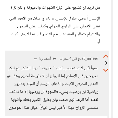
هل تريد ان تشجع على اتباع الشهوات والحيونة والغرائز ؟!
الإنسان أعطى حلول للإنسان، والزواج مثلا، من الأمور التي
تغني الإنسان على الولوج للحرام. وكذلك غض البصر ،
والالتزام بتعاليم العقيدة وعدم الانحراف. هذا لايعني كبت
أبدا!
just_ameer
أضف ردا
قبل 4 سنوات
0
عفواً لكن لا تستخدمي كلمة " حيونة " بهذا الشكل ثم لنكن
صريحين في الإسلام إما الزواج أو لا طريقة أخرى وهذا هو
المعنى الحرفي للكبت والذهاب للرسم أو القيام بتمارين
رياضية لن يرضيك بشيء فالشهوة لن يرضيها إلا ما تدفعك
لفعله أما الزهد فهو صعب ولن يطيل الكثير بفعله وأقولها
فلتنسي الزواج فهذا الأخير ليس خياراً حيال هذا الموضوع.