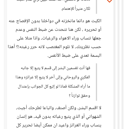
لكان مثيراً للإهتمام.
الكبت هو دائما مانخزنه في دواخلنا بدون الإفصاح عنه
أو تحريره ، لكن هنا نتحدث عن ضبط النفس وعدم
جعلها تنساب وراء الاهواء والرغبات، واذا مثلا على
حسب نظريتك، لا نلوم المغتصب لانه حرر رغبته!؟ أهذا
البسمة تعدي على ضبط الأنفس.
فها أنتِ تقسمين البشر إلى قسم لا يتبع إلا جانبه
الفكري والروحاني وإلى آخر لا يتبع إلا غرائزه وهذا
ما أراه المشكلة فماذا لو إتبع كل الجوانب بإعتدال
وحقق توازناً ؟
لا اقسم البشر، ولكن أصنف، واتباعا لطرحك أجبت،
الشهواني أو الذي يتبع رغباته بدون قيد، هو إنسان
ينساب وراء الغرائز واعيد ان ممكن أيضا تحرير كل