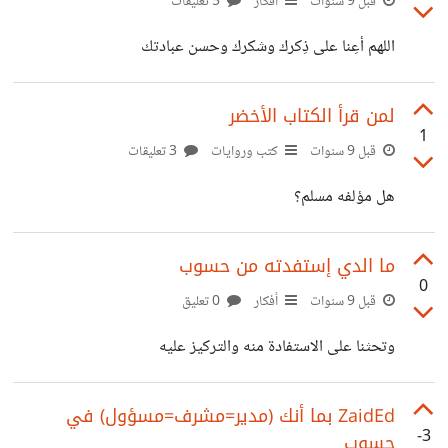
قبل 9 سنوات
أفكار
5 تعليقات
اللهم أعِنا على ذِكرك وشكرك وحسن عبادتك
لمن قرأ الكتاب الأخضر
1
قبل 9 سنوات
كتب وروايات
3 تعليقات
هل مؤلفه مسلم؟
ما الدي إستفدته من حسوب
0
قبل 9 سنوات
أفكار
0 تعليق
وتحثنا على الاستفادة منه والتركيز عليه
ZaidEd بما أنك (مدير=مشرف=مسؤول) في
-3
حسوب