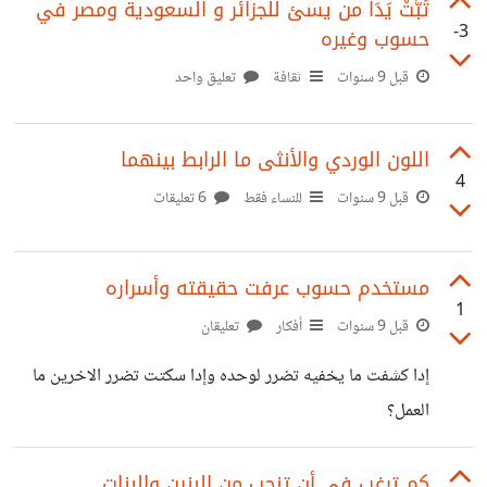
تَبَّتْ يَدَا من يسئ للجزائر و السعودية ومصر في
-3
حسوب وغيره
قبل 9 سنوات
ثقافة
تعليق واحد
اللون الوردي والأنثى ما الرابط بينهما
4
قبل 9 سنوات
للنساء فقط
6 تعليقات
مستخدم حسوب عرفت حقيقته وأسراره
1
قبل 9 سنوات
أفكار
تعليقان
إدا كشفت ما يخفيه تضرر لوحده وإدا سكتت تضرر الاخرين ما
العمل؟
كم ترغب في أن تنجب من البنين والبنات