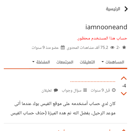
الرئيسية
iamnooneand
حساب هذا المستخدم محظور.
-2
75.2 ألف مشاهدات المحتوى
عضو منذ
9 سنوات
المساهمات
التعليقات
المجتمعات
المفضلة
...............................
-4
قبل 9 سنوات
سؤال وجواب
تعليقان
كان لدي حساب أستخدمه على موقع الفيس بوك عندما أتى
موعد الرحيل، بفضل الله ثم هده الميزة (حذف حساب الفيس
بوك) رحلت. السؤال هل يوجد شئ مشابه في حسوب مثل (حذف