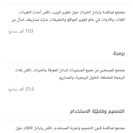
مجتمع لمناقشة وتبادل الخبرات حول تطوير الويب. ناقش أحدث التقنيات،
اللغات، والأدوات في عالم تطوير المواقع والتطبيقات. شارك مشاريعك، اسأل عن
نصائح، وتعاون مع مطورين محترفين وهواة.
103 ألف
متابع
برمجة
مجتمع للمبرمجين من جميع المستويات لتبادل المعرفة والخبرات. ناقش لغات
البرمجة المختلفة، الحلول البرمجية، والمشاريع.
25.6 ألف
متابع
التصميم وقابليّة الاستخدام
مجتمع لمناقشة فنون التصميم وتجربة المستخدم. ناقش وتبادل الأفكار حول