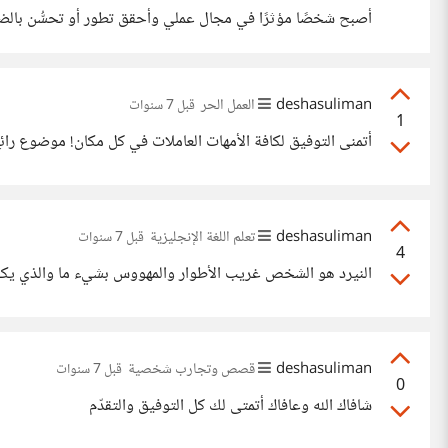
أصبح شخصًا مؤثرًا في مجال عملي وأحقق تطور أو تحسُّن بالضرور
الجماعي بذاته وهذا لا يعني أنني مؤثر في مجالي أو أتحدّث من 
deshasuliman
العمل الحر
قبل 7 سنوات
1
أتمنى التوفيق لكافة الأمهات العاملات في كل مكان! موضوع رائع
deshasuliman
تعلم اللغة الإنجليزية
قبل 7 سنوات
4
النيرد هو الشخص غريب الأطوار والمهووس بشيء ما والذي يكون
deshasuliman
قصص وتجارب شخصية
قبل 7 سنوات
0
شافاك الله وعافاك أتمتى لك كل التوفيق والتقدّم