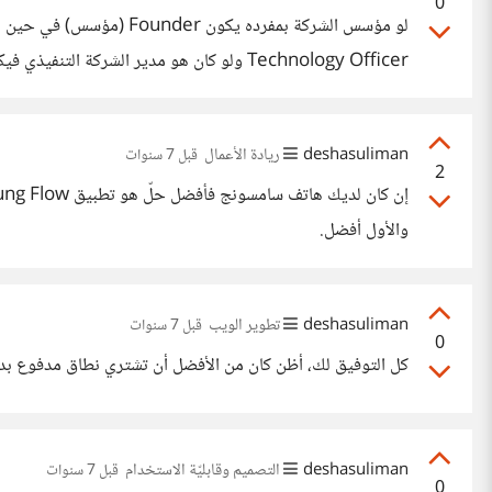
0
Technology Officer ولو كان هو مدير الشركة التنفيذي فيكون CEO-- Chief Executive Officer مع العلم أنه من غير الممكن للشخص أن يكون CTO و CEO في نفس الوقت هذا طبقًا للمتعارف عليه.
deshasuliman
ريادة الأعمال
قبل 7 سنوات
2
والأول أفضل.
deshasuliman
تطوير الويب
قبل 7 سنوات
0
كل التوفيق لك، أظن كان من الأفضل أن تشتري نطاق مدفوع بدلًا من .tk؟ فهو يفقد المو
deshasuliman
التصميم وقابليّة الاستخدام
قبل 7 سنوات
0