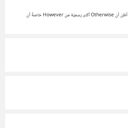
However Otherwise "This design dosen't fit with our vision. however, thanks for participating" إضافة إلى ذلك أظن أن Otherwise أكثر رسميّة من However خاصةً أن