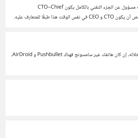
لو مؤسس الشركة بمفرده يكون Founder (مؤسس) في حين أنه لو أسسها مع أشخاص آخرين يكون Co-founder (مؤسس مشارك). كونه مسؤول عن الجزء التقني بالكامل يكون CTO--Chief
إن كان لديك هاتف سامسونج فأفضل حلّ هو تطبيق Samsung Flow، والذي يتيح لك فعل كل شيء تقريبًا وحتى التحكم في هاتفك من خلاله، إن كان هاتفك غير سامسونج فهناك Pushbullet و AirDroid،