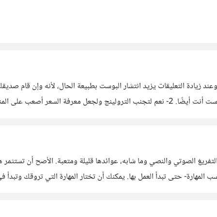
، وعند زيادة التعليقات يزيد انتشار البوست بطبيعة الحال، لأنه وإن قام ص
هذا التعليق في الصفحة الرئيسية، وهو ما سيقودك لمطالعة البوست أنت أيضًا. 2- نعم لتجنب الترو
 ثم الانغماس في السكرولينج. بصورة
لتفريغ الصوتي والنصي وما شابه، عوائدها قليلة ومتعبة. الأصح أن تستثمر ه
ب المهارة- حتى تبدأ العمل بها. يمكنك أن تختار المهارة التي تروقك وتبدأ
بك فإبدأ بما