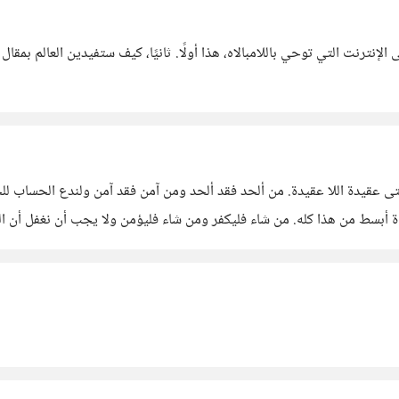
لأنه أضحكني! أشبه بالـmemes المنتشرة على الإنترنت التي توحي باللامبالاه، هذا أولًا. ثانيًا، كيف 
 حتى عقيدة اللا عقيدة. من ألحد فقد ألحد ومن آمن فقد آمن ولندع الحساب ل
أبسط من هذا كله. من شاء فليكفر ومن شاء فليؤمن ولا يجب أن نغفل أن الملح