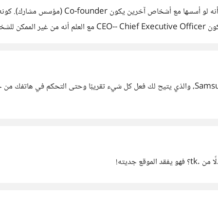
قع جديته!