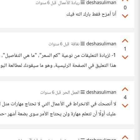
deshasuliman
ريادة الأعمال
قبل 6 سنوات
0
أنا أمزح فقط بارك الله فيك
deshasuliman
ثقافة
قبل 6 سنوات
1
1- لزيادة التعليقات من نوعية "كم السعر"، "ما هي التفاصيل"
التواصل على الخاص موجودة، وهذا على عكس رؤيتك للسعر ومن
deshasuliman
العمل الحر
قبل 6 سنوات
4
لا أنصحك في الانخراط في الأعمال التي لا تحتاج مهارات مثل ا
عليك أولًا أن تتعلم مهارة ولن يحتاج الأمر سوى بضعة أشهر -حس
المونتاج وبالتأكيد البرمجة، وإن كنت لا تعلم ما المهارة المناسبة 