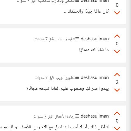
deshasuliman
قصص وتجارب شخصية
قبل 7 سنوات
0
كان عامًا جيدًا والحمدلله..
deshasuliman
تطوير الويب
قبل 7 سنوات
0
ما شاء الله ممتاز!
deshasuliman
تطوير الويب
قبل 7 سنوات
2
يبدو احترافيًا ومتعوب عليه، لماذا تتيحه مجانًا؟
deshasuliman
ريادة الأعمال
قبل 7 سنوات
0
لا أظن ذلك، أنا لا أحب التواصل مع الآخرين -للأسف- وبالرغم م