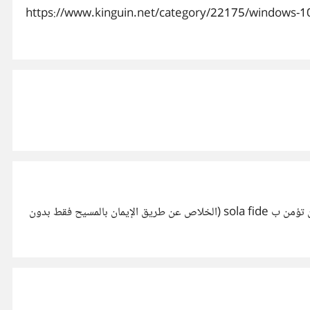
 أي مثل تلك التي تشتريها شركات الحواسيب وترفقها في حاسوبك. من هنا كمثال: https://www.kinguin.net/category/22175/windows-10-home-oem-
هل يمكن اعتبار "الأب" في المسيحية غفورا إذا ما طلب صلب إله آخر كثمن لهذه المغفرة؟ يبدو لي الأمر مقايضة أكثر منه مغفرة... إن لم تكن تؤمن ب sola fide (الخلاص عن طريق الإيمان بالمسيح فقط بدون