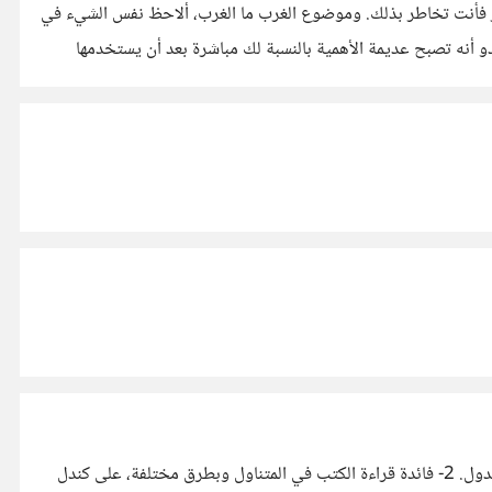
 فأنت تخاطر بذلك. وموضوع الغرب ما الغرب، ألاحظ نفس الشيء في
دو أنه تصبح عديمة الأهمية بالنسبة لك مباشرة بعد أن يستخدمها
1- إذا لم يذكر عكس ذلك فحقوق النشر والتأليف محفوظة. - تبقى الحقوق سارية حتى مرور 50 سنة على موت صاحب الكتاب في معظم الدول. 2- فائدة قراءة الكتب في المتناول وبطرق مختلفة، على كندل