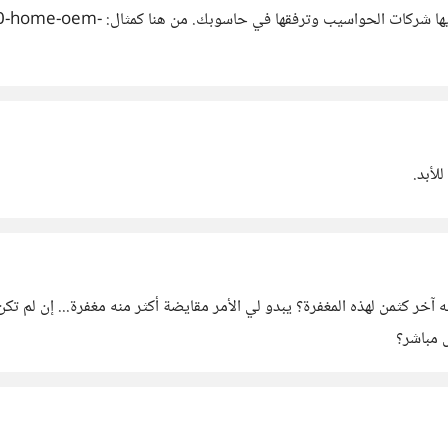
أنا أيضا، 20 دولار ستكون نسخة OEM
 مباشر؟