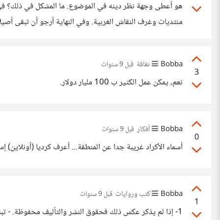
هو أعطى وجهة نظر دينه في الموضوع. ما المشكل في ذلك؟ في
منتديات وغرف النقاش الغربية. وفي النهاية أرجو أن تبقى أصيلا
مسلم. كن ذا قيم ثابتة، مهما كانت، لا تكن حربائيا.
Bobba
ثقافة
قبل 9 سنوات
3
نعم، يمكن عمل الكثير ب 100 مليار دولار.
Bobba
أفكار
قبل 9 سنوات
0
أسماء الأكراد غريبة جدا عن المنطقة... أعرف كرديا (أونلاين) إسمه xusrewín
Bobba
كتب وروايات
قبل 9 سنوات
1