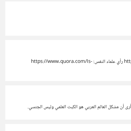
مقالة عن الأمر: https://io9.gizmodo.com/why-freud-still-matters-when-he-was-wrong-about-almost-1055800815 رأي علماء النفس: https://www.quora.com/Is-
رى أن مشكل العالم العربي هو الكبت العلمي وليس الجنسي.