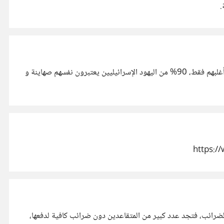
.
اليهودية هي ديانة. الصهونية هي تمييز على أساس عرقي يدعو إلى إنشاء دولة إثنية يهودية في أرض فلسطين. ليس كل اليهود صهاينة، بل أغلبهم فقط، 90% من اليهود الإسرائيليين يعتبرون نفسهم صهاينة و
رائب، فتجد عدد كبير من المتقاعدين دون ضرائب كافية لدفعها،