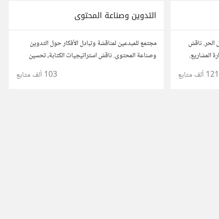
التدوين وصناعة المحتوى
 الحر. ناقش
مجتمع للمبدعين لمناقشة وتبادل الأفكار حول التدوين
رة المشاريع.
وصناعة المحتوى. ناقش استراتيجيات الكتابة، تحسين
 مع محترفين
محركات البحث، وإنتاج المحتوى المرئي والمسموع. شارك
121 ألف
متابع
103 ألف
متابع
أفكارك وأسئلتك، وتواصل مع كتّاب ومبدعين آخرين.