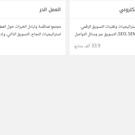
كتروني
العمل الحر
تراتيجيات وتقنيات التسويق الرقمي.
مجتمع لمناقشة وتبادل الخبرات حول العمل
ناقش وتعلم عن SEO، SEM، التسويق عبر وسائل التواصل
استراتيجيات النجاح، التسويق الذاتي، وإدا
ل البيانات. شارك تجاربك، نصائحك،
شارك قصصك، نصائحك، وأسئلتك، وتواصل
33.9 ألف
متابع
 مع متخصصين في هذا المجال.
في مختلف المجالات.