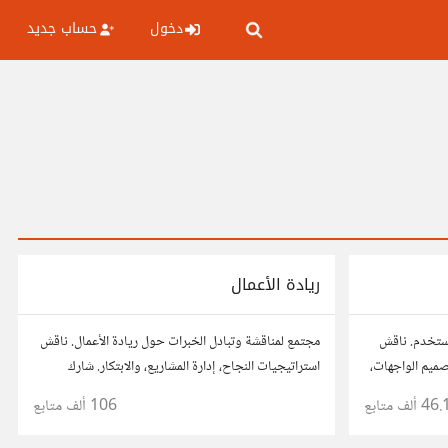
دخول
حساب جديد
ريادة الأعمال
مستخدم. ناقش
مجتمع لمناقشة وتبادل الخبرات حول ريادة الأعمال. ناقش
صميم الواجهات،
استراتيجيات النجاح، إدارة المشاريع، والابتكار. شارك
، وتواصل مع
أفكارك، قصص نجاحك، وأسئلتك، وتواصل مع رواد أعمال
46. ألف
متابع
106 ألف
متابع
مستخدم.
آخرين لتطوير مشروعاتك.