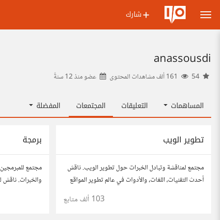
شارك
anassousdi
54
161 ألف مشاهدات المحتوى
عضو منذ
12 سنةً
المساهمات
التعليقات
المجتمعات
المفضلة
تطوير الويب
برمجة
مجتمع لمناقشة وتبادل الخبرات حول تطوير الويب. ناقش
مجتمع للمبرمجين 
أحدث التقنيات، اللغات، والأدوات في عالم تطوير المواقع
والخبرات. ناقش لغ
والتطبيقات. شارك مشاريعك، اسأل عن نصائح، وتعاون مع
والمشاريع.
103 ألف
متابع
مطورين محترفين وهواة.