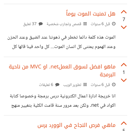
تدور في ذهني وطبعا وكما نعرف التخصص هو مستقبل الانسان
ويجب ان يختاره بشكل حذر ولكن ليست هنا المشكلة، المشكلة
هل تمنيت الموت يوماً
7
انهم لم يقتنعو بالتخصص الذي اريده كنت شغوفة ومحبة للفنون
قبل 6 سنوات
قصص وتجارب شخصية
37 تعليق
وللرسم وكان شغفي ان ادرس شئ مماثل لكن اهلي والمقربين لم
الموت هذه كلمة دائما تخطر في ذهوننا عند الضيق وعند الحزن
ينصحوني ولم يشجعوني على هذا التخصص واقترحو علي كثير
وعند الهموم يمتنى كل انسان الموت... كل واحد فينا قالها كل
من التخصصات ولكن كنت رافضة... وبعد مدى استقرت افكاري
واحد فينا تمناها لكن المشكلة ليست هنا المشكلة لماذا... هل هذه
على تخصص ادارة
المواقف والظروف جديرة بأن تهزنا.... هل هذا الحزن والهم جدير
ماهو افضل لسوق العملnet. او MVC من ناحية
1
البرمجة
بأن يجعلنا نتمنى الموت... كل انسان لديه ظروف وكل انسان لديه
هموم لكن القوي من يخرج منها مثل الشعرة من العجين لنكن
قبل 6 سنوات
تطوير الويب
6 تعليقات
اقوياء.
انا خريجة ادارة اعمال الكترونية درس برمجة وخصوصا كتابة
اكواد في net. ولكن بعد مرور سنة قامت الكلية بتغيير منهج
البرمجة لل MVC اذا لا يمكنك كتابة امواد من الصفر اذ تكون
جاهزة من قبل ولكن سؤال ما هو الفرق بين اللغتين؟؟
ماهي فرص النجاح في الوورد برس