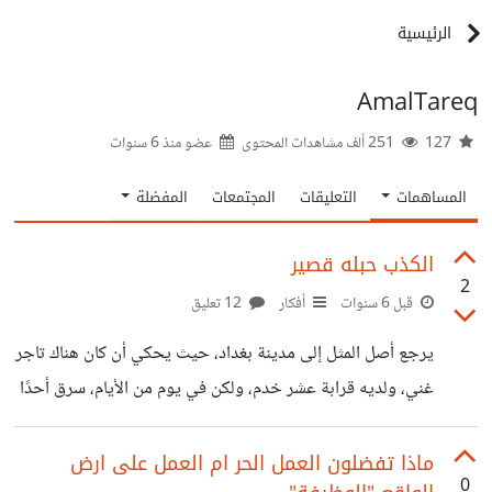
الرئيسية
AmalTareq
127
251 ألف مشاهدات المحتوى
عضو منذ
6 سنوات
المساهمات
التعليقات
المجتمعات
المفضلة
الكذب حبله قصير
2
قبل 6 سنوات
أفكار
12 تعليق
يرجع أصل المثل إلى مدينة بغداد، حيث يحكي أن كان هناك تاجر
غني، ولديه قرابة عشر خدم، ولكن في يوم من الأيام، سرق أحدًا
منه كيسا من النقود كان بداخله ألف دينار، وأخذ التاجر يفكر
طويلا، عن طريقة تكشف له السارق، إلى أن توصل إلى حيلة ذكية
ماذا تفضلون العمل الحر ام العمل على ارض
0