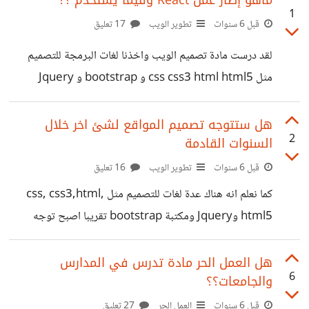
ماهو إطار عمل React وفيما يستخدم ؟؟
1
حسنة تجبر بها خاطرا المساعدة البسيطة للانسان تجبر فيها
قبل 6 سنوات
تطوير الويب
17 تعليق
خاطرا الابتسامة تجبر بها خاطرا, فقد حث الاسلام على جبر
لقد درست مادة تصميم الويب واخذنا لغات البرمجة للتصميم
الخواطر وانه فيه لاجر كبير. تصورو ان حياتنا بدون جبر
مثل css css3 html html5 و bootstrap و Jquery
للخواطر ماذا سيحدث؟؟ وهل هناك اشياء اضافية تندرج
واخذنا ايضا react ولكن اشياء بيسطة ولم نتعمق فيه لضيق
الوقت في الفصل الدراسي فأنا اريد أن اعرف المزيد عنه اذا
هل ستتوجه تصميم المواقع لشئ اخر خلال
2
السنوات القادمة
سمعت بأنه الشئ الرائج في التصميم هذه الايام.
قبل 6 سنوات
تطوير الويب
16 تعليق
كما نعلم انه هناك عدة لغات للتصميم مثل css, css3,html,
html5 وJquery ومكتبة bootstrap تقريبا اصبح توجه
معظم الطلاب والعاملين الي استخدام مكتبات جاهزة مثل
bootstrap لتصميم حيث انه يوجد اكواد جاهزة وclass
هل العمل الحر مادة تدرس في المدارس
6
والجامعات؟؟
جاهزة لاستخدامها تغني عن استخدام اي لغات اخرى لكن ذات
مرة قالت لنا مدرسة المادة اسوء شئ هي كتابة اكواد جاهزة وانه
قبل 6 سنوات
العمل الحر
27 تعليق