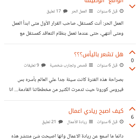
الواقع "الوظيفة"
ساعدته على كشف الحقيقة، حيث أنه أعطي كل خادم حبل طوله
نصف متر. وقال لهم، أن سارق النقود سوف يطول حبله 10
قبل 6 سنوات
العمل الحر
17 تعليق
سنتيميترات، لذا أمرهم جميعا أن يأتوا إليه غدًا في الصباح الباكر،
العمل الحر: أنت كمستقل، صاحب القرار الأول متى ابدأ العمل
ومتى أنتهي، حتى عندما تعمل بنظام التعاقد كمستقل مع
مؤسسات، فإنك تتفق مع مدير الشركة أو مسؤول ما على وقت
مُلائم معك تستطيع فيه تنفيذ المهام المطلوب إنجازها، وهناك
هل تشعر باليأس؟؟؟
0
مستقلين يعملون في منصات العمل الحر يحدّدون منذ البداية
قبل 6 سنوات
قصص وتجارب شخصية
9 تعليقات
المدّة الزمنية التي تستغرقها الخدمة المقدّمة حتى إنتهائها. وهذا
بصراحة هذه الفترة كانت سيئة جدا علي العالم بأسره بس
بالطبع أمر مهم عليك تحديده كمستقل، مثلاً أنا يمكنني إنجاز
فيروس كورونا حيث تدمرت الكثير من مخططاتنا القادمة... انا
كتابة بحث من 20 صفحة في زمن قدره ساعتان، أو يمكنني إنهاء
تخرجت هذه السنة وبصراحة كانت اصعب لحظة بسبب الضروف
ترجمة
لم اكنت اعتقد اني سأتخرج من الكلية كنت اعتقد بأني سأظل
كيف اصبح ريادي اعمال
6
عالقة بها شعور لا يوصف... كطالبة دائما اجتهد واسعى حتى تأتي
قبل 6 سنوات
ريادة الأعمال
21 تعليق
هذه اللحظة لحظة التخرج وان نحتفل بتخرجنا ولكن مع الاسف
دائما ما اسمع عن ريادة الاعمال وانها اصبحت شئ منتشر هذه
لم يحدث بسبب الكورونا وما زاد الامر سوء كل انسان يحلم