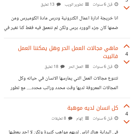
5
قبل 6 سنوات
تطوير الويب
13 تعليق
انا خريجة ادارة اعمال الكترونية ودرس مادة الكوميرس ومن
ضمنها كان جزء الوورد برس ولكن لم نتعمق فيه فقط كنا نغير في
لوحة التحكم ولكن عندما ارى المشاريع على منصات العمل الحر
ارى مطلوب وورد برس مع اشياء اخرى فما هي مجالات الوورد
ماهي مجالات العمل الحر وهل يمكننا العمل
4
فالبيت
برس؟؟؟
قبل 6 سنوات
العمل الحر
18 تعليق
تتنوع مجالات العمل التي يمارسها الانسان في حياته وكل
المجالات المعروفة لديها وقت محدد وراتب محدد.... مع تطور
الحياه والبشر فقد ظهر نوع جديد من انواع العمل الذي يحقق
الانجازات التي ننزجها في الحياه الطبيعية ولكن تحت زروف
كل انسان لديه موهبة
4
ومقاييس مختلفة، العمل الحر هو عمل يكون فيه صاحبه مديراً
قبل 6 سنوات
إلهام
8 تعليقات
على نفسه(مستقل) ويستخدم جهاز الحاسوب او الهاتف المحمول
في البداية هناك اناس لديهم مواهب كثيرة ولكن لا احد يعطيها