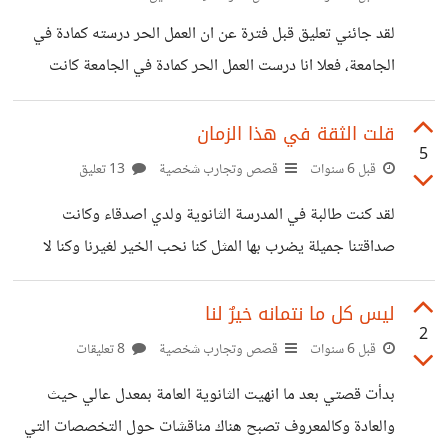
في المستقبل سوف يتوجه التصميم لاتجاه اخر هل توافقونها
لقد جائني تعليق قبل فترة عن ان العمل الحر درسته كمادة في
الرأي؟؟؟ وهل ظهر لغات جديدة للتصميم؟؟
الجامعة، فعلا انا درست العمل الحر كمادة في الجامعة كانت
تتضمن الكثير من العناوين اولا درسنا التفريق بين العمل الحر
والعمل على ارض الواقع «الوظيفة» ثانيا بدأنا بدراسة مواقع
قلت الثقة في هذا الزمان
5
العمل الحر ثالثا بدأنا بكتابة نبذات عنا وعن مهاراتنا رابعا قمنا
قبل 6 سنوات
قصص وتجارب شخصية
13 تعليق
بإضافة أعمال في معرض الأعمال خامسا كيفية تقديم عروض
لقد كنت طالبة في المدرسة الثانوية ولدي اصدقاء وكانت
على المشاريع سادسا كيفية الرد على العميل عند مراسلته لي
صداقتنا جميلة يضرب بها المثل كنا نحب الخير لغيرنا وكنا لا
واقناعه سابعا قبول العرض وبدأ العمل ثامنا تسليم العمل
نؤذي بعض... كنا نجلس ونضحك ونمرح ونخرج ولا شئ
سيفرقنا... بعد انتهاء مرحلة الثانوية العامة وبعد حصولي على
ليس كل ما نتمانه خيرٌ لنا
2
اعلى معدل بين صديقاتي تفرقنا فهناك من بارك لي وهناك من
قبل 6 سنوات
قصص وتجارب شخصية
8 تعليقات
عاتبني من دون شئ... لقد رأيت الغيرة والحقد في قلوب اناس
بدأت قصتي بعد ما انهيت الثانوية العامة بمعدل عالي حيث
كانو مقربين على قلبي نعم رأيت الشئ الذي لم اتمنى ان اراه من
والعادة وكالمعروف تصبح هناك مناقشات حول التخصصات التي
اغلى الاصدقاء فقدت الثقة وفقدت اغلى الاصدقاء...