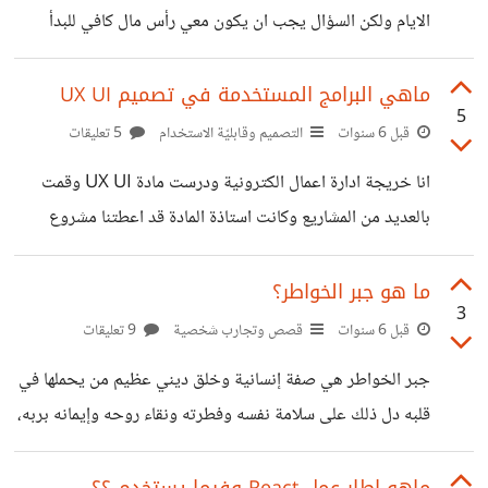
الايام ولكن السؤال يجب ان يكون معي رأس مال كافي للبدأ
بوظيفة بعد تخرجه يحلم بمكتب مستقل له يحلم بمستشفى
وماهي النصائح الواجب اتباعها للبدأ لمشروع ريادي؟؟ وما
مميزات ريادة الاعمال؟؟؟
ماهي البرامج المستخدمة في تصميم UX UI
5
قبل 6 سنوات
التصميم وقابليّة الاستخدام
5 تعليقات
انا خريجة ادارة اعمال الكترونية ودرست مادة UX UI وقمت
بالعديد من المشاريع وكانت استاذة المادة قد اعطتنا مشروع
لانشاء تطبيق لهواتف IOS ولقد قمت به انا فريقي بشكل رائع
ولقد استخدمنا برنامج Adobe XD انا لا انكر انه افضل برنامج
ما هو جبر الخواطر؟
3
استخدمته من برامج Adobe ولكن سؤالي هل يوجد برامج
قبل 6 سنوات
قصص وتجارب شخصية
9 تعليقات
اخرى تدعم تصميم Ux UI غير XD سهلة الاستخدام؟؟
جبر الخواطر هي صفة إنسانية وخلق ديني عظيم من يحملها في
قلبه دل ذلك على سلامة نفسه وفطرته ونقاء روحه وإيمانه بربه،
فلا يمكن أن يصدر من صاحب النفس الطيبة والأخلاق الحسنة
كلمة أو فعل توقع الحزن في قلب شخص آخر. فالكلمة الطيبة