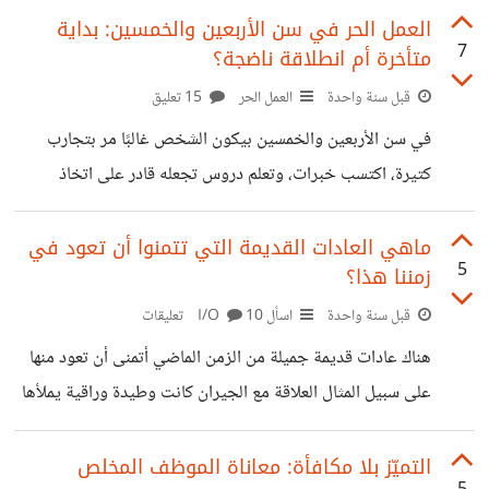
أعمال يناسب عمرها ومستواها المادي والعائلي وبمساعدة والده
العمل الحر في سن الأربعين والخمسين: بداية
7
متأخرة أم انطلاقة ناضجة؟
فهو يعمل كمدير مبيعات ومؤخرا فتح مشروع صغير يبدأ به حتى
يستقل عن والده، هذا الشاب الطموح لا يملك أي شهادة ولكن
قبل سنة واحدة
العمل الحر
15 تعليق
مثقف جدا ولدية من الكورسات ما يكفيه ليدير أعماله. هل تقبل
في سن الأربعين والخمسين بيكون الشخص غالبًا مر بتجارب
به كزوج لابنتها على الرغم من الفرق الكبير في الثقافة من مبدأ
كتيرة، اكتسب خبرات، وتعلم دروس تجعله قادر على اتخاذ
(يقدر
قرارات واعية. البعض يرى إن العمر ده ممكن يكون أفضل وقت
لبدء العمل الحر لأنه بيجمع بين النضج والخبرة. وفي نفس الوقت
ماهي العادات القديمة التي تتمنوا أن تعود في
5
زمننا هذا؟
في ناس ممكن تعتبره بداية متأخرة، خصوصًا مع وجود تحديات
زي مواكبة التقنيات الجديدة أو منافسة شباب أصغر. أنا بالنسبه
قبل سنة واحدة
اسأل I/O
10 تعليقات
لي كان الوضع مختلفا بعض الشىء. عشت بالغربة سنوات عديدة
هناك عادات قديمة جميلة من الزمن الماضي أتمنى أن تعود منها
حتى وصلت بها إلى منصب هام بأحد البنوك العريقة كمدير
على سبيل المثال العلاقة مع الجيران كانت وطيدة وراقية يملأها
المودة والحب وقد وصانا رسول الله صل الله عليه وسلم وذكرت
لنا الأحاديث تفصيلا حق الجار وأهميته. وغيرها من العادات التي
التميّز بلا مكافأة: معاناة الموظف المخلص