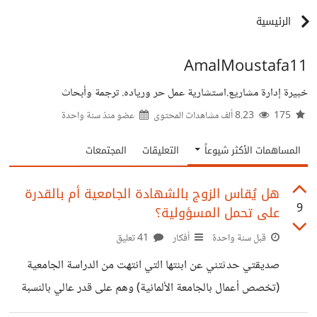
الرئيسية
AmalMoustafa11
خبيرة إدارة مشاريع.استشارية عمل حر ورياده. ترجمة وأبحاث
175
8.23 ألف مشاهدات المحتوى
عضو منذ
سنة واحدة
المساهمات الأكثر شيوعاً
التعليقات
المجتمعات
هل يُقاس الزوج بالشهادة الجامعية أم بالقدرة
9
على تحمل المسؤولية؟
قبل سنة واحدة
أفكار
41 تعليق
صديقتي حدثتني عن ابنتها التي انتهت من الدراسة الجامعية
(تخصص أعمال بالجامعة الألمانية) وهم على قدر عالي بالنسبة
لمستواهم الاجتماعي والثقافي، هذه الفتاة تقدم لخطبتها رجل