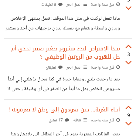
5
كانت تبعث روح الألفة والمحبة في المجتمع من تراثنا العربي
قبل سنة واحدة
العمل الحر
8 تعليقات
الأصيل . أريد أن أجمع أهم العادات الإجتماعية من مختلف
ماذا تفعل لوكنت في مثل هذا الموقف: تعمل بمنتهى الإخلاص
الثقافات العربية.
وبدون واسطة وتتعلم مع نفسك بدون توجيهات من أحد وتستمر
في عملك مدة طويله بلا ترقية في حين أن كل تقاريرك السنوية
كلها امتياز وجميع من تعينوا بعدك أصبحوا أعلى منك في التدرج
مبدأ الإقتراض لبدء مشروع صغير يعتبر تحدي أم
3
حل للهروب من الروتين الوظيفي ؟
الوظيفي؟
قبل سنة واحدة
العمل الحر
تعليقان
بعد ما رجعت بلدي، ومعايا خبرة في كذا مجال تؤهلني إني أبدأ
مشروعي الخاص بدل ما أبدأ من الصفر في أي وظيفة ، حتى لا
أجلس بلا عمل، فكرت إن القرض ممكن يكون الحل الأسرع. قلت
لنفسي: "لو معايا رأس مال من البنك أقدر أتحرك بسرعة وأبني
أبناء الغربة… حين يعودون إلى وطن لا يعرفونه !
9
حاجة ليا." لكن مع التفكير العميق، اكتشفت إن القرض صحيح
قبل سنة واحدة
ثقافة
17 تعليق
ممكن يفتح باب البداية، لكنه يربطني بعبء مادي كبير من
بعض العائلات المغتربة تعود في آخر المطاف إلى بلادها، وهنا