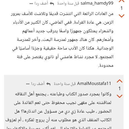
salma_hamdy99
أضف ردا
قبل سنة واحدة
1
من العادات الرائعة التي انتشرت قديمًا وتلاشت للأسف بمرور
الزمن، هي عادة القراءة. ففي الماضي، كان الكثير من الأدباء
والشعراء يمتلكون جمهورًا واسعًا يترقب جديد أعمالهم
وأشعارهم. كان هناك جمهور لمدرسة البعث، وآخر للمدرسة
الوجدانية. هكذا كان الأدب ساحة حقيقية وجزءًا أساسيًا في
المجتمع، لا مجرد نشاط هامشي أو ثانوي يقتصر على فئة
محدودة.
AmalMoustafa11
أضف ردا
قبل سنة واحدة
1
وكانوا بمجرد صدور الكتاب وطباعته ، يجتمع أهل الثقافه
لمناقشته على مقهى نجيب محفوظ حتى تعم الفائدة على
الحضور ، طيب عادة زي دي من مسؤول عن اندثارها؟ هل
الكاتب المثقف الذي هو مطلوب منه أن يروج لفكره ، أم لعزوف
المجتمع عن القراءة والإتجاه إلى لغه أكثر عصرية والإكتفاء بما