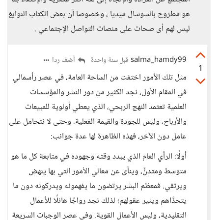
هو مطروح بالسوشال ميديا ، وخصوصا أن بعض الكتاب النوابغ
ليس لهم أى صحات على منصات التواصل الإجتماعي .
salma_hamdy99
أضف ردا
قبل سنة واحدة
1
مثل تلك الأمور اختفت من الساحة العامة، في عصر رأسمالي
في المقام الأول، نجد الكثير من دور النشر والمؤسسات
العلمية تعتمد النهج الربحي، الذي يعطي أولوية للمبيعات
والأرباح، وليس للجودة والقيمة الفعلية. وحتى لا نتحامل على
عامل دون الآخر، فهذه الظاهرة لها عدة جوانب:
​أولًا: الرأي العام الذي يبدد وقته وجهوده في متابعة كل ما هو
متوسط ومتدنٍّ، وينأى عن معالي الأمور التي بها ينهض
ويرتقي. فمعظم البشر يرتضون ما يفهمونه ويدركونه دون ما
يتحدَّاهم ويثير عقولهم؛ لذلك نجد رواجًا هائلًا للأعمال
التقليدية، وليس الأعمال القوية. وفي عصر الوجبات السريعة