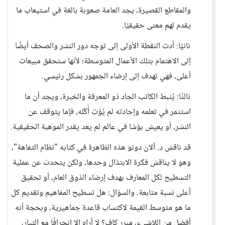
والمقاطع القصيرة، يجد العامة صعوبة بالغة في استيعاب ما
يقدم لهم معنى حقيقيًا.
​ثانيًا: أدت النقطة الأولى إلى توجه دور النشر والصحف أيضًا
إلى الاهتمام بتلك الأعمال المتوسطة؛ لأنها ستحقق مبيعات
أعلى، فهي تهدف إلى إرضاء الجمهور بشكل رئيسي.
​ثالثًا: يُثبط الكاتب الجاد ذو المعرفة والخبرة، ويجد أن ما
استثمر في تعلمه وإجادته لم يُؤتِ أُكُله، فإما يتوقف عن
النشر، أو يعيش بؤسًا في عالم لم يعد يقدر الموهبة الحقيقية.
​قد ناقش د. آلان دونو هذه الظاهرة في كتابه "نظام التفاهة"،
وهو لا يناقش فكرة الابتذال وحدها، ولكن يتحدث عن عملية
التسطيح لكل المعارف بهدف إرضاء الذوق العام، أو تحقيق
أعلى نسبة متابعة. والسؤال: هل تسطيح المفاهيم وتقديم كل
ما هو متوسط القيمة لاكتساب قاعدة جماهيرية، وبحجة أنه
أفضل من اللاشيء، مبرر كافٍ؟ لا أراه إلا انجرافًا مع التيار،