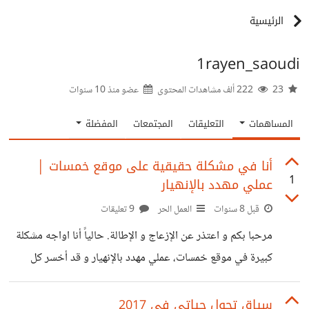
الرئيسية
1rayen_saoudi
23
222 ألف مشاهدات المحتوى
عضو منذ
10 سنوات
المساهمات
التعليقات
المجتمعات
المفضلة
أنا في مشكلة حقيقية على موقع خمسات │
1
عملي مهدد بالإنهيار
قبل 8 سنوات
العمل الحر
9 تعليقات
مرحبا بكم و اعتذر عن الإزعاج و الإطالة. حالياً أنا اواجه مشكلة
كبيرة في موقع خمسات، عملي مهدد بالإنهيار و قد أخسر كل
شيء في لحظة واحدة. حسناً أنا أقدم خدمات مالية على الموقع
و كل الامور تمام. هناك مشتري اتعامل معه منذ شهر أكتوبر
سياق تحول حياتي في 2017