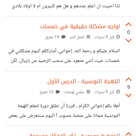
لذا احببت ان اعلم عددهم و هل هم كثيرون ام لا اولاد بلادي
منكم لو تشيرو للحسابات الدعم
^_^ التونسي يثبت وجودو بتعليق
اواجه مشكلة حقيقية في خمسات
0
قبل 9 سنوات
العمل الحر
19 تعليق
السلام عليكم و رحمة الله، إخواني، أشارككم اليوم مشكلتي في
خمسات، حيث أنني متعود على سحب الرصيد من بايبال، لكن
البارحة غيرت الحساب الذي اسحب به، و أستعملت بايبال
الوسيط، لكنني تفاجأت من حضر حسابي من الشحن و السحب و
اللهجة التونسية - الدرس الأول
9
المجتمع و من الرساىْل أيضا، راسلت الدعم الفني منذ عدة ساعات
قبل 9 سنوات
علّمني لهجتك!
12 تعليق
و لم اتوصل بالرد إلى الأن، أنا جاهز لتوفير إثباتات او القيام بأي
أهلا بكم إخواني الكرام , قررنا أن نطلق دورة لتعلم اللهجة
إجاراىات أخرى، فقط المهم عندي هو توفير الميزات مرة اخرى
التونسية مجانا على منصة حسوب ! اليوم سنتعرض على بعض
لحسابي حتى يتسنى لي متابعة عملي،
الكلمات شائعة الإستعمال : أهلا = عسلامة . كيف حالك = شعامل
/ شداير / شنوة أحوالك / شنوة الجو . إشتقت إليك =