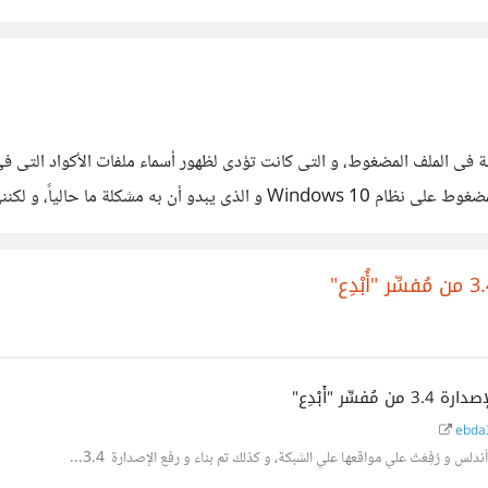
د،
ebda3