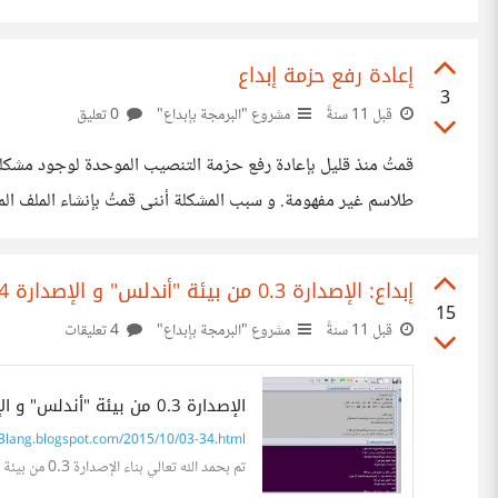
إعادة رفع حزمة إبداع
3
قبل 11 سنةً
مشروع "البرمجة بإبداع"
0 تعليق
بفضل الله تعالى. أرجو منكم المعذرة على هذا الخطأ غير المقصو
إبداع: الإصدارة 0.3 من بيئة "أندلس" و الإصدارة 3.4 من مُفسِّر "أُبْدِع"
15
قبل 11 سنةً
مشروع "البرمجة بإبداع"
4 تعليقات
الإصدارة 0.3 من بيئة "أندلس" و الإصدارة 3.4 من مُفسِّر "أُبْدِع"
lang.blogspot.com/2015/10/03-34.html
تم بحمد الله تعالي بناء الإصدارة 0.3 من بيئة أندلس و رُفِعَتْ علي مواقعها علي الشبكة، و كذلك تم بناء و رفع الإصدارة 3.4...