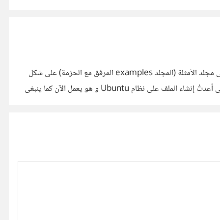
قمتُ منذ قليل بإعادة رفع حزمة التنصيب الموحدة لوجود مشكلة فى الملف المضغوط، و التى كانت تؤدى لظهور أسماء ملفات الأكواد التى فى مجلد الأمثلة (المجلد examples المرفق مع الحزمة) على شكل
طلاسم غير مفهومة. و سبب المشكلة أننى قمتُ بإنشاء الملف المضغوط على نظام Windows 10 و الذى يبدو أن به مشكلة ما حالياً، و لكننى أعدتُ إنشاء الملف على نظام Ubuntu و هو يعمل الآن كما ينبغى