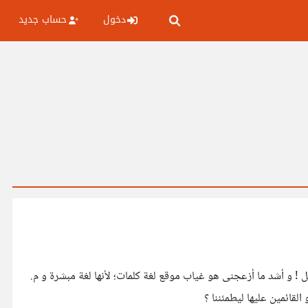
دخول
حساب جديد
ل ! و أشد ما أزعجنى هو غياب موقع لغة كلمات؛ لأنها لغة مبشرة و م.
لقائمين عليها ليطمئننا ؟