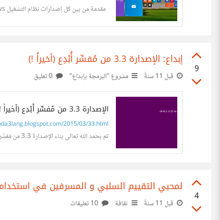
مقدمة من بين كل إصدارات نظام التشغيل Windows أظن أن نظام Windows 8 من أكثر الإصدارات إثارة للجدل (يشترك في المركز الأول مع...
إبداع: الإصدارة 3.3 من مُفسِّر أُبْدِع (أخيراً !)
9
قبل 11 سنةً
مشروع "البرمجة بإبداع"
0 تعليق
الإصدارة 3.3 من مُفسِّر أُبْدِع (أخيراً !)
da3lang.blogspot.com/2015/03/33.html
تم بحمد الله تعالي بناء الإصدارة 3.3 من مُفسِّر أُبْدِع و رُفِعَتْ علي مواقعها علي الشبكة، و كذلك تم إعادة رفع الإصدارة 0.2 من...
لمحبي التقييم السلبي و المسرفين في استخدام
4
قبل 11 سنةً
ثقافة
10 تعليقات