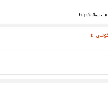
http://afkar-a
َا مُوسَى !!!