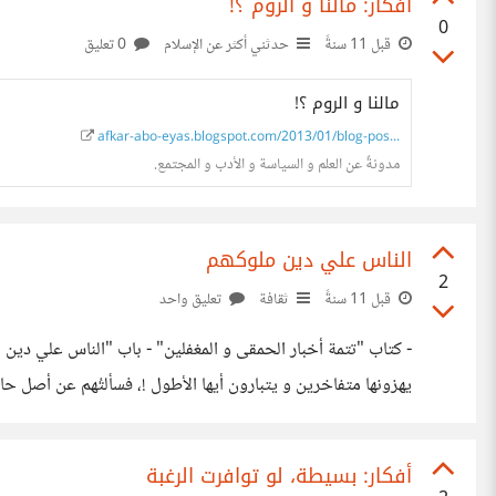
أفكار: مالنا و الروم ؟!
0
قبل 11 سنةً
حدثني أكثر عن الإسلام
0 تعليق
مالنا و الروم ؟!
afkar-abo-eyas.blogspot.com/2013/01/blog-pos...
مدونةٌ عن العلم و السياسة و الأدب و المجتمع.
الناس علي دين ملوكهم
2
قبل 11 سنةً
ثقافة
تعليق واحد
- كتاب "تتمة أخبار الحمقى و المغفلين" - باب "الناس علي دين ملو
eyas.blogspot.com/2015/02/blog-post_27.html
أفكار: بسيطة، لو توافرت الرغبة