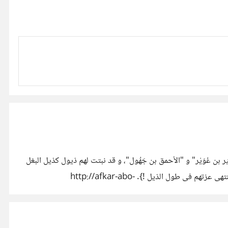
ر بن عُوَيْر" و "الأحمق بن جَهُول"، و قد نبتت لهم ذيول كذيل البغل
يهزونها متفاخرين و يتبارون أيها الأطول !، فسألتُهم عن أصل حالهم فذكَّروني أن الناس علي دين ملوكهم، و من يحكمهم جحش أو بغل فإن منتهى عزتهم فى طول الذيل !}. http://afkar-abo-