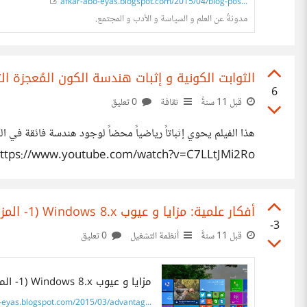
afkar-abo-eyas.blogspot.com/2015/04/blog-pos...
مدونةٌ عن العلم و السياسة و الأدب و المجتمع.
الثوابت الكونية و إثبات هندسة الكون المُعجزة ا
6
قبل 11 سنةً
ثقافة
0 تعليق
هذا الفيلم يحوي إثباتاً رياضياً محضاً لوجود هندسة فائقة في 
البحث عن تفسير غير ديني لذلك التوازن الفائق. و ترون تصريحه
أفكار علمية: مزايا و عيوب Windows 8.x (1- المزايا)
-3
قبل 11 سنةً
أنظمة التشغيل
0 تعليق
مزايا و عيوب Windows 8.x (1- المزايا)
eyas.blogspot.com/2015/03/advantag...