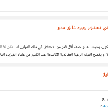
لتي تستلزم وجود خالق مدبر
الكون، بحيث أنه لو حدث أقل قدر من الاختلال في ذلك التوازن لما أمكن لنا 
https://www.youtube.com/watch?v=C7LLtJMi2Ro و يفضح الفيلم الرغبة العقائدية الكاسحة عند الكثي
م بهذا الأمر في الفيديو بكل وضوح و بكلمات لا تقبل
abo-