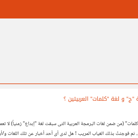
ج" و لغة "كلمات" العربيتين ؟
لمات" (من ضمن لغات البرمجة العربية التى سبقت لغة "إبداع" زمنياً) لا تعم
 ثم فوجئتُ بذلك الغياب المريب ! هل لدى أى أحد أخبار عن تلك اللغات و/أو ا