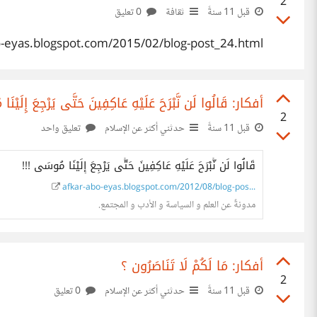
2
قبل 11 سنةً
ثقافة
0 تعليق
bo-eyas.blogspot.com/2015/02/blog-post_24.html
أفكار: قَالُوا لَن نَّبْرَحَ عَلَيْهِ عَاكِفِينَ حَتَّى يَرْجِعَ إِلَيْن
2
قبل 11 سنةً
حدثني أكثر عن الإسلام
تعليق واحد
قَالُوا لَن نَّبْرَحَ عَلَيْهِ عَاكِفِينَ حَتَّى يَرْجِعَ إِلَيْنَا مُوسَى !!!
afkar-abo-eyas.blogspot.com/2012/08/blog-pos...
مدونةٌ عن العلم و السياسة و الأدب و المجتمع.
أفكار: مَا لَكُمْ لَا تَنَاصَرُون ؟
2
قبل 11 سنةً
حدثني أكثر عن الإسلام
0 تعليق