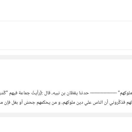
كهم" ------------------ حدثنا يقظان بن نبيه، قال :{رأيتُ جماعة فيهم "كُسَيْ