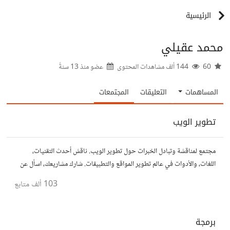
الرئيسية
محمد عقيلي
60
144 ألف مشاهدات المحتوى
عضو منذ
13 سنةً
المساهمات
التعليقات
المجتمعات
تطوير الويب
مجتمع لمناقشة وتبادل الخبرات حول تطوير الويب. ناقش أحدث التقنيات،
اللغات، والأدوات في عالم تطوير المواقع والتطبيقات. شارك مشاريعك، اسأل عن
نصائح، وتعاون مع مطورين محترفين وهواة.
103 ألف
متابع
برمجة