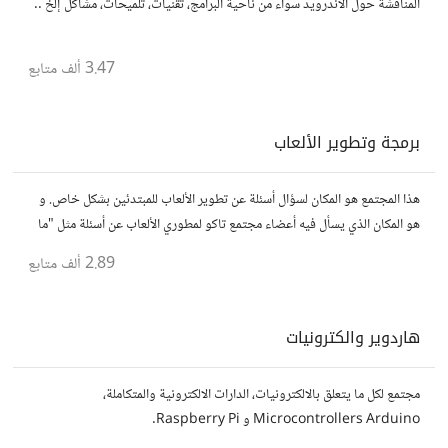
المناقشة حول الأندرويد سواء من ناحية البرامج، تقنيات، تلميحات، مشاكل إلخ ..
3.47 ألف
متابع
برمجة وتطوير الألعاب
هذا المجتمع هو المكان لسؤال أسئلة عن تطوير الألعاب للمبتدئين بشكل خاص. و
هو المكان الذي يسأل فيه أعضاء مجتمع تاكو لمطوري الألعاب عن أسئلة مثل "ما
هو أفضل محرك ألعاب"
2.89 ألف
متابع
هاردوير والكترونيات
مجتمع لكل ما يتعلق بالالكترونيات، الدارات الالكترونية والمتكاملة،
Microcontrollers Arduino و Raspberry Pi.