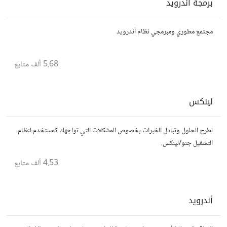
برمجة أندرويد
مجتمع مطوري ومبرمجي نظام أندرويد
5.68 ألف
متابع
لينكس
لطرح الحلول وتبادل الخبرات بخصوص المشكلات التي تواجهك كمستخدم لنظام
التشغيل جنو/لينكس.
4.53 ألف
متابع
أندرويد