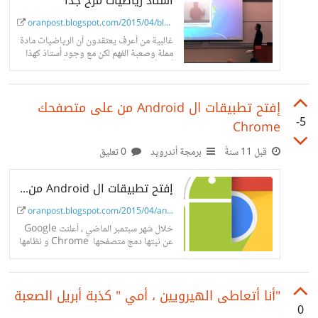
أستاذ رياضيات مرح جدا
oranpost.blogspot.com/2015/04/blog-pos...
غالبية من أعرف يعتقدون أن الرياضيات مادة
مملة وصعبة الفهم لكن مع وجود أستاذ كهذا
أظن أن الأشياء ستصبح أفضل ، أليس كذلك
؟؟ ...
إفتح تطبيقات ال Android من على متصفحك
-5
Chrome
قبل 11 سنةً
برمجة أندرويد
0 تعليق
إفتح تطبيقات ال Android من على متصفحك Chrome
oranpost.blogspot.com/2015/04/android-...
خلال شهر سبتمبر الماضي ، أعلنت Google
عن نيتها دمج متصفحها Chrome و نظامها
الشهير ال الخاص بالهواتف الذكية Android
، الأن يمكن للجميع...
"أنا أتعاطى الهيرويين ، أمي " كذبة أبريل الصعبة
0
.