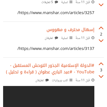
إمتحانات شهادة البكالوريا بسبب موقع إلكتروني .
قبل 11 سنةً
تسلية
5 تعليقات
https://www.manshar.com/articles/3257/
إ​سهال محترف و مهووس
2
قبل 11 سنةً
تسلية
تعليقان
https://www.manshar.com/articles/3137/
‫#الدولة الإسلامية الجذور التوحش المستقبل -
3
#عبد الباري عطوان ( قراءة و تحليل )‬‎ - YouTube
قبل 11 سنةً
كتب وروايات
تعليقان