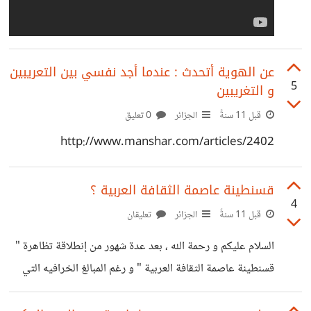
عن الهوية أتحدث : عندما أجد نفسي بين التعريبين
5
و التغريبين
قبل 11 سنةً
الجزائر
0 تعليق
http://www.manshar.com/articles/2402
قسنطينة عاصمة الثقافة العربية ؟
4
قبل 11 سنةً
الجزائر
تعليقان
السلام عليكم و رحمة الله ، بعد عدة شهور من إنطلاقة تظاهرة "
قسنطينة عاصمة الثقافة العربية " و رغم المبالغ الخرافيه التي
سمعنا عنها في الإفتتاح الفلكلوري لا شيء تحرك و التظاهرة تمر