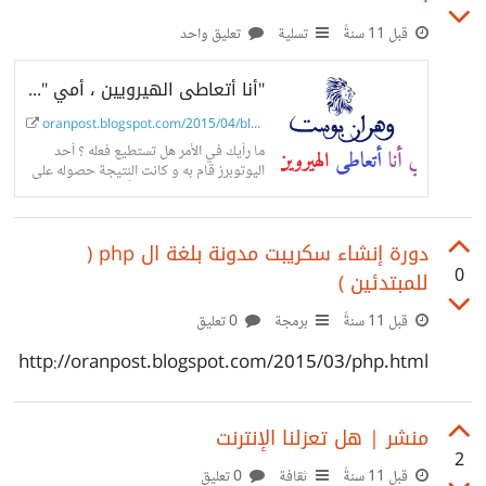
قبل 11 سنةً
تسلية
تعليق واحد
"أنا أتعاطى الهيرويين ، أمي " كذبة أبريل الصعبة .
oranpost.blogspot.com/2015/04/blog-pos...
ما رأيك في الأمر هل تستطيع فعله ؟ أحد
اليوتوبرز قام به و كانت النتيجة حصوله على
عدد جيد من الجلدات من أمه التي هالها
الموقف فرجة مم...
دورة إنشاء سكريبت مدونة بلغة ال php (
0
للمبتدئين )
قبل 11 سنةً
برمجة
0 تعليق
http://oranpost.blogspot.com/2015/03/php.html
منشر | هل تعزلنا الإنترنت
2
قبل 11 سنةً
ثقافة
0 تعليق