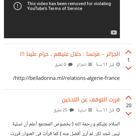
الجزائر – فرنسا : حلال عليهم ، حرام علينا !!!
1
قبل 11 سنةً
الجزائر
0 تعليق
http://belladonna.ml/relations-algerie-france/
قررت التوقف عن التدخين
20
قبل 11 سنةً
تسلية
25 تعليق
السلام عليكم و رحمة الله ( بخصوص المجتمع أعلم أن تسلية
ليس للجد لكن لم أرى أفضل منه ) كما قرأت في العنوان قررت