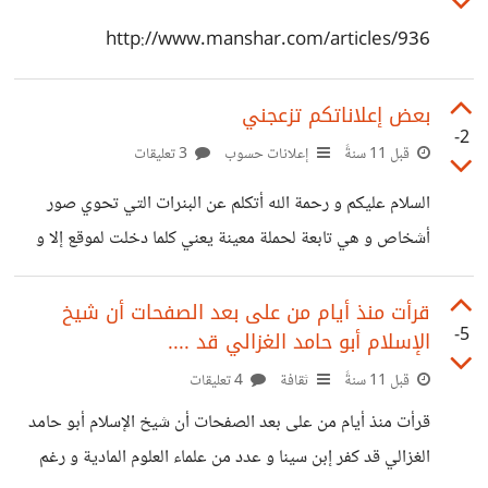
http://www.manshar.com/articles/936
بعض إعلاناتكم تزعجني
-2
قبل 11 سنةً
إعلانات حسوب
3 تعليقات
السلام عليكم و رحمة الله أتكلم عن البنرات التي تحوي صور
أشخاص و هي تابعة لحملة معينة يعني كلما دخلت لموقع إلا و
قابلوني - مع إحترامي للجميع - لكن الأمر يزعجني فعلا أرجوا أن
تروا طريقة أفضل لطرح إعلاناتكم .
قرأت منذ أيام من على بعد الصفحات أن شيخ
-5
الإسلام أبو حامد الغزالي قد ....
قبل 11 سنةً
ثقافة
4 تعليقات
قرأت منذ أيام من على بعد الصفحات أن شيخ الإسلام أبو حامد
الغزالي قد كفر إبن سينا و عدد من علماء العلوم المادية و رغم