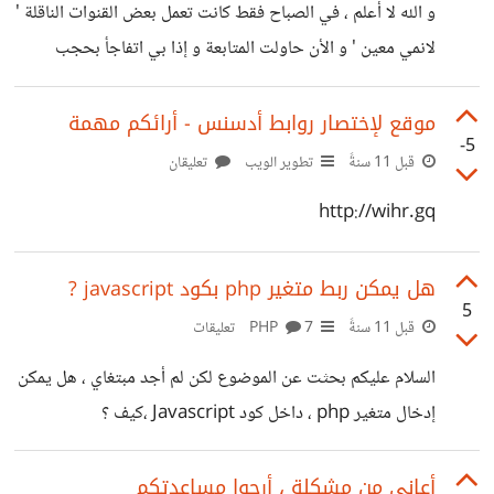
و الله لا أعلم ، في الصباح فقط كانت تعمل بعض القنوات الناقلة '
لانمي معين ' و الأن حاولت المتابعة و إذا بي اتفاجأ بحجب
الفيديو حاولت مع مقاطع أخرى و بدون جدوى هل لاحظتم
القضية ؟ و هل سيأثر ذلك على شعبية الموقع ؟
موقع لإختصار روابط أدسنس - أرائكم مهمة
-5
قبل 11 سنةً
تطوير الويب
تعليقان
http://wihr.gq
هل يمكن ربط متغير php بكود javascript ?
5
قبل 11 سنةً
PHP
7 تعليقات
السلام عليكم بحثت عن الموضوع لكن لم أجد مبتغاي ، هل يمكن
إدخال متغير php ، داخل كود Javascript ،كيف ؟
أعاني من مشكلة ، أرجوا مساعدتكم