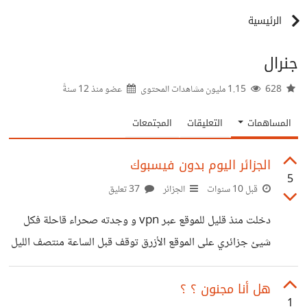
الرئيسية
جنرال
628
1.15 مليون مشاهدات المحتوى
عضو منذ
12 سنةً
المساهمات
التعليقات
المجتمعات
الجزائر اليوم بدون فيسبوك
5
قبل 10 سنوات
الجزائر
37 تعليق
دخلت منذ قليل للموقع عبر vpn و وجدته صحراء قاحلة فكل
شيئ جزائري على الموقع الأزرق توقف قبل الساعة منتصف الليل
، لا أرى في ذلك مشكلة أبدا لأني لست من المدمنين على الموقع
لكن الأمر ذكرني بقوتنا الإقليمية التي لا تستطيع حتى تسيير
هل أنا مجنون ؟ ؟
1