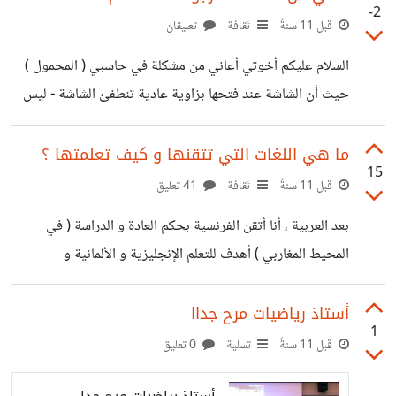
-2
قبل 11 سنةً
ثقافة
تعليقان
السلام عليكم أخوتي أعاني من مشكلة في حاسبي ( المحمول )
حيث أن الشاشة عند فتحها بزاوية عادية تنطفئ الشاشة - ليس
الجهاز الشاشة فقط - حيث يجب علي وضع الجهاز في زاوية أقل
و هو أمر جد صعب قبل الذهاب لمختص أرجو معرفة الخلل و ما
ما هي اللغات التي تتقنها و كيف تعلمتها ؟
15
هي حلوله شكرا لكم
قبل 11 سنةً
ثقافة
41 تعليق
بعد العربية ، أنا أتقن الفرنسية بحكم العادة و الدراسة ( في
المحيط المغاربي ) أهدف للتعلم الإنجليزية و الألمانية و
الأمازيغية و أنت ؟؟
أستاذ رياضيات مرح جداا
1
قبل 11 سنةً
تسلية
0 تعليق