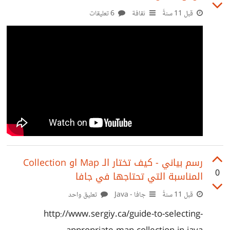
لغة البرمجة Java , صراحة سئمت من استعباد الشركات الخاصة
قبل 11 سنةً
ثقافة
6 تعليقات
لموظفينها, وانا من النوع الذي ليس من السهل عليه قبول الاهانة,
وهو للاسف امر شائع في
رسم بياني - كيف تختار الـ Map او Collection
0
المناسبة التي تحتاجها في جافا
قبل 11 سنةً
جافا - Java
تعليق واحد
http://www.sergiy.ca/guide-to-selecting-