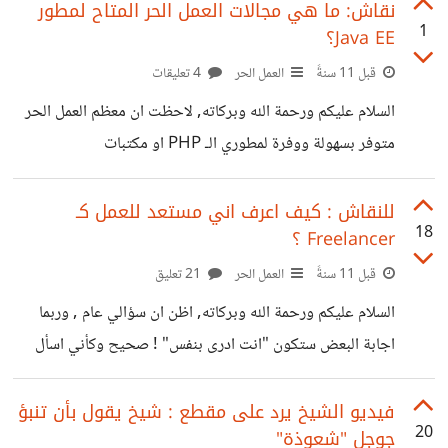
نقاش: ما هي مجالات العمل الحر المتاح لمطور
1
Java EE؟
قبل 11 سنةً
العمل الحر
4 تعليقات
السلام عليكم ورحمة الله وبركاته, لاحظت ان معظم العمل الحر
متوفر بسهولة ووفرة لمطوري الـ PHP او مكتبات
الجافاسكريبت, ووجدت مجالات اخرى كثيرة مشبعة لكن متوفرة
والمطور في هذه المجالات من السهل ان يجد عمل حر. قد بحثت
للنقاش : كيف اعرف اني مستعد للعمل كـ
18
Freelancer ؟
بعض الشيء في مواقع العمل الحر ومنها منصات حسوب, وحتى
قرأت بعض المقالات مثلاً :
قبل 11 سنةً
العمل الحر
21 تعليق
http://blog.asnadstore.com/the-most-wanted-
السلام عليكم ورحمة الله وبركاته, اظن ان سؤالي عام , وربما
digital-products-on-the-web/ ووجدت ان الجافا غائب
اجابة البعض ستكون "انت ادرى بنفس" ! صحيح وكأني اسأل
في معظم الحالات (الا في حال الاندرويد), اقصد تحديداً Java
واستشير في حالتي, لظن الامر كنقاش لاني اظن انها ستفيد في
EE (كمثال تطوير صفحات بـ JSF ), رغم انه اللغة الثانية عالمياً
الاجابة لاناس هم في مثل حالتي ! اولاً انا اعمل في شركات
فيديو الشيخ يرد على مقطع : شيخ يقول بأن تنبؤ
20
جوجل "شعوذة"
خاصة منذ ما يقارب 6 سنوات, اعمل بشكل اساسي في مجالات