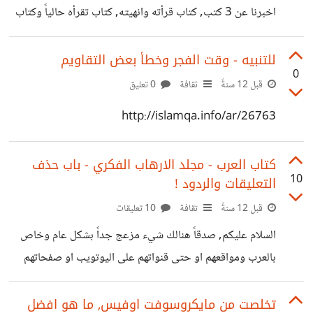
اخبرنا عن 3 كتب, كتاب قرأته وانهيته, كتاب تقرأه حالياً وكتاب
تخطط لأن تقرأه تالياً, وجميل لو كتبت نبذة مبسطة ميسرة عن
موضوع كل كتاب. طبعاً *يا حبذا* لو كان كتاب خارج عن
للتنبيه - وقت الفجر وخطأ بعض التقاويم
0
اختصاصك, اقصد لو كنت مطور او مبرمج لا اريد ذكر كتاب
قبل 12 سنةً
ثقافة
0 تعليق
يختص بالبرمجة بلغة ما مثلاً, بل لو كان كتاب فقه, فكر, رواية
http://islamqa.info/ar/26763
اي شيء يبتعد شيئاً ما عن تخصصك. ----- سابدأ بنفسي, لكن
قليل من الاحيان اتم
كتاب العرب - مجلد الارهاب الفكري - باب حذف
10
التعليقات والردود !
قبل 12 سنةً
ثقافة
10 تعليقات
السلام عليكم, صدقاً هنالك شيء مزعج جداً بشكل عام وخاص
بالعرب ومواقعهم او حتى قنواتهم على اليوتويب او صفحاتهم
على وسائل التواصل الاجتماعي. موضوع الارهاب الفكري
موضوع كبير وكمصطلح اقصد به هو التعنت والتعصب لفكرة ما
تخلصت من مايكروسوفت اوفيس, ما هو افضل