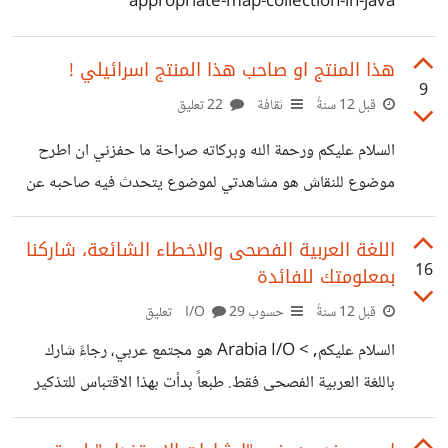
appropriate-map-collection-in-java
هذا المنتج او صاحب هذا المنتج اسرائيلي !
9
قبل 12 سنةً
ثقافة
22 تعليق
السلام عليكم ورحمة الله وبركاته صراحة ما حفزني ان اطرح
موضوع للنقاش هو مشاهدتي لموضوع يتحدث فيه صاحبه عن
قصة نجاح بجني ارباح من موقع fiverr , ولربما الكثير لا يعلم
ان مؤسس الموقع اسمه "Micha Kaufman" هو اسرائيلي
اللغة العربية الفصحى والاخطاء الشائعة، شاركنا
16
بمعلومتك للفائدة
مقيم في تل الربيع وفي نيويورك, المقر الرئيسي في "اسرائيل"
عنوانه HaOmanim 12 - Tel Aviv, 6789731 , بمعنى ان
قبل 12 سنةً
حسوب I/O
29 تعليق
الارباح تخضع لضرائب, الضرائب لحكومة العدو , ومن المعلوم ان
السلام عليكم, > Arabia I/O هو مجتمع عربي، رجاءً شارك
جزء كبير من الضرائب يدفع لتعزيز الاحتلال الصهيوني ! سواء
باللغة العربية الفصحى فقط. طبعاً بدأت بهذا الاقتباس للتذكير
بالبناء
ولبداية الموضوع الذي اطرحه في هذه المساهمة, حول استخدام
اللغة العربية في المجتمع, اولاً اشكركم بعنف على الاهتمام باللغة,