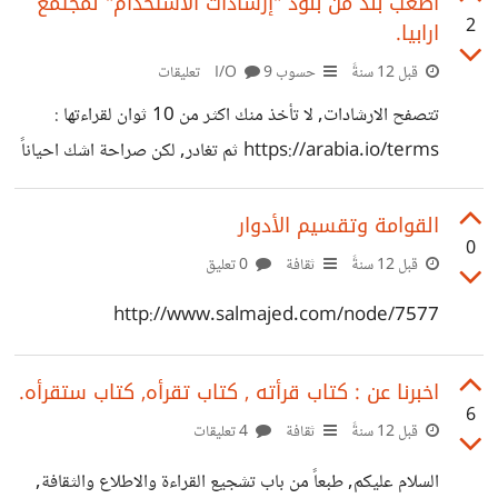
اصعب بند من بنود "إرشادات الاستخدام" لمجتمع
2
ارابيا.
وخصوصاً انه مجتمع يغلب عليه الجدية في الطرح وفي الارتقاء
بمستوى المحتوى العربي, لكن صراحة للاسف ما زلت اجد كثير
قبل 12 سنةً
حسوب I/O
9 تعليقات
من الاخطاء الاملائية والنحوية, وكوني لست من اهل اللغة حبذا
تتصفح الارشادات, لا تأخذ منك اكثر من 10 ثوان لقراءتها :
لو يتم مشاركتنا بقواعد عامة ذهبية لتصحيح الكتابة من اهل
https://arabia.io/terms ثم تغادر, لكن صراحة اشك احياناً
الاختصاص او
انه يتم فهمها واستيعابها ! انا شخصياً اعترف اي احياناً يصيبني
الحيرة من موضوع ما في اي مجتمع اطرحه لانه صراحة هنالك
القوامة وتقسيم الأدوار
0
فوضى بعض الشيء بالمجتمعات, حبذا لو يتم فتح المجتمع بناء
قبل 12 سنةً
ثقافة
0 تعليق
على عدد من الترشيحات وليس حق عام, اضافة لذلك حبذا لو
http://www.salmajed.com/node/7577
تظهر كل المجتمعات كقائمة واضحة. عموماً موضوعي هو
*اصعب* بند من حيث التنفيذ هو : > قيّم المساهمات بناء
اخبرنا عن : كتاب قرأته , كتاب تقرأه, كتاب ستقرأه.
6
قبل 12 سنةً
ثقافة
4 تعليقات
السلام عليكم, طبعاً من باب تشجيع القراءة والاطلاع والثقافة,