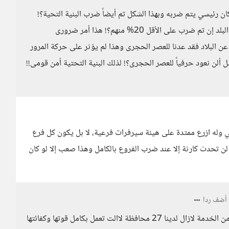
ن رئيسي يتم ضربه وبهذا الشكل تم أيضاً ضرب البنية التحية؟!
كيف نصنع بنية تحتية لايمكن معرفة الرئيسي منها ولاتتأثر البلد إن تم ضرب على الأقل 20% منهم؟! هذا أمر ضرورى
ت عن البلاد فقد عدنا للعصر الحجرى وهذا لم يؤثر على حركة المرور
 ألن نعود حرفياً للعصر الحجرى؟! لذلك البنية التحتية أمن قومى!!
ي وله ازرع ممتدة على هيئة سيرفرات فرعية، لا بل يكون كل فرع
لن تحدث كارثة إلا عند ضرب الفروع بالكامل وهذا صعب إلا لو كان
أضف ردا
نعم مظبوط هذا الكلام فلو أن محافظة بالكامل خرجت من الخدمة لازال لدينا 27 محافظة لاالت تعمل بكامل قوتها وكفائتها