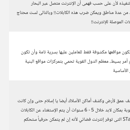
نفيذه لأن على حسب فهمى أن الإنترنت متصل عبر البحار
د من عدة مناطق ويمكن ضرب هذه الكابلات!! وبالتالى لست محتاج
كون مواقعها مكشوفة فقط للعاملين عليها بسرية تامة وأن تكون
مر بسيط، معظم الدول القوية تحمي بتمركزات مواقع البنية
الأساسية
 كشف عمق لأرض وكشف أماكن الأسلاك أيضا يا إسلام حتى وإن كانت
على عمق أليس كذلك؟! ففكرة الأسلاك هذه من الصعوبة بمكان لابد خلال 5 - 6 سنوات أن يتم الإستغناء عن الكابلات
بالكامل وأظن أنه لابد وأن يكون هناك بديل ل STarlink التى توفر إنترنت فضائي لأنه إن لم يتمكن حرفياً ستحكم