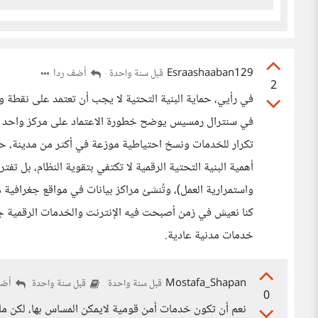
Esraashaaban129
أضف ردا
قبل سنة واحدة
2
في رأيي، حماية البنية التحتية لا يجب أن تعتمد على نقطة وا
في سنترال رمسيس يوضح خطورة الاعتماد على مركز واحد ل
تكرار للخدمات ونسخ احتياطية موزعة في أكثر من مدينة، حت
أهمية البنية التحتية الرقمية لا تكتفي بتقوية النظام، بل ت
واستمرارية العمل)، وتُنشئ مراكز بيانات في مواقع جغرافية
كنا نعيش في زمن أصبحت فيه الإنترنت والخدمات الرقمية جزءً
خدمات مدنية عادية.
Mostafa_Shapan
أضف
قبل سنة واحدة
قبل سنة واحدة
0
نعم أن تكون خدمات أمن قومية لايمكن المساس بها، لكن مارأ