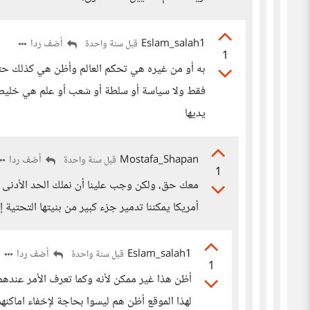
Eslam_salah1
أضف ردا
قبل سنة واحدة
1
به أو من غيره هي تحكم العالم وأظن هي كذلك ح
فقط ولا سياسة أو سلطة أو شعب أو علم هي خليط 
يديها
Mostafa_Shapan
أضف ردا
قبل سنة واحدة
1
معك حق، ولكن وجب علينا أن نملك الحد الأدنى 
أمريكا يمكننا تدمير جزء كبير من بنيتها التحتية 
Eslam_salah1
أضف ردا
قبل سنة واحدة
1
أظن هذا غير ممكن لأنه وكما تعرف الأمر عندهم
لهذا الموقع أظن هم ليسوا بحاجة لإخفاء اماكن