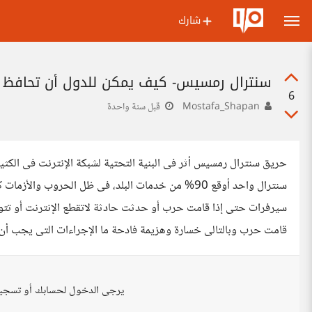
شارك
سنترال رمسيس- كيف يمكن للدول أن تحافظ على
6
Mostafa_Shapan
قبل سنة واحدة
حريق سنترال رمسيس أثر فى البنية التحتية لشبكة الإنترنت فى الك
سنترال واحد أوقع 90% من خدمات البلد، فى ظل الحروب 
سيرفرات حتى إذا قامت حرب أو حدثت حادثة لاتقطع الإنترنت أو تتوق
قامت حرب وبالتالى خسارة وهزيمة فادحة ما الإجراءات التى يجب أن تع
يرجى الدخول لحسابك أو تسجي