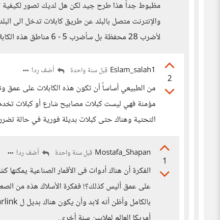
مظبوط جداً هذا طرح جيد لكن هل لديك تصور لكيفية ت
والإنترنت متصل بالبلد عن طريق كابلات تدخل الى البل
لأضرب 28 محفظة بل سأضرب 5 - 6 مناطق هذه الكابلات الموصلة للإنترنت!!
Eslam_salah1
أضف ردا
قبل سنة واحدة
2
من الطبيعي أساساً أن تكون هذه الكابلات على عمق وت
مؤمنة فهي ليست كبلات مصابيح شارع أو كبلات تخدم أ
التحتية وهناك حتى كبلات بديلة فورية في حالة تضرر 
Mostafa_Shapan
أضف ردا
قبل سنة واحدة
1
الفكرة أن هناك أدوات فى الأقمار الصناعية يمكنها
أمريكا العالم لملايين سنة أخرى.