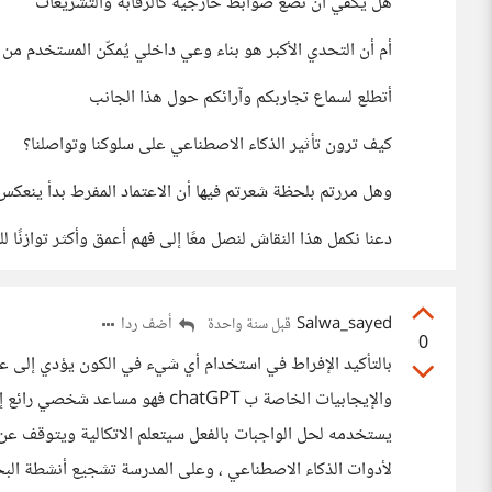
هل يكفي أن نضع ضوابط خارجية كالرقابة والتشريعات
أم أن التحدي الأكبر هو بناء وعي داخلي يُمكّن المستخدم من 
أتطلع لسماع تجاربكم وآرائكم حول هذا الجانب
كيف ترون تأثير الذكاء الاصطناعي على سلوكنا وتواصلنا؟
وهل مررتم بلحظة شعرتم فيها أن الاعتماد المفرط بدأ ينعكس
دعنا نكمل هذا النقاش لنصل معًا إلى فهم أعمق وأكثر توازنًا لل
Salwa_sayed
أضف ردا
قبل سنة واحدة
0
بالتأكيد الإفراط في استخدام أي شيء في الكون يؤدي إلى عكس
والإيجابيات الخاصة ب chatGPT فهو
يستخدمه لحل الواجبات بالفعل سيتعلم الاتكالية ويتوقف عن ا
لأدوات الذكاء الاصطناعي ، وعلى المدرسة تشجيع أنشطة البح