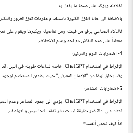
اغلاطه ويؤكد على صحة ما يفعل به
بالاضافة الى حالة الغزل الكبيرة باستخدام مفردات تعزز الغرور والتك
فالذكاء الصناعي يرفع من قيمته ومن تفاصيله ويكبرها ويقوم على تمج
معتاداً على عدم النقاش مع احد وعدم الاختلاف.
4- اضطرابات النوم والتركيز:
الإفراط في استخدام ChatGPT، خاصة لساعات طويل
وقد يخلق نوعًا من "الإدمان المعرفي" حيث يطمئن المستخدم لوجود إج
5-اضطرابات المشاعر:
الإفراط في استخدام ChatGPT، يؤدي الى جمود ال
اعتاد على اداة غير حقيقة ليست بشر تفقد الاحاسيس والعواطف.
اذاً كيف نحمي أنفسنا؟