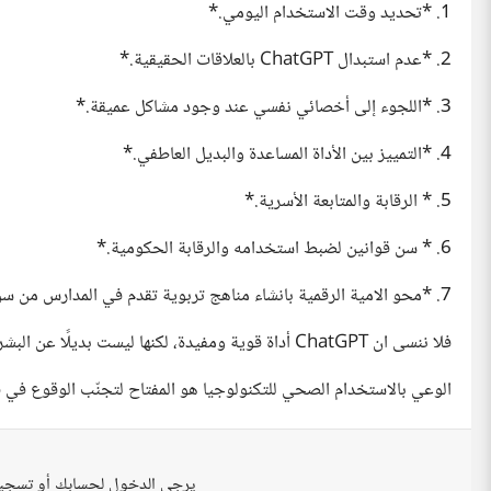
1. *تحديد وقت الاستخدام اليومي.*
2. *عدم استبدال ChatGPT بالعلاقات الحقيقية.*
3. *اللجوء إلى أخصائي نفسي عند وجود مشاكل عميقة.*
4. *التمييز بين الأداة المساعدة والبديل العاطفي.*
5. * الرقابة والمتابعة الأسرية.*
6. * سن قوانين لضبط استخدامه والرقابة الحكومية.*
7. *محو الامية الرقمية بانشاء مناهج تربوية تقدم في المدارس من سن الطفولة.
فلا ننسى ان ChatGPT أداة قوية ومفيدة، لكنها ليست بديلًا عن البشر والعلاج المهني.
الوعي بالاستخدام الصحي للتكنولوجيا هو المفتاح لتجنّب الوقوع في فخ
يرجى الدخول لحسابك أو تسجي