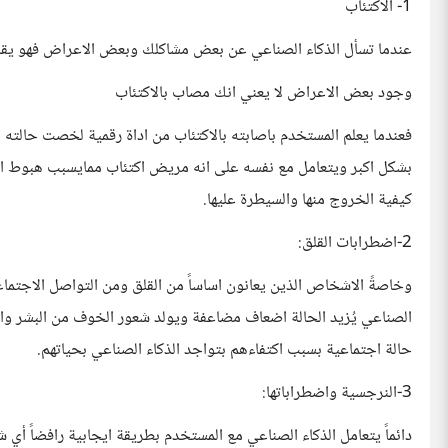
1- الاكتئاب
عندما تسأل الذكاء الصناعي عن بعض مشاكلك وبعض الاعراض فهو ي
وجود بعض الاعراض لا يعني انك مصاب بالاكتئاب
فعندما يعلم المستخدم باصابته بالاكتئاب من اداة رقمية لخصت حالته
بشكل اكبر ويتعامل مع نفسه على انه مريض اكتئاب ممايسبب هبوط اك
كيفية الخروج منها والسيطرة عليها.
2-اضطرابات القلق:
وخاصةً الاشخاص الذين يعانون اساساً من القلق ومن التواصل الاجت
الصناعي يُزيد الحالة اضعاف مضاعفة ويولد شعور الخوف من البشر و
حالة اجتماعية بسبب اكتفاءهم بتواجد الذكاء الصناعي بحياتهم.
3-النرجسية واضطراباتها:
دائماً يتعامل الذكاء الصناعي مع المستخدم بطريقة ايجابية رافضاً أي