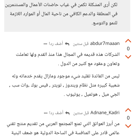
لكن أرى المشكلة تكمن في غياب حاضنات الأعمال والمستثمرين
في المنطقة والدعم الكافي من ناحية المال أو الموارد اللازمة
للنمو والتوسع.
abdur7maaan
أضف ردا
قبل سنتين
0
الشركات هذه قديمه في المجال هذا منذ القدم ولها تعاملت
وتعاون وعقود مع كثير من الدول .
ليس من الفائدة تقليد شيء موجود ومازال يقدم خدماته وله
شعبية كبيره مثل نظام ويندوز , تويتر , فيس بوك ,وات سب ,
الجي ميل , هوتميل , يوتيوب .
Adnane_Kadri
أضف ردا
قبل سنتين
0
من أبرز العوائق التي تمنع المجتمع العربي من تقديم منتج تقني
عالمي قادر على المنافسة في الساحة الدولية هو ضعف البنية