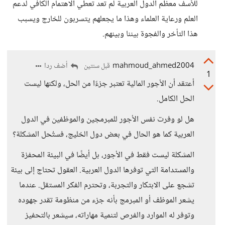
للأسف معظم الدول العربية لم تعد تعطي الاهتمام الكافي لدعم
العلم ورعاية العلماء وهذا ما يجعلهم يتسربون للخارج ويسبب
هذا التأخر والفجوة بيننا وبينهم.
mahmoud_ahmed2004
أضف ردا
قبل سنتين
1
أعتقد أن الأجور المالية تعتبر جزءًا من الحل، ولكنها ليست
الحل الكامل.
هل لو وفرت نفس الأجور للمبرمجين والموظفين في الدول
العربية كما هو الحال في بعض دول الخليج، فستُحل المشكلة؟
المشكلة ليست فقط في الأجور، بل أيضًا في البيئة المحفزة
والمستدامة التي توفرها الدول العربية. العقول تحتاج إلى بيئة
تشجع على الابتكار والتجربة، وتحترم الفكر المستقل. عندما
يشعر الموظف أو المبرمج بأنه جزء من منظومة تقدر جهوده
وتوفر له الموارد والفرص لتنمية مهاراته، سيشعر بالتحفيز