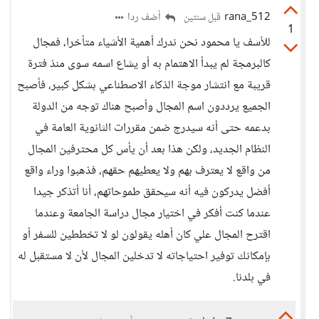
rana_512
أضف ردا
قبل سنتين
1
للأسف يا محمود نحن ندرك أهمية الأشياء متأخرا، فمجال
كالبرمجة لم يبدأ الاهتمام به أو يشاع اسمه سوى منذ فترة
قريبة مع انتشار موجة الذكاء الاصطناعي بشكل كبير، فأصبح
الجميع يرددون اسم المجال وأصبح هناك توجه من الدولة
بدعمه حتى أنه سيدرج ضمن مقررات الثانوية العامة في
النظام الجديد، ولكن هذا بعد أن يأس كل محترفين المجال
من واقع لا يعترف بهم ولا يعطيهم حقهم، فذهبوا وراء واقع
أفضل يدركون فيه أنه سيحقق طموحاتهم، أنا أتذكر جيدا
عندما كنت أفكر في اختيار مجال دراسة الجامعة وعندما
اقترح المجال علي كان أهله يقولون لو لا تخططين للسفر أو
بإمكانك توفير احتياجاته لا تدخلين المجال لأن لا مستقبل له
في بلدنا.