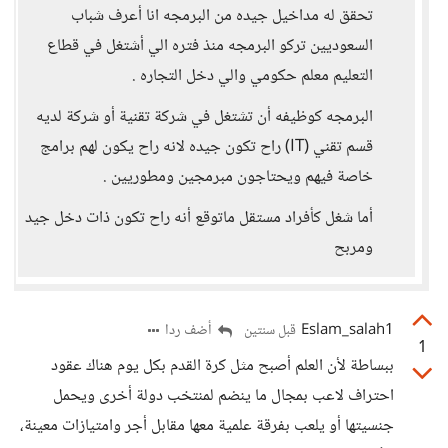
تحقق له مداخيل جيده من البرمجه انا أعرف شباب
السعوديين تركو البرمجه منذ فتره الي أشتغل في قطاع
التعليم معلم حكومي والي دخل التجاره .
البرمجه كوظيفه أن تشتغل في شركة تقنية أو شركة لديه
قسم تقني (IT) راح تكون جيده لانه راح يكون لهم برامج
خاصة فيهم ويحتاجون مبرمجين ومطوريين .
أما شغل كأفراد مستقل ماتوقع أنه راح تكون ذات دخل جيد
ومربح
Eslam_salah1
أضف ردا
قبل سنتين
1
ببساطة لأن العلم أصبح مثل كرة القدم بكل يوم هناك عقود
احتراف لاعب بمجال ما ينضم لمنتخب دولة أخرى ويحمل
جنسيتها أو يلعب بفرقة علمية معها مقابل أجر وامتيازات معينة،