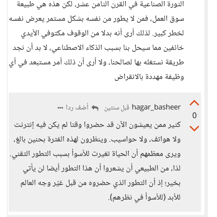
الثورة الصناعية في القرن الثامن عشر، لكن هذه هي طبيعة
سوق العمل، فمن لا يطور من نفسه بشكل مستمر يعرض نفسه
لخطر كبير. لذلك أرى أنه بدلا من الوقوف مكتوفي الأيدي
خائفين مما سيحل بنا بسبب الذكاء الاصطناعي، لا بد أن نجد
طريقة نستغله بها لصالحنا، ولا أرى أن ذلك أمر مستبعد في أي
وظيفة مهددة بالانقراض
hagar_basheer
أضف ردا
قبل سنتين
0
كثير ممن يعيشون الآن قد حضروا وقتا لم يكن فيه إنترنت
ولا هواتف، ولا حواسيب. وينظرون لهذه الفترة بحنين بالغ،
ويرى معظمهم أن الحياة تغيرت للأسوأ بسبب التطور التقني.
لذا، من الطبيعي أن يشعروا أن هذا التطور أيضا لن يأتي
بخير؛ إذ أن التطور الذي حضروه من قبل غيّر وجه العالم
للأبد (للأسوأ في نظرهم).