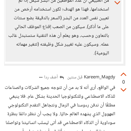
من الطبيعي أن عدد الموظفين من البشر سيقل إذا تم
استخدامها، فهذا هو الهدف؛ لكون استخدامه أرخص من
تعيين نفس العدد من البشر (السعر بالدقيقة بضع سنتات
على ما أذكر). سيكون من الصعب إقناع الموظف الحالي
بالتعاون وحسب، وهو يعلم أن هذه التقنية ستستبدل غالب
عمله. وسيكون عليه تغيير شكل وظيفته (تتغير مهماته
اليومية).
Kareem_Magdy
أضف ردا
قبل سنتين
0
في الواقع، أرى أنه لا بد من أن تتوجه جميع الشركات والصناعات
للذكاء الاصطناعي وللتكنولوجيا الحديثة بشكل عام. فلا ينبغي
مطلقًا أن ندفن رءوسنا في الرمال ونتجاهل التقدم التكنولوجي
المهوول الذي يشهده العالم حاليًا. ولا يجب أن ننظر دائمًا بنظرة
سوداوية أن الذكاء الاصطناعي قد أتى ليسلب انسانيتنا وتواصلنا