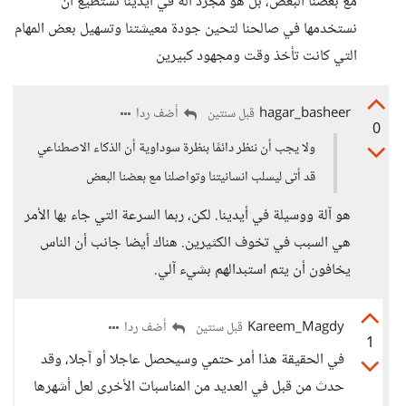
مع بعضنا البعض، بل هو مجرد آلة في أيدينا نستطيع أن
نستخدمها في صالحنا لتحين جودة معيشتنا وتسهيل بعض المهام
التي كانت تأخذ وقت ومجهود كبيرين
hagar_basheer
أضف ردا
قبل سنتين
0
ولا يجب أن ننظر دائمًا بنظرة سوداوية أن الذكاء الاصطناعي
قد أتى ليسلب انسانيتنا وتواصلنا مع بعضنا البعض
هو آلة ووسيلة في أيدينا. لكن، ربما السرعة التي جاء بها الأمر
هي السبب في تخوف الكثيرين. هناك أيضا جانب أن الناس
يخافون أن يتم استبدالهم بشيء آلي.
Kareem_Magdy
أضف ردا
قبل سنتين
1
في الحقيقة هذا أمر حتمي وسيحصل عاجلا أو آجلا، وقد
حدث من قبل في العديد من المناسبات الأخرى لعل أشهرها