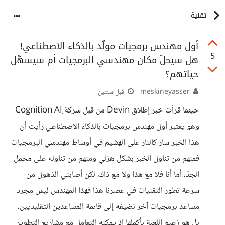
تقنية
أول مهندس برمجيات مولّد بالذكاء الاصطناعي!
5
هل سيحلّ مكان مهندسي البرمجيات أم سيسهّل
حياتهم؟
meskineyasser
قبل سنتين
حينما قرأت خبر إطلاق Devin من قبل شركة ِCognition AI
وهو يعتبر أول مهندس برمجيات بالذكاء الاصطناعي رأيت أن
هذا الخبر سار كالنار على الهشيم في أوساط مهندسي البرمجيات
فمنهم من تناول الخبر بشكل هزلي ومنهم من تناوله على محمل
الجدّ، أما أنا فلا مع هذا ولا مع ذاك، لكن أصابني الذهول من
سرعة تطور التقنيات في عصرنا هذا فهذا المهندس ليس مجرد
مساعد برمجيات آخر نضيفه إلى قائمة المساعدين التقليديين،
بل هو زعيم اللعبة بأكملها إذ يمكنه التعامل مع مشاريع التطوير