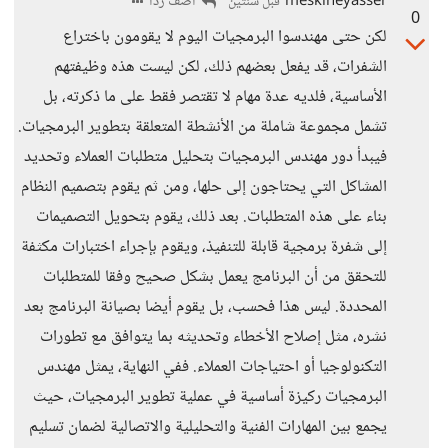
meskineyasser
أضف ردا
قبل سنتين
0
لكن حتى مهندسوا البرمجيات اليوم لا يقومون باختراع
الشفرات، قد يفعل بعضهم ذلك، لكن ليست هذه وظيفتهم
الأساسية، فلديه عدة مهام لا تقتصر فقط على ما ذكرته، بل
تشمل مجموعة شاملة من الأنشطة المتعلقة بتطوير البرمجيات.
فيبدأ دور مهندس البرمجيات بتحليل متطلبات العملاء وتحديد
المشاكل التي يحتاجون إلى حلها، ومن ثم يقوم بتصميم النظام
بناء على هذه المتطلبات. بعد ذلك، يقوم بتحويل التصميمات
إلى شفرة برمجية قابلة للتنفيذ، ويقوم بإجراء اختبارات مكثفة
للتحقق من أن البرنامج يعمل بشكل صحيح وفقا للمتطلبات
المحددة. ليس هذا فحسب، بل يقوم أيضا بصيانة البرنامج بعد
نشره، مثل إصلاح الأخطاء وتحديثه بما يتوافق مع تطورات
التكنولوجيا أو احتياجات العملاء. ففي النهاية، يمثل مهندس
البرمجيات ركيزة أساسية في عملية تطوير البرمجيات، حيث
يجمع بين المهارات الفنية والتحليلية والاتصالية لضمان تسليم