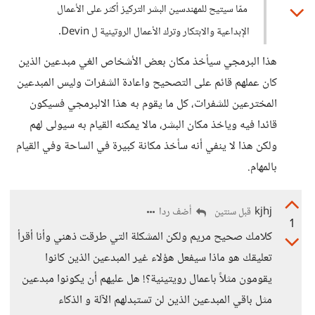
ممّا سيتيح للمهندسين البشر التركيز أكثر على الأعمال
الإبداعية والابتكار وترك الأعمال الروتينية ل Devin.
هذا البرمجي سيأخذ مكان بعض الأشخاص الغي مبدعين الذين
كان عملهم قائم على التصحيح واعادة الشفرات وليس المبدعين
المخترعين للشفرات، كل ما يقوم به هذا الالبرمجي فسيكون
قائدا فيه وياخذ مكان البشر، مالا يمكنه القيام به سيولى لهم
ولكن هذا لا ينفي أنه سأخذ مكانة كبيرة في الساحة وفي القيام
بالمهام.
kjhj
أضف ردا
قبل سنتين
1
كلامك صحيح مريم ولكن المشكلة التي طرقت ذهني وأنا أقرأ
تعليقك هو ماذا سيفعل هؤلاء غير المبدعين الذين كانوا
يقومون مثلاً باعمال رويتينية؟! هل عليهم أن يكونوا مبدعين
مثل باقي المبدعين الذين لن تستبدلهم الآلة و الذكاء