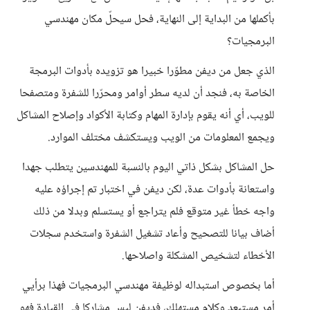
بأكملها من البداية إلى النهاية، فحل سيحلّ مكان مهندسي
البرمجيات؟
الذي جعل من ديفن مطوّرا خبيرا هو تزويده بأدوات البرمجة
الخاصة به، فنجد أن لديه سطر أوامر ومحرّرا للشفرة ومتصفحا
للويب، أي أنه يقوم بإدارة المهام وكتابة الأكواد وإصلاح المشاكل
ويجمع المعلومات من الويب ويستكشف مختلف الموارد.
حل المشاكل بشكل ذاتي اليوم بالنسبة للمهندسين يتطلب جهدا
واستعانة بأدوات عدة، لكن ديفن في اختبار تم إجراؤه عليه
واجه خطأ غير متوقع فلم يتراجع أو يستسلم وبدلا من ذلك
أضاف بيانا للتصحيح وأعاد تشغيل الشفرة واستخدم سجلات
الأخطاء لتشخيص المشكلة واصلاحها.
أما بخصوص استبداله لوظيفة مهندسي البرمجيات فهذا برأيي
أمر مستبعد وكلام مستهلك، فديفن ليس مشاركا في القيادة فهو