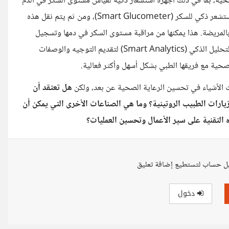
حية، بما في ذلك أجهزة استشعار ذكية لقياس مستوى السكر في الدم
(Smart Sensors)، حيث يتم تجميع البيانات بدقة تامة من خلال مستشعر ذكي للسكر (Smart Glucometer)، ومن ثم يتم نقل هذه
بالمريضة. هذا يمكنها من مراقبة مستوى السكر في دمها وتسجيل
القراءات بسهولة. وتصل هذه البيانات أيضا إلى طبيبها، الذي يستخدم التحليل الذكي (Smart Analytics) لتقديم التوجيه والوصفات
لصحية مع فريقها الطبي بشكل أسهل وأكثر فعالية.
ترنت الأشياء في تحسين الرعاية الصحية عن بعد، ولكن
هل تعتقد أن
 لزيارات الطبيب الروتينية؟ وما هي الصناعات الأخرى التي يمكن أن
 التقنية على سير الأعمال وتحسين العمليات؟
ل حساب لتستطيع إضافة تعليق
دخول