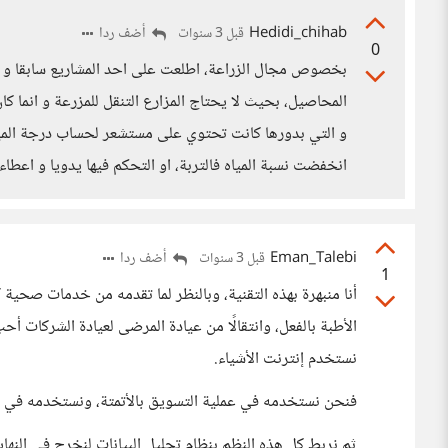
Hedidi_chihab
أضف ردا
قبل 3 سنوات
0
بخصوص مجال الزراعة، اطلعت على احد المشاريع سابقا و ا
المحاصيل، بحيث لا يحتاج المزارع التنقل للمزرعة و انما ك
و التي بدورها كانت تحتوي على مستشعر لحساب درجة المياه ف
انخفضت نسبة المياه فالتربة، او التحكم فيها يدويا و اعطا
Eman_Talebi
أضف ردا
قبل 3 سنوات
1
أنا منبهرة بهذه التقنية، وبالنظر لما تقدمه من خدمات صحية
الأطبة بالفعل، وانتقالًا من عيادة المرضى لعيادة الشركات أحب
نستخدم إنترنت الأشياء.
فنحن نستخدمه في عملية التسويق بالأتمتة، ونستخدمه في نظ
ثم نربط كل هذه النظم بنظام تحليل البيانات لنخرج في النه