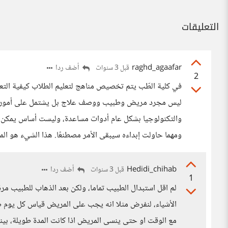
التعليقات
raghd_agaafar
أضف ردا
قبل 3 سنوات
2
في كلية الطّب يتم تخصيص مناهج لتعليم الطلاب كيفية التع
ليس مجرد مريض وطبيب ووصف علاج بل يشتمل على أمور أخر
والتكنولوجيا بشكل عام أدوات مساعدة، وليست أساس يمكن الر
ومهما حاولت إبداءه سيبقى الأمر مصطنعًا. هذا الشيء هو الم
Hedidi_chihab
أضف ردا
قبل 3 سنوات
1
لم اقل استبدال الطبيب تماما، ولكن بعد الذهاب للطبيب مر
الأشياء، لنفرض مثلا انه يجب على المريض قياس كل يوم ضغ
مع الوقت او حتى ينسى المريض اذا كانت المدة طويلة، بينما