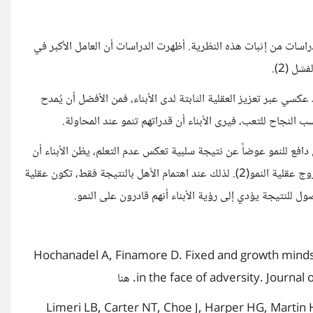
لدراسات من إثبات هذه النظرية. أظهرت الدراسات أن العامل الأكبر في
ل (2).
د عكسي عبر تعزيز العقلية الثابتة لدى الأبناء، فمن الأفضل أن يُمدح
النجاح للتعب، فيرى الأبناء أن قدراتهم تنمو عند المحاولة.
دافع للنمو عوضاً عن نتيجة سلبية تعكس عدم التعلم، يظن الأبناء أن
الفشل ليس النهاية، بل وسيلة للتعلم من الأخطاء ودافع للتحسن؛ مما يروج عقلية النمو(2). لذلك عند اهتمام الأهل بالنتيجة فقط، تكون عقلية
صول للنتيجة يؤدي إلى رؤية الأبناء أنهم قادرون على النمو.
1. Hochanadel A, Finamore D. Fixed and growth minds
in the face of adversity. Jour. هنا
2. Limeri LB, Carter NT, Choe J, Harper HG, Marti