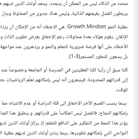
محدد من الذكاء ليس من الممكن أن يتجدد. يبتعد أولئك الذين لديهم هذ
يربطون الفشل بقيمتهم الذاتية، وليس هناك جدوى من المحاولة وبذل ا
عقلية النمو Growth Mindset: هي الاعتقاد أنه م
الإتقان. يقوم هؤلاء بعدة محاولات رغم الإخفاق بغرض تطوير الذات ويت
الأخطاء على أنها فرصة ضرورية للتعلم والنمو و يزدهرون عند مواجهة ال
بل يسعون للتطور المستمر(3-1).
كلنا سبق أن رأينا كلتا العقليتين في المدرسة أو الجامعة وخصوصاً ع
إلى قدراتهم المحدودة، فيشعرون أنه ليس بإمكانهم تعلّم الرياضيات حتى
للوقت.
بينما ينسب القسم الآخر الإخفاق إلى قلة الدراسة أو عدم الانتباه؛ مما
بإمكانهم النجاح، فالفشل ليس انعكاساً على قدراتهم. و ينطبق هذا الم
يؤثر هذا النمط من التفكير على الدافع للتعلم؛ إذ يركز أولئك الذين لد
النواحي التي بإمكانهم تطويرها، بينما يثابر أولئك الذين لديهم عقلية الن