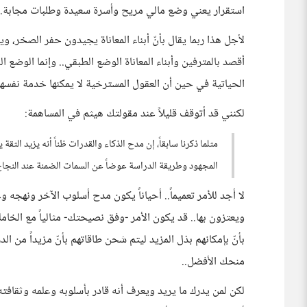
استقرار يعني وضع مالي مريح وأسرة سعيدة وطلبات مجابة.. د
لأجل هذا ربما يقال بأنّ أبناء المعاناة يجيدون حفر الصخر، ويم
أقصد بالمترفين وأبناء المعاناة الوضع الطبقي.. وإنما الوضع
الحياتية في حين أن العقول المسترخية لا يمكنها خدمة نفسها
لكنني قد أتوقف قليلاً عند مقولتك هيثم في المساهمة:
مثلما ذكرنا سابقاً، إن مدح الذكاء والقدرات ظناً أنه يزيد الثقة
المجهود وطريقة الدراسة عوضاً عن السمات الضمنة عند النجاح ك
لا أجد للأمر تعميماً.. أحياناً يكون مدح أسلوب الآخر ونهجه و
ويعتزون بها.. قد يكون الأمر -وفق نصيحتك- مثالياً مع الخامل
بأنّ بإمكانهم بذل المزيد ليتم شحن طاقاتهم بأنّ مزيداً من الد
منحك الأفضل..
لكن لمن يدرك ما يريد ويعرف أنه قادر بأسلوبه وعلمه وثقافت