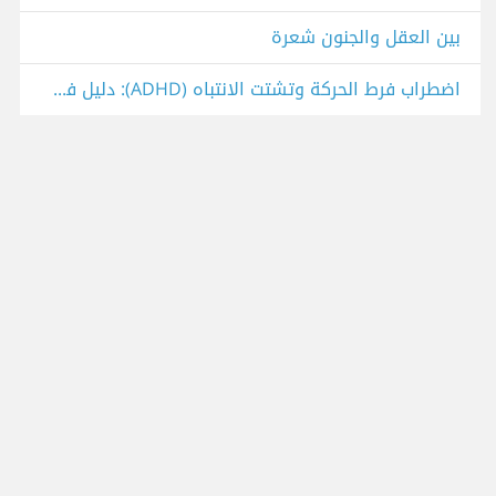
بين العقل والجنون شعرة
اضطراب فرط الحركة وتشتت الانتباه (ADHD): دليل فهم العقل المختلف