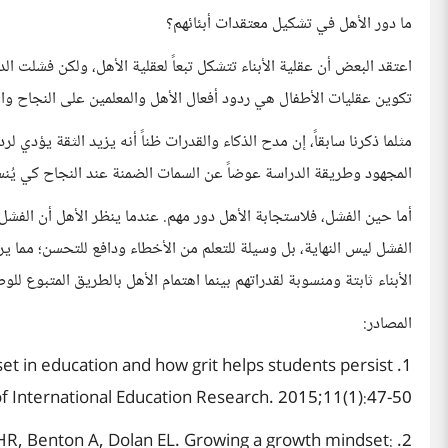
ما دور الأهل في تشكيل معتقدات أبئائهم؟
اعتقد البعض أن عقلية الأبناء تتشكل تبعاً لعقلية الأهل، ولكن فشلت ا
تكوين عقليات الأطفال هي ردود أفعال الأهل والمعلمين على النجاح والفش
مثلما ذكرنا سابقاً، إن مدح الذكاء والقدرات ظناً أنه يزيد الثقة يؤدي لر
المجهود وطريقة الدراسة عوضاً عن السمات الضمنة عند النجاح كي يُنسب 
أما حين الفشل، فلاستجابة الأهل دور مهم. عندما ينظر الأهل أن الفشل 
الأبناء ثابتة ومنسوبة لقدراتهم بينما اهتمام الأهل بالطريق المتبوع للو
المصادر:
et in education and how grit helps students persist
nal of International Education Research. 2015;11(1):47-50
n HR, Benton A, Dolan EL. Growing a growth mindset: