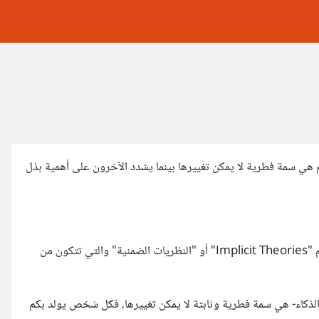
م هي سمة فطرية لا يمكن تغييرها بينما يشدد الآخرون على أهمية بذل
قامت الباحثة Carol Dweck بدراسة هذه الظاهرة وأطلقت عليها اسم "Implicit Theories" أو "النظريات الضمنية" والتي تتكون من
ن القدرات- وخصوصاً الذكاء- هي سمة فطرية وثابتة لا يمكن تغييرها، فكل شخص يولد بكم