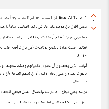
Enas_Al_Taher_1
أضف ردا
قبل 5 سنوات
قبل 5 سنوات
1
دعني أقول بأنّ موضوعك جاء في وقته المناسب تماماً يا هيثم
تستفزني عبارة (هذا جلّ ما أستطيعه) لدى مَن أطلب منه أن ي
لطالما أحببتُ عبارة نابليون بونابيرت (من قال لا أقدر، قلت
جرّب).
أولئك الذين يعتقدون أن حدود إمكانياتهم وصلت منتهاها، وب
بأنهم لا يقدرون على إنجاز الأكثر، أو أنّ لديهم القناعة بأنّ 
بالنتيجة..
دراسة يعني نجاح.. أما دراسة واحتمال الفشل فيعني الابتعاد 
عمل يعني مكافأة مالية.. أما عمل دون مكافأة فيعني عدم العم