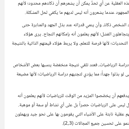
ه العقلية عن أي تحدٍّ يمكن أن يشعرهم أن ذكاءَهم محدود؛ لأنهم
لمجهود عندما يشعرون أنه ليس لديهم ما يكفي لحل المشكلة.
ن الإمكان أن يزداد الشخص ذكاءً، وأن ينمي قدراته عند بذل الجهد والمثابرة حتى
جاهلون الفشل؛ لأنهم يعلمون أنه بإمكانهم النجاح. يرى هؤلاء
تحديات؛ لأنها فرصة للتعلم، ولا يربط هؤلاء قيمتهم الذاتية بالنتيجة
ند دراسة الرياضيات، فعند تلقي نتيجة منخفضة ينسبها بعض الأشخاص
 لو بذلوا جهداً؛ مما يؤدي لتجنبهم دراسة الرياضيات؛ لأنها مضيعة
 يدفعهم أن يخصّصوا المزيد من الوقت للرياضيات لأنهم يعلمون أنه
ثال ليس على الرياضيات حصراً بل على أي نشاط أو سمة أو موهبة.
يهم عقلية ثابتة على الأشياء التي يقومون بها على نحو جيد ويهملون
مو على تحسين جميع المجالات (2,3).