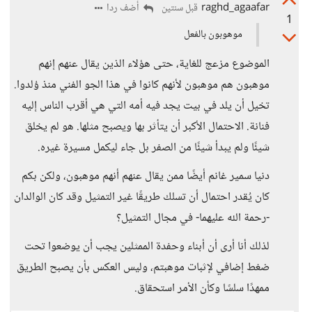
raghd_agaafar
أضف ردا
قبل سنتين
1
موهوبون بالفعل
الموضوع مزعج للغاية، حتى هؤلاء الذين يقال عنهم إنهم
موهبون هم موهبون لأنهم كانوا في هذا الجو الفني منذ وُلدوا.
تخيل أن يلد في بيت يجد فيه أمه التي هي أقرب الناس إليه
فنانة. الاحتمال الأكبر أن يتأثر بها ويصبح مثلها. هو لم يخلق
شيئًا ولم يبدأ شيئًا من الصفر بل جاء ليكمل مسيرة غيره.
دنيا سمير غانم أيضًا ممن يقال عنهم أنهم موهبون، ولكن بكم
كان يُقدر احتمال أن تسلك طريقًا غير التمثيل وقد كان الوالدان
-رحمة الله عليهما- في مجال التمثيل؟
لذلك أنا أرى أن أبناء وحفدة الممثلين يجب أن يوضعوا تحت
ضغط إضافي لإثبات موهبتم، وليس العكس بأن يصبح الطريق
ممهدًا سلسًا وكأن الأمر استحقاق.