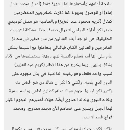
سانحة أمامهم وأستغلوها إما للشهرة فقط (أمثال محمد عادل
إمام) أو للوصول بسهولة كما ذكرت للمخرجين المخضرمين
كمثال (كريم محمود عبد العزيز) وبالمناسبة هو ممثل كوميدي
جيد، لكن أداؤه الدرامي لا يزال ضعيف جدًا. مشكلة التوريث
الحقيقية، هي تواجد أبناء الفنانين من سن صغير في محافل
المخرجين والفنانين الكبار، فبالتالي يتعاملوا مع السينما بشكل
عام على أنها أمر مُسلم بالنسبة لهم، ومهنة سيتسلموها من الآباء
بشكل بديهي، ربما يخرج من هذا الإطار (كريم عبد العزيز)
لسبب واحد فقط، وهو رغبته الداخلية في بذل مجهود على
الدور الذي يلعبه، ولكني لا انكر أن هناك من هم أفضل منه
بكثير لكن ليسوا نجوم شباك مثله، كطارق لطفي وباسم سمرة
وخالد النبوي وخالد الصاوي أيضًا، هؤلاء أعتبرهم النجوم الكبار
لهذا الجيل ويسير على خطاهم الآن محمد ممدوح، ومحمد
فراج فقط لا غير.
ولكن لأكون حيادية معك، ليس كل توريث فني سيئ وكمثال