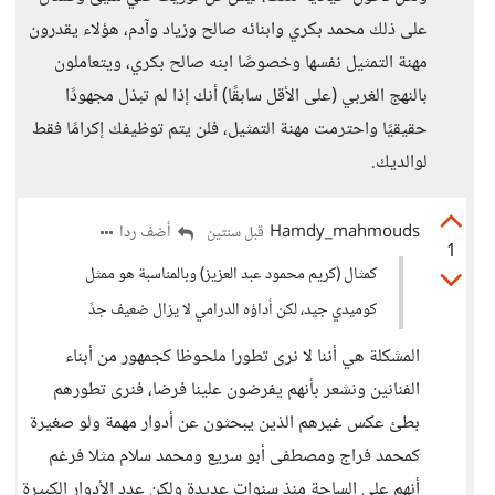
على ذلك محمد بكري وابنائه صالح وزياد وآدم، هؤلاء يقدرون
مهنة التمثيل نفسها وخصوصًا ابنه صالح بكري، ويتعاملون
بالنهج الغربي (على الأقل سابقًا) أنك إذا لم تبذل مجهودًا
حقيقيًا واحترمت مهنة التمثيل، فلن يتم توظيفك إكرامًا فقط
لوالديك.
Hamdy_mahmouds
أضف ردا
قبل سنتين
1
كمثال (كريم محمود عبد العزيز) وبالمناسبة هو ممثل
كوميدي جيد، لكن أداؤه الدرامي لا يزال ضعيف جدً
المشكلة هي أننا لا نرى تطورا ملحوظا كجمهور من أبناء
الفنانين ونشعر بأنهم يفرضون علينا فرضا، فنرى تطورهم
بطئ عكس غيرهم الذين يبحثون عن أدوار مهمة ولو صغيرة
كمحمد فراج ومصطفى أبو سريع ومحمد سلام مثلا فرغم
أنهم على الساحة منذ سنوات عديدة ولكن عدد الأدوار الكبيرة