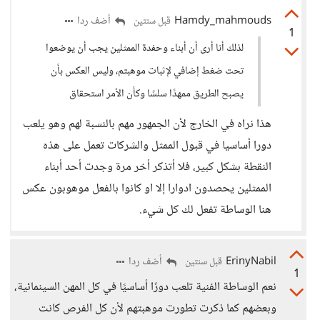
Hamdy_mahmouds
أضف ردا
قبل سنتين
1
لذلك أنا أرى أن أبناء وحفدة الممثلين يجب أن يوضعوا
تحت ضغط إضافي لإثبات موهبتم، وليس العكس بأن
يصبح الطريق ممهدًا سلسًا وكأن الأمر استحقاق
هذا نراه في الخارج لأن الجمهور مهم بالنسبة لهم وهو يلعب
دورا أساسيا في قبول الممثل والشركات تعمل على هذه
النقطة بشكل كبير، فلا أتذكر أخر مرة وجدت أحد أبناء
الممثلين يحصدون ادوارا إلا او كانوا بالفعل موهوبون عكس
هنا الوساطة تفعل لك كل شيء.
ErinyNabil
أضف ردا
قبل سنتين
1
نعم الوساطة الفنية تلعب دورًا أساسيًا في كل المهن السينمائية،
وبعضهم كما ذكرت تطورت موهبتهم لأن كل الفرص كانت