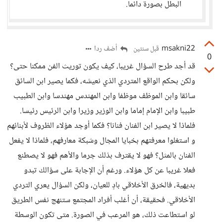
البطل بصورة دائما.
msakni22
أضف ردا
قبل سنتين
0
قد أجد طرح السؤال غريبا، كيف يكون توريث الفن ممكنا حتى؟
ولكن بحكم الواقع المتردي الذي نعيشه، فكما يصير ابن السائق
سائقا وابن الموظف موظفا وابن المهندس مهندسا وابن الطبيب
طبيبا وابن الإمام إماما وابن الوزير وزيرا وابن الرئيس رئيسا.
فلماذا لا يصير ابن الفنان فنانا؟ فكما أوجد هؤلاء الظروف لأبنائهم
و استغلوا معرفتهم بخبايا المجال وشبكة معارفهم، فلماذا لا يفعل
الفنان بالمثل؟ فهو لا يقترف بذلك جرما والأهم فهو لا يصطنع
فعلا غريبا عن كل هؤلاء. ورغم أن الإجابة على سؤالك تبدو
بديهية، فالخرق الأخلاقي بادٍ للعيان، ولكن السؤال يعري التردي
الأخلاقي. فحقيقة، أن أغلب أفراد المجتمع ستنهج نفس الطريق
لو استطاعت ذلك، هو المرعب في الصورة. متى تكون الوسطة