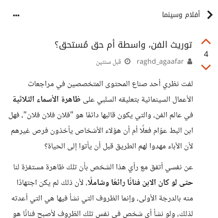
أفلام وسينما
توريث الفن، واسطة أم حق مُستحق؟
4
raghd_agaafar
قبل سنتين
لفت نظري أحد صناع المحتوى المتخصصين في مراجعات
الأعمال السينمائية بتعليقه السلبي على
ظاهرة الأسماء الثلاثية
في عالم الفن، والتي يكون قالبها دائمًا هو "فلان فلان فلان"، فهل
ابن البط عوّام فعلًا أم أن هؤلاء الأشخاص يأخذون فرص غيرهم
لأن الآباء مهدوا لهم الطريق قبل أن يأتوا إلى الحياة؟
عن نفسي أتفق مع رأي هذا الشخص بأن تلك ظاهرة مستفزة لنا
حتى لو كان الابن فنانًا رائعًا وشاملًا
، لأن ذلك لم يكن اجتهادًا
منه بالدرجة الأولى، وإنما الظروف التي نشأ فيها هي التي أعدته
لذلك، ولو نشأ أي شخص في نفس تلك الظروف لأصبح فنانًا هو