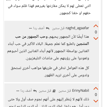
التي تعطى لهم لا يمكن مقارنتها بغيرهم فهذا ظلم سواء في
حقهم او حقنا كجمهور.
raghd_agaafar
أضف ردا
قبل سنتين
0
هذا أيضًا لأن الجمهور يحبهم،
وحب الجمهور من حب
المنتجين
بالطبع كما نعلم جميعًا. البلاء الأكبر في حب أبناء
الفنانين بواسطة الجمهور لأنهم أبناء الفنانين الذين أحبوهم
وتعودوا على رؤيتهم على شاشات التليفزيون.
كل هذه العوامل تدفن في طريقها مواهب أخرى تستحق
وتدوس على أخرى تريد الظهور.
ErinyNabil
أضف ردا
قبل سنتين
قبل سنتين
0
ذلك لأنهم لا يُنظر إليهم على أنهم نجوم صف أول ولا حتى
دور أول، هم داخل إطار الدور الثاني أو الدور الداعم لنجم