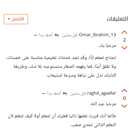
التعليقات
الأفضل
13_Omar_Ibrahim
أضف ردا
قبل سنتين
2
مرحبًا بك.
تحتاج لمعلم إذًا، وقد تجد خدمات تعليمية مناسبة على خمسات،
ولا تقلق أبدًا، فما يفهمه الصغار ستستوعبه بلا شك، وطريقة
كتابتك تدل على نباهة وسرعة استيعاب.
raghd_agaafar
أضف ردا
قبل سنتين
0
مرحبا عبد الله،
طالما أنك قررت تعلمها ذاتيا فعليك أن تتعلم أولا كيف تتعلم لأن
التعلم الذاتي تحدي صعب.