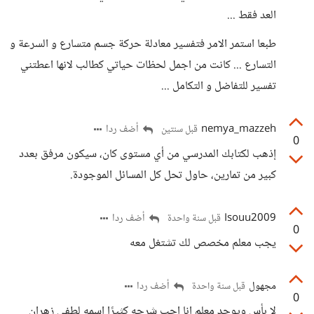
العد فقط ...
طبعا استمر الامر فتفسير معادلة حركة جسم متسارع و السرعة و
التسارع ... كانت من اجمل لحظات حياتي كطالب لانها اعطتني
تفسير للتفاضل و التكامل ...
nemya_mazzeh
أضف ردا
قبل سنتين
0
إذهب لكتابك المدرسي من أي مستوى كان، سيكون مرفق بعدد
كبير من تمارين، حاول تحل كل المسائل الموجودة.
Isouu2009
أضف ردا
قبل سنة واحدة
0
يجب معلم مخصص لك تشتغل معه
مجهول
أضف ردا
قبل سنة واحدة
0
لا بأس ويوجد معلم انا احب شرحه كثيرًا اسمه لطفي زهران