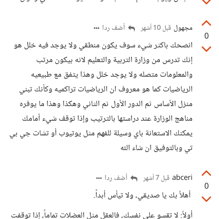
مجهول
أضف ردا
قبل 10 أشهر
0
انصحك باكثر شيء سوف يكون منطقي ولا يوجد فيه خلل هو
إنك تدرس من وزارة التربية والتعليم لانه بيكون مرتب
والمعلومات متصله ولا يوجد خلل وهذا يتفق مع طبيعيه
الرياضيات كما هو معروف ان الرياضيات تراكميه وكأنك تبني
منزل الأساس ثم الدور الأول ثم الثاني وهكذا وهذا ما يوفره
مناهج الوزارة عند دراستها بالترتيب وإذا توقف شيء أمامك
يمكنك الاستعانة باي وسيلة للفهم مثل يوتيوب أو تشات جي بي
تي وبالتوفيق ان شاء الله
abceri
أضف ردا
قبل 7 أشهر
0
أهلاً بك يا صديقي، ولا تيأس أبداً.
أولاً: لا تقسو على نفسك، فالعقل مثل العضلات تماماً، إذا توقفت