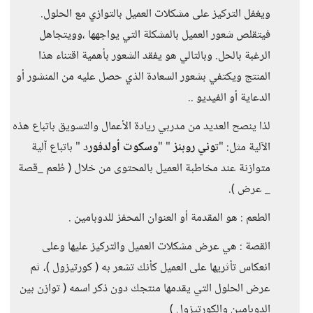
ويغفل التركيز على مشكلات العميل بالتوازي مع الحلول.
فيتقلص شعور العميل بالمشكلة التي يواجهها ،وويتجاهل
الرغبة بالحل. وبالتالي هو يفقد الشعور بأهمية اقتناء هذا
المنتج ويكتفي بشعور السعادة الذي حصل عليه من المنشور أو
الدعاية أو الفيديو ..
لذا ينصح العديد من مدربي ريادة الأعمال والتسويق باتباع هذه
الآلية مثل: "ت
وني روبنز
" "
وسكوت أولدفور
د " باتباع آلية
متوازنة عند مخاطبة العميل بالمحتوى من خلال ( طُعم _قصة
_ عرض ).
الطعم : هو المقدمة أو العنوان المحفز للدوبامين .
القصة : هي عرض مشكلات العميل والتركيز عليها وعلى
انعكاس تأثريها على العميل كأنك تشعر به ( كورتيزول )، ثم
عرض الحلول التي يقدمها منتجك دون ذكر اسمه ( توازن بين
الدوبامين والكورتيزول )