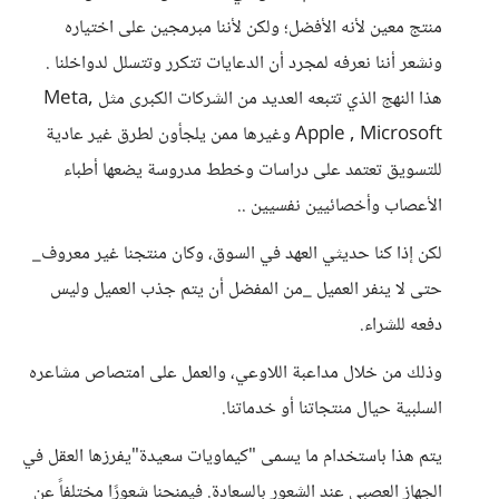
منتج معين لأنه الأفضل؛ ولكن لأننا مبرمجين على اختياره
ونشعر أننا نعرفه لمجرد أن الدعايات تتكرر وتتسلل لدواخلنا .
هذا النهج الذي تتبعه العديد من الشركات الكبرى مثل Meta,
Apple , Microsoft وغيرها ممن يلجأون لطرق غير عادية
للتسويق تعتمد على دراسات وخطط مدروسة يضعها أطباء
الأعصاب وأخصائيين نفسيين ..
لكن إذا كنا حديثي العهد في السوق، وكان منتجنا غير معروف_
حتى لا ينفر العميل _من المفضل أن يتم جذب العميل وليس
دفعه للشراء.
وذلك من خلال مداعبة اللاوعي، والعمل على امتصاص مشاعره
السلبية حيال منتجاتنا أو خدماتنا.
يتم هذا باستخدام ما يسمى "كيماويات سعيدة"يفرزها العقل في
الجهاز العصبي عند الشعور بالسعادة. فيمنحنا شعورًا مختلفاً عن