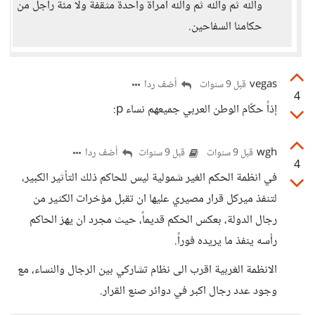
والله ثم والله ثم والله امرأة واحدة مثقفة ولا مئة راجل من
حكامنا السفاحين.
vegas
أضف ردا
قبل 9 سنوات
4
إذاً حكّام الوطن العربي جميعهم نساء p:
wgh
أضف ردا
قبل 9 سنوات
قبل 9 سنوات
4
في انظمة الحكم الغير شمولية ليس للحاكم ذلك التأثير الكبير،
لتنفذ ميركل قرار مصيري عليها ان تقبل مؤخرات الكثير من
رجال الدولة، بعكس الحكم قديماً، حيث مجرد ان يهز الحاكم
رأسه ينفذ ما يريده فوراً.
الانظمة الغربية اقرب الى نظام تشاركي بين الرجال والنساء، مع
وجود عدد رجال اكبر في دوائر صنع القرار.