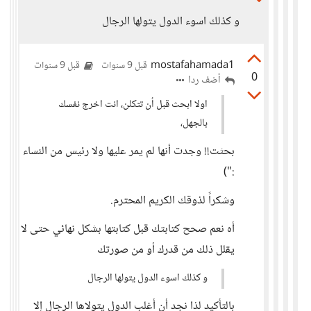
و كذلك اسوء الدول يتولها الرجال
mostafahamada1
قبل 9 سنوات
قبل 9 سنوات
0
أضف ردا
اولا ابحث قبل أن تتكلن، انت اخرج نفسك
بالجهل،
بحثت!! وجدت أنها لم يمر عليها ولا رئيس من النساء
:")
وشكراً لذوقك الكريم المحترم.
أه نعم صحح كتابتك قبل كتابتها بشكل نهائي حتى لا
يقلل ذلك من قدرك أو من صورتك
و كذلك اسوء الدول يتولها الرجال
بالتأكيد لذا نجد أن أغلب الدول يتولاها الرجال إلا