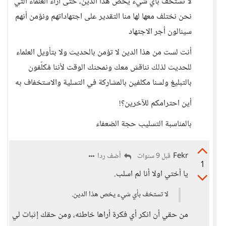
لا تستخف بأي شيء يخص هذا الدين، حتى آراء العلماء التي
نحن نختلف معها لها منا التقدير على اجتهاداتهم ونؤمن أنهم
سينالون أجر الاجتهاد
أنت لست من هذا الدين لا تؤمن بالحديث ولا بتأويل العلماء
للحديث لذلك نناقش معك ونمحنك الوقت لأننا مُكلّفون
بالتبليغ ولسنا مكلفين بالمشاركة في التسلية والاستخفاف به
أين احترامكم للآخرين؟!
بالمناسبة التسليب حجة الضعفاء
Fekr
أضف ردا
قبل 9 سنوات
1
يا أختي اولا أنا لم اسلب.
لا تستخف بأي شيء يخص هذا الدين.
من حقي أن انكر أي فكرة أراها خاطئه، ومن حقك إثبات لي