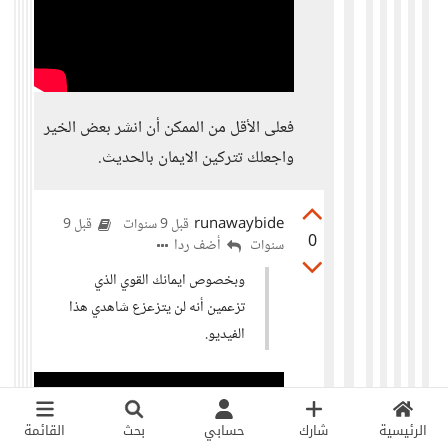
فعلى الأقل من الممكن أن انشر بعض الخير
واجعلك تتركين الايمان بالحديث.
runawaybide
قبل 9 سنوات
قبل 9
0
أضف ردا
سنوات
وبخصوص ايمانك القوي الذي
تزعمين أنه لن يتزعزع شاهدي هذا
الفيديو.
الرئيسية
شارك
حسابي
بحث
القائمة