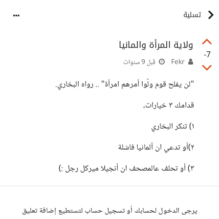
تسلية
ولاية المرأة والمانيا
-7
Fekr
قبل 9 سنوات
"لن يفلح قوم ولّوا أمرهم امرأة" .. رواه البخاري.
قدامك ٣ خيارات،
١) تنكر البخاري
٢)أو تدعي ان ألمانيا فاشلة
٣) أو تحلف عالمصحف ان أنجيلا ميركل رجل :)
يرجى الدخول لحسابك أو تسجيل حساب لتستطيع إضافة تعليق