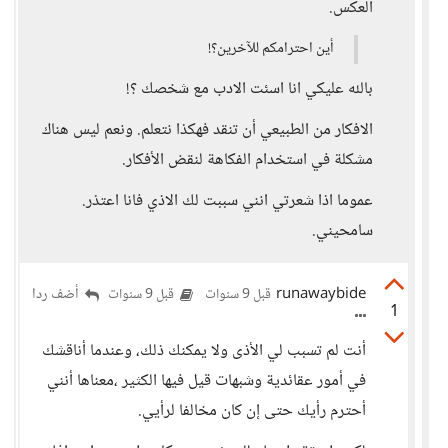
العكس.
أين احترامكم للآخرين؟!
بالله عليكي انا اسئت الادب مع شخصك ؟!
الافكار من الطبيعي أن تنقد فهكذا نتعلم. ونعم ليس هناك
مشكلة في استخدام الفكاهة لنقض الأفكار.
عموما اذا شعرتي انني سببت لك الاذي فانا اعتذر.
سامحيني.
runawaybide
أضف ردا
قبل 9 سنوات
قبل 9 سنوات
1
أنت لم تسبب لي الأذى ولا يمكنك ذلك، وعندما أناقشك
في أمور عقائدية وشبهات قيل فيها الكثير ،معناها أنني
أحترم رأيك حتى إن كان مخالفا لرأيي.