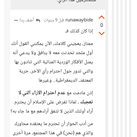
ستحترمين هذا الرأي.
runawaybide
أضف ردا
قبل 9 سنوات
0
إذا كان كذلك فـ
ممتاز، يعجبني كلامك، الآن يمكنني القول أنك
أول ملحد تحدثت معه لا ينافق ولا يدعي أنه
يمثل الأفكار الوردية المثالية التي تنادون بها
والتي تدور حول احترام رأي الآخر، حرية
المعتقد، الديمقراطية.. وغيرها
إذن مادمت مع
عدم احترام الآراء التي لا
تعجبك
، لماذا تفرض على الإسلام أن يحترم
آراء أولئك الذين لا تتفق آراءهم مع ما جاء به؟
من أدب الحوار أن تحترم ما يعتقده محاورك
والذي هم (نحن) في هذا المجتمع، مرة أخرى