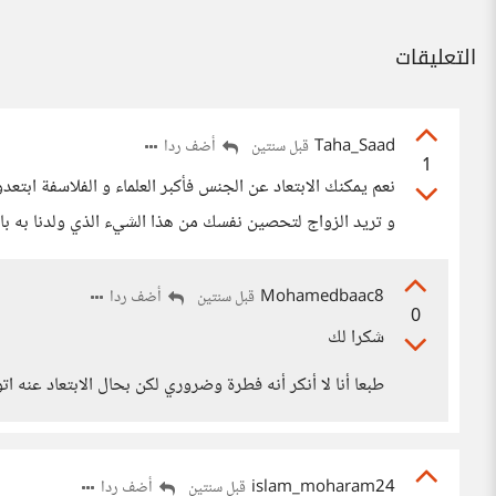
التعليقات
Taha_Saad
أضف ردا
قبل سنتين
1
نعم يمكنك الابتعاد عن الجنس فأكبر العلماء و الفلاسفة اب
و تريد الزواج لتحصين نفسك من هذا الشيء الذي ولدنا به بال
Mohamedbaac8
أضف ردا
قبل سنتين
0
شكرا لك
طبعا أنا لا أنكر أنه فطرة وضروري لكن بحال الابتعاد عنه ات
islam_moharam24
أضف ردا
قبل سنتين