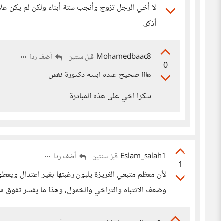
لا أخي الرجل تزوج وأنجب ستة أبناء ولكن لم يكن علا
أذكر.
Mohamedbaac8
أضف ردا
قبل سنتين
0
هااا صحيح عنده ابنته دكتورة نفس
شكرا اخي على هذه المبادرة
Eslam_salah1
أضف ردا
قبل سنتين
1
لأن معظم متبعي الغريزة يلبون رغبتها بغير اعتدال ويعطو
وضعف الانتباه والتراخي والخمول، وهذا ما يفسر تفوق من