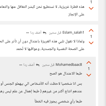
1
هذه فطرة غريزية، لا نستطيع نحن كبشر التغافل عنها والتعام
على الإنجاز
Eslam_salah1
أضف ردا
قبل سنتين
1
ولماذا لا نقول نلبي هذه الغريزة باعتدال دون أن تأثر على الح
على الصحة النفسية والجسدية، وعواقبها لا تُحمد
Mohamedbaac8
أضف ردا
قبل سنتين
1
طبعا الاعتدال هو الصح
بس انا شخصيا لاحظت أنه الأشخاص الي بيهملو الجنس أو ال
عندهم انتاج أكثر من غيرهم ( طبعا إهمال عن علم ليس رهبان
طبعا رأي شخصي يجوز فيه الخطأ