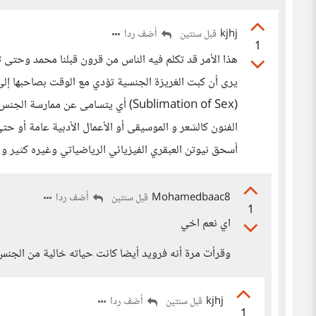
kjhj
أضف ردا
قبل سنتين
1
هذا الأمر قد تكلم فيه الناس من قرون قبلنا محمد وحتى
يرى أن كبت الغريزة الجنسية تؤدي مع الوقت بصاحبها إلى
(Sublimation of Sex) أي يتسامى عن م
الفنون كالشعر و الموسيقى أو الأعمال الأدبية عامة أو حت
أسحق نيوتن العبقري الفيزيائي الرياضياتي وغيره كثير و ال
Mohamedbaac8
أضف ردا
قبل سنتين
1
اي نعم اخي
وقرأت مرة أنه فرويد أيضا كانت حياته خالية من الجن
kjhj
أضف ردا
قبل سنتين
1