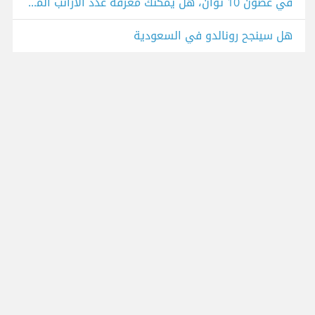
في غضون 10 ثوان، هل يمكنك معرفة عدد الأرانب الموجودة في الصورة؟
هل سينجح رونالدو في السعودية