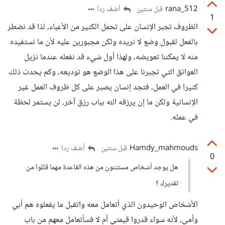
rana_512
أضف ردا
قبل سنتين
1
الظروف تجبر الإنسان على تحمل الكثير من الأعباء، لذا قد نضطر
بالفعل لقبول وضع لا نريده ولكن مجبورين عليه لأن ما نستفيده
منه لا يمكننا تعويضه، ولهذا أول شيء قد نفعله عندما نزيل
العوائق التي تجبرنا على هذا الوضع هو توديعه، وكم يحدث ذلك
كثيرا في العمل، فتجد إنسان يصبر على كل ظروف العمل غير
الإنسانية ولكن ما إن يرزقه الله بباب رزق آخر، لن يستمر لحظة
في عمله.
Hamdy_mahmouds
أضف ردا
قبل سنتين
0
هل يوجد أشخاص مستثنون من هذه القاعدة مهما قللوا من
تقديرك ؟
الأشخاص الوحيدون الذي أتعامل معه واتقبل ما يفعلوه هم أبي
وأمي، لأنه سواء قدروا قيمتي أم لا فسأتعامل معهم من باب