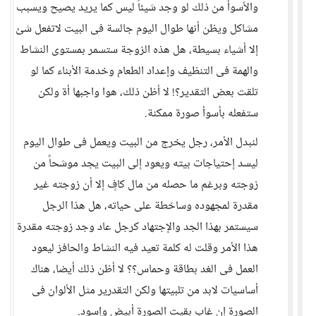
والأسوأ من ذلك لو وجد شيئاً ليس كما يريد يصيح ويسبب
مشاكل ويظن أنها طوال اليوم جالسة فى البيت لاتفعل شئ
إلا أشياء بسيطة، هل هذه الزوجة ستسمر بمستوى النشاط
والهمة فى التنظيف وإعداد الطعام وخدمة الأبناء كما لو
تلقت بعض التقدير؟! لا أظن ذلك، هوا واجبها أة ولكن
ستفعله بأسوأ صورة ممكنة.
لنبدل الأمر، رجل يخرج من البيت ويعمل فى طوال اليوم
ليسد إحتياجات بيته ويعود إلى البيت يجد موشحاً من
زوجته وبرغم ما حصله من مال كافٍ إلا أن زوجته غير
مقدرة لمجهوده وساخطة على حياته، هل هذا الرجل
سيستمر بهذا الجد والإجتهاد كرجل عاد وجد زوجته مقدرة
هذا الأمر وقلت له كلمة تعيد فيه النشاط والحافز ليعود
العمل فى الغد بطاقة وحماس؟؟ لا أظن ذلك أيضا، هناك
أساسيات لابد من تلبيتها ولكن التقدرير مثل الألوان فى
الصورة إن غاب بقيت الصورة أبيض وإسود.