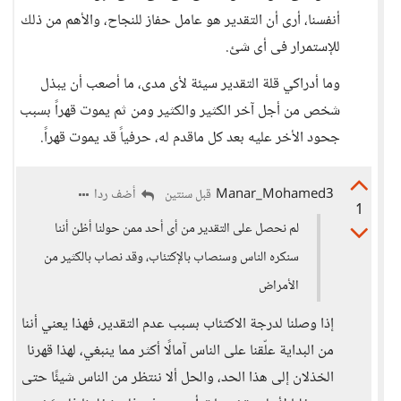
أنفسنا، أرى أن التقدير هو عامل حفاز للنجاح، والأهم من ذلك
للإستمرار فى أى شئ.
وما أدراكي قلة التقدير سيئة لأى مدى، ما أصعب أن يبذل
شخص من أجل آخر الكثير والكثير ومن ثم يموت قهراً بسبب
جحود الأخر عليه بعد كل ماقدم له، حرفياً قد يموت قهراً.
Manar_Mohamed3
أضف ردا
قبل سنتين
1
لم نحصل على التقدير من أى أحد ممن حولنا أظن أننا
سنكره الناس وسنصاب بالإكتئاب، وقد نصاب بالكثير من
الأمراض
إذا وصلنا لدرجة الاكتئاب بسبب عدم التقدير، فهذا يعني أننا
من البداية علّقنا على الناس آمالًا أكثر مما ينبغي، لهذا قهرنا
الخذلان إلى هذا الحد، والحل ألا ننتظر من الناس شيئًا حتى