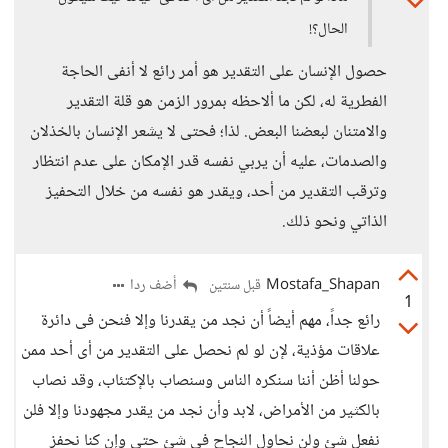
الحال؟!
حصول الإنسان على التقدير هو أمر رائع لا أنفى الحاجة
الفطرية له، لكن ما ألاحظه بمرور الزمن هو قلة التقدير
والامتنان لبعضنا البعض. لذا؛ فحتى لا يشعر الإنسان بالخذلان
والصدمات، عليه أن يربي نفسه قدر الإمكان على عدم انتظار
وترقب التقدير من أحد، ويقدر هو نفسه من خلال التحفيز
الذاتي ونحو ذلك.
Mostafa_Shapan
أضف ردا
قبل سنتين
1
رائع جداً، مهم أيضاً أن نجد من يقدرنا وإلا فنحن فى دائرة
علاقات مؤذية، لإن لو لم نحصل على التقدير من أى أحد ممن
حولنا أظن أننا سنكره الناس وسنصاب بالإكتئاب، وقد نصاب
بالكثير من الأمراض، لابد وأن نجد من يقدر مجهودنا وإلا فلن
نفعل شئ ولن نحاول النجاح فى شئ حتى وإن كنا نحفز