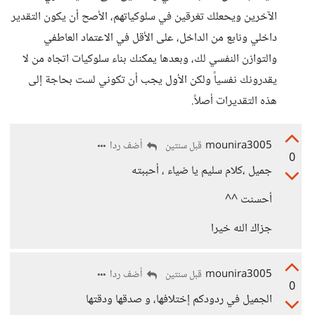
الآخرين ويحعلك تغرقين في سلوكياتهم، الأصح أن يكون التقدير
داخلي ونابع من الداخل، على الأقل في الاعتماد العاطفي
والتوازن النفسي لك، وبعدها يمكنك بناء سلوكيات اتجاه من لا
يقدرونك نفسياً ولكن الأول يجب أن تكوني لست بحاجة إلى
هذه التقديرات أصلاً.
mounira3005
أضف ردا
قبل سنتين
0
جميل ،كلام سليم يا ضياء ، أحببته
أحسنت ^^
جزاك الله خيرا
mounira3005
أضف ردا
قبل سنتين
0
الجميل في ردودكم إختلافها، و صدقها ودقتها