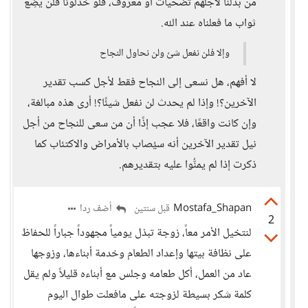
من بذلنا لأجلهم تضحيات أو معروف، فلو خذلونا فلن يَضِع
ثواب ما فعلناه عند الله.
وإلا فلن نفعل شئ ولن نحاول النجاح
لا أفهم، هل نسعى إلى النجاح فقط لأجل كسب تقدير
الآخرين؟! وإذا لم يحدث لن نفعل شيئًا؟! أرى هذه مبالغة،
وإن كانت واقعًا، فلا عجب إذًا أن من سعى للنجاح من أجل
نيل تقدير الآخرين أنه سيُصاب بالأمراض والاكتئاب كما
ذكرت إذا لم يمنُّوا عليه بتقديرهم.
Mostafa_Shapan
أضف ردا
قبل سنتين
2
لنتخيل الأمر معاً، زوجة تبذل يومياً مجهوداً جباراً للحفاظ
على نظافة بيتها وإعداد الطعام وخدمة أبناءها، وزوجها
عاد من العمل، أكل طعامه وجلس مع أبناءه قليلاً ولم يقل
كلمة شكر بسيطة لزوجته على مافعلت طوال اليوم