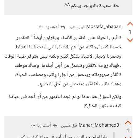
حقا سعيدة بالتواجد بينكم ^^
Mostafa_Shapan
أضف ردا
قبل سنتين
1
لا تُبنى الحياة على التقدير للأسف ويقولون أيضاً " التقدير
خسرنا كتير"، ولكنه من أهم الاشياء التى تبعث فينا النشاط
وتحفزنا لإنجاز الأشياء بشكل كبير ولكنه ليس متوفر طيلة الوقت
، فهناك زوجة لاتُقدَّر وتتحمل من أجل أبناءها، وهناك موظف
لاتُقدَّر مجهوداته ويتحمل من أجل الراتب ومصاعب الحياة،
وهناك طالب لايُقدَّر، ويتحمل من أجل التخرج.
ولكن السؤال هنا، ماذا لو لم نجد التقدير من أى أحد فى حياتنا
كيف سيكون الحال؟!
Manar_Mohamed3
أضف ردا
قبل سنتين
1
ماذا لو لم نجد التقدير من أى أحد فى حياتنا كيف سيكون