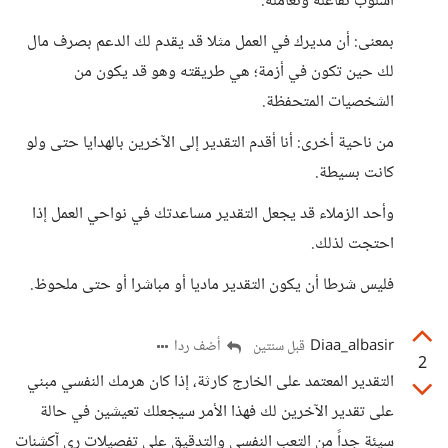
أسلوب تفاعله وتعامله.
بمعنى: أن مديرك في العمل مثلا قد يقدم لك الدعم بصرف مال
لك حين تكون في أزمة؛ هي طريقته وهو قد يكون من
الشخصيات المتحفظة.
من ناحية أخرى: أنا أقدم التقدير إلى الآخرين بالهدايا حتى ولو
كانت بسيطة.
وأحد الزملاء قد يجعل التقدير مساعدتك في نواحي العمل إذا
احتجت لذلك.
فليس شرطا أن يكون التقدير ماديا أو مباشرا أو حتى ملحوظ.
Diaa_albasir
أضف ردا
قبل سنتين
2
التقدير المعتمد على الخارج كارثة، إذا كان هرمك النفسي مبني
على تقدير الآخرين لك فهذا الأمر سيجعلك تعيشين في حالة
سيئة جداً من التعب النفسي والتدقيق على تفصيلات ري آكشنات