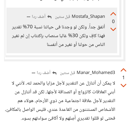
Mostafa_Shapan
أضف ردا
قبل سنتين
0
أتفق جداً. ولكن لو وجدنا فى حياتنا نسبة 70% تقدير
فهذا كافٍ ولكن 30% غالبا سنصاب بإكتئاب إن لم نغير
الناس من حولنا أو نغير من أنفسنا
Manar_Mohamed3
أضف ردا
قبل سنتين
1
لا يمكن أن أتنازل عن التقدير لأجل مزايا والحمد لله، لأنني لا
أبني العلاقات كالزواج أو الصداقة لأجلها، لكن قد أتنازل عن
التقدير لأجل علاقة اجتماعية من ذوي الأرحام، هولاء هم
الأشخاص المستثنون من القاعدة عندي، فليس الواصل بالمكافئ،
فحتى لو قللوا تقديري أَصِلهم ولا أكافئ سواءتهم بسوء.