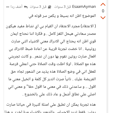
EsaamAyman
أضف ردا
قبل 3 سنوات
قبل 3 سنوات
0
الموضوع اظن انه بسيط و يكمن سر قوته في
( الاعتقاد) مجرد الاعتقاد ان القيام بي اي نشاط مفيد هيكون
مصدر سعادتي هيحل اللغز كامل . و فكرة اننا نحتاج ايمان
قوي اظن انه يحتاج الي الادراك معني الاشياء التي صارت
روتينية . انا خضت تجربة قريبة عن اعادة ضبط الادراك بي
افعال صارت روتين نقوم بها دون ان نشعر . و كانت تجربتي
هذه مع الصلاة . اولا اطلت وقت الصلاة حتي اعطي فرصة
للعقل اني في وضع الصلاة هذه يذيد من الشعور تجاه حق
الفريضة عليك . ثانياً صرت اتدبر كل كلمة و اتخيل معني ما
اقول .. و ساعدني ذلك في معني ما اقول حقا" و معني اني
اصلي علي نطاق أشمل و عاد ذلك علي بالخشوع .
هذه تجربة يمكن ان تطبق علي امثلة كثيرة في حياتنا صارت
روتين ،فقط تريد الاحساس والشعور بالاشياء مرة اخري و هذا