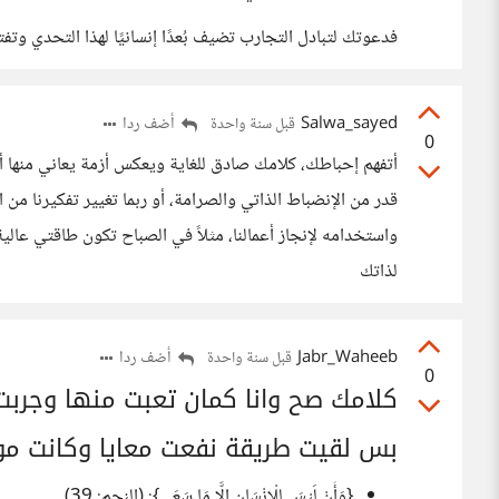
فدعوتك لتبادل التجارب تضيف بُعدًا إنسانيًا لهذا التحدي وتف
Salwa_sayed
أضف ردا
قبل سنة واحدة
0
أتفهم إحباطك، كلامك صادق للغاية ويعكس أزمة يعاني منها أغ
قدر من الإنضباط الذاتي والصرامة، أو ربما تغيير تفكيرنا من
واستخدامه لإنجاز أعمالنا، مثلاً في الصباح تكون طاقتي عالية
لذاتك
Jabr_Waheeb
أضف ردا
قبل سنة واحدة
0
كلامك صح وانا كمان تعبت منها وجربت
بس لقيت طريقة نفعت معايا وكانت مو
{وَأَنْ لَيْسَ لِلْإِنْسَانِ إِلَّا مَا سَعَى}: (النجم: 39)