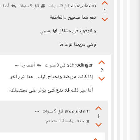
araz_akram
أضف ر
قبل 9 سنوات
قبل 9 سنوات
1
نعم هذا صحيح ..العاطفة
و الوقوع في مشاكل لها بسببي
وهي مريضا نوعا ما
schrodinger
أضف ردا
قبل 9 سنوات
2
إذا كانت مريضة وتحتاج إليك .. هذا شئ آخر
أما غير ذلك فلا تدع شئ يؤثر على مستقبلك!
araz_akram
قبل 9 سنوات
1
حذف بواسطة المستخدم