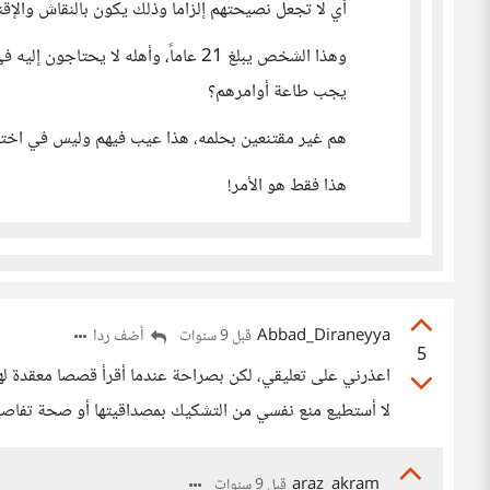
أي لا تجعل نصيحتهم إلزاما وذلك يكون بالنقاش والإقن
وهذا الشخص يبلغ 21 عاماً، وأهله لا 
يجب طاعة أوامرهم؟
هم غير مقتنعين بحلمه، هذا عيب فيهم وليس في اختيا
هذا فقط هو الأمر!
Abbad_Diraneyya
أضف ردا
قبل 9 سنوات
5
اعذرني على تعليقي، لكن بصراحة عندما أقرأ قصصا معقدة لهذ
لا أستطيع منع نفسي من التشكيك بمصداقيتها أو صحة تفاصيل
araz_akram
قبل 9 سنوات