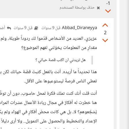
-1
حذف بواسطة المستخدم
Abbad_Diraneyya
أضف
قبل 9 سنوات
قبل 9 سنوات
2
عزيزي، العديد من الأشخاص قدّموا لك ردوداً طويلة، ولم أكن
مقدارٍ من المعلومات يخوّلني لفهم الموضوع؟
هل تريدني ان اكتب قصة حياتي ؟
هذا تحديداً ما أريده. أنت بالفعل كتبتَ قصَّة حياتك لكن
تعطي الناس فرصةً ليستوعبوها على الأقل.
أنت قلت أنك كنت تملك فكرة لمحل حاسوب، دون أن توضِّح ل
هنا خطرت له أفكارٌ في مجال ريادة الأعمال عشرات المرات
يُشجِّعوهم؟ لا، بل هي كانت محضَ أفكارٍ في الهواء ولم ي
الإعداد والتخطيط والحصول على التمويل.. ولا أرى دليلاً 