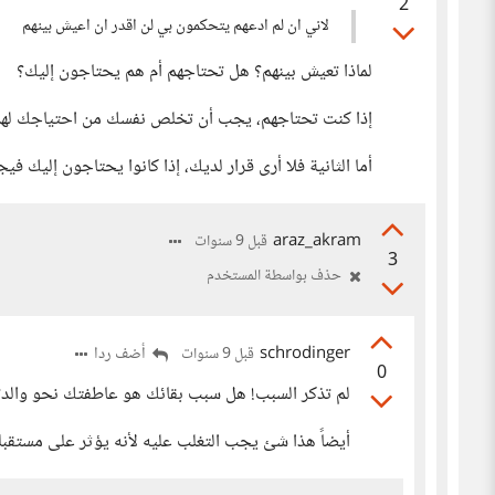
2
لاني ان لم ادعهم يتحكمون بي لن اقدر ان اعيش بينهم
لماذا تعيش بينهم؟ هل تحتاجهم أم هم يحتاجون إليك؟
إذا كنت تحتاجهم، يجب أن تخلص نفسك من احتياجك له
أما الثانية فلا أرى قرار لديك، إذا كانوا يحتاجون إليك ف
araz_akram
قبل 9 سنوات
3
حذف بواسطة المستخدم
schrodinger
أضف ردا
قبل 9 سنوات
0
لم تذكر السبب! هل سبب بقائك هو عاطفتك نحو والد
أيضاً هذا شئ يجب التغلب عليه لأنه يؤثر على مستقب