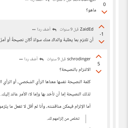
schrodinger
أضف ردا
قبل 9 سنوات
0
ماهو؟
ZaidEd
أضف ردا
قبل 9 سنوات
-1
أن تلتزم بما يطلبهُ والداك منك سواءً أكان نصيحةً أو أمرًا، 
schrodinger
أضف ردا
قبل 9 سنوات
5
الالتزام بالنصيحة؟
كلمة النصيحة نفسها معناها الرأي الشخصي، أو الرأي الذ
لذلك النصيحة إما أن تأخد بها وإما لا؛ الأمر عائد إليك.
أما الإلزام فيمكن مناقشته، وأنا لم أقل لا تفعل ما يلزم
تخلص من إلزامهم لك.