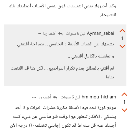
وكما أخبروك بعض التعليقات فوق لنفس الأسباب أعطيتك تلك
النصيحة.
Ayman_sebai
أضف ردا
قبل 6 سنوات
1
تشبيهك عن الشباب الأربعة و الخامس .. بصراحة أقنعني
و تعلقيك بالكامل أقنعني ..
لم أقتنع بالمطلق بعدم تكرار المواضيع ... لكن هنا قد اقتنعت
تماما
hmimou_hicham
أضف ردا
قبل 6 سنوات
1
موقع كورة تحد فيه الأسئلة مكررة عشرات المرات و لا أحد
يشتكي . الأفكار تتطور مع الوقت فلو سألتني عن شيء كنت
أجبتك عنه قل سنةاط قد تكون إجابتي تختلف ١٦٠ درجة الأن