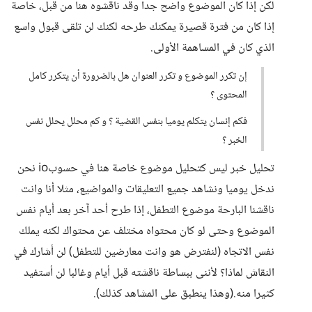
لكن إذا كان الموضوع واضح جدا وقد ناقشوه هنا من قبل، خاصة
إذا كان من فترة قصيرة يمكنك طرحه لكنك لن تلقى قبول واسع
الذي كان في المساهمة الأولى.
إن تكرر الموضوع و تكرر العنوان هل بالضرورة أن يتكرر كامل
المحتوى ؟
فكم إنسان يتكلم يوميا بنفس القضية ؟ و كم محلل يحلل نفس
الخبر ؟
تحليل خبر ليس كتحليل موضوع خاصة هنا في حسوبio نحن
ندخل يوميا ونشاهد جميع التعليقات والمواضيع، مثلا أنا وانت
ناقشنا البارحة موضوع التطفل، إذا طرح أحد آخر بعد أيام نفس
الموضوع وحتى لو كان محتواه مختلف عن محتواك لكنه يملك
نفس الاتجاه (لنفترض هو وانت معارضين للتطفل) لن أشارك في
النقاش لماذا؟ لأننى ببساطة ناقشته قبل أيام وغالبا لن أستفيد
كثيرا منه.(وهذا ينطبق على المشاهد كذلك).