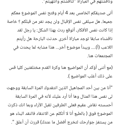
وناقشتهم في المباراة "تناقشتم وانتهيتم".
أتى صديقكم الخامس بعد 4 أيام وفتح نفس الموضوع معكم
جميعا، هل سيلقى نفس الإقبال ولن يجد نفر من قبلكم ؟ خاصة
إذا كانت نفس الأفكار، أتوقع ردت بهذا الشكل: يا رجل لقد
ناقشناه سابقا توجد مباراة أخرى حدثت البارحة هل رأيتم
اللاعب (أ).... ويبدأ موضوع آخر... هذا مشابه لما يحدث في
المجتمعات هنا.
(مع أننى أؤكد أن المواضيع هنا وكرة القدم مختلفتين كليا قس
على ذلك أغلب المواضيع ).
"أنا من بين أحد المجاهيل الذين انتقدوك المرة السابقة ووجهت
لى نفس هذا المثال وها أنا أرد عليك لأنه في المرة السابقة
أحسسته نقاش عقيم فعلى الطرفين تقبل الآراء وبما انك ذكرت
الموضوع فوق ( بالطبع أنا لا أتكلم عن الانتقاد فالنقد البناء هو
من يستفز جوارحك لتخرج أفضل ما عندك) قررت أن أعلق ".