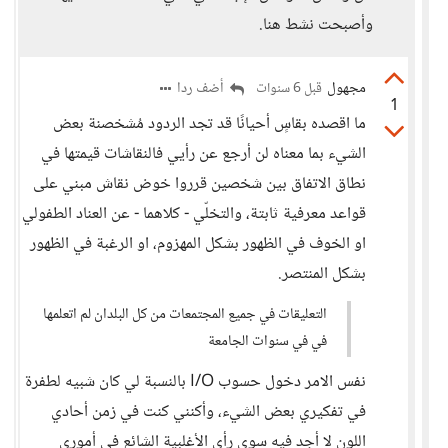
وأصبحت نشط هنا.
مجهول
أضف ردا
قبل 6 سنوات
1
ما اقصده بقاسٍ أحيانًا قد تجد الردود مُشخصنة بعض
الشيء بما معناه لن أرجع عن رأيي فالنقاشات قيمتها في
نطاق الاتفاق بين شخصين قرروا خوض نقاش مبني على
قواعد معرفية ثابتة، والتخلّي - كلاهما - عن العناد الطفولي
او الخوف في الظهور بشكل المهزوم، او الرغبة في الظهور
بشكل المنتصر.
التعليقات في جميع المجتمعات من كل البلدان لم اتعلمها
في في سنوات الجامعة
نفس الامر دخول حسوب I/O بالنسبة لي كان شبيه لطفرة
في تفكيري بعض الشيء، وأكنني كنت في زمن أحادي
اللون لا أجد فيه سوى رأي الأغلبية الشائع في أموري