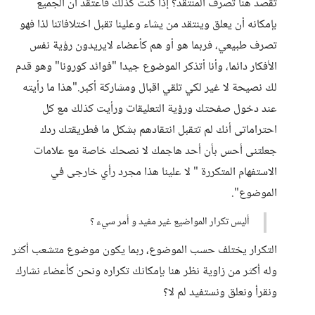
تقصد هنا تصرف المنتقد؟ إذا كنت كذلك فأعتقد أن الجميع
بإمكانه أن يعلق وينتقد من يشاء وعلينا تقبل اختلافاتنا لذا فهو
تصرف طبيعي، فربما هو أو هم كأعضاء لايريدون رؤية نفس
الأفكار دائما، وأنا أتذكر الموضوع جيدا "فوائد كورونا" وهو قدم
لك نصيحة لا غير لكي تلقي اقبال ومشاركة أكبر."هذا ما رأيته
عند دخول صفحتك ورؤية التعليقات ورأيت كذلك مع كل
احتراماتى أنك لم تتقبل انتقادهم بشكل ما فطريقتك ردك
جعلتنى أحس بأن أحد هاجمك لا نصحك خاصة مع علامات
الاستفهام المتكررة " لا علينا هذا مجرد رأي خارجى في
الموضوع".
أليس تكرار المواضيع غير مفيد و أمر سيء ؟
التكرار يختلف حسب الموضوع، ربما يكون موضوع متشعب أكثر
وله أكثر من زاوية نظر هنا بإمكانك تكراره ونحن كأعضاء نشارك
ونقرأ ونعلق ونستفيد لم لا؟