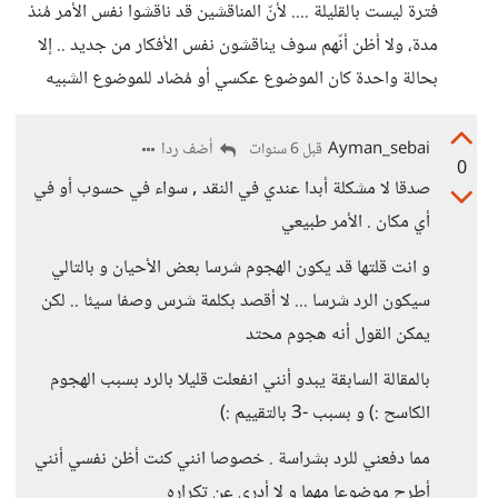
فترة ليست بالقليلة .... لأنّ المناقشين قد ناقشوا نفس الأمر مُنذ
مدة، ولا أظن أنّهم سوف يناقشون نفس الأفكار من جديد .. إلا
بحالة واحدة كان الموضوع عكسي أو مُضاد للموضوع الشبيه
Ayman_sebai
أضف ردا
قبل 6 سنوات
0
صدقا لا مشكلة أبدا عندي في النقد , سواء في حسوب أو في
أي مكان . الأمر طبيعي
و انت قلتها قد يكون الهجوم شرسا بعض الأحيان و بالتالي
سيكون الرد شرسا ... لا أقصد بكلمة شرس وصفا سيئا .. لكن
يمكن القول أنه هجوم محتد
بالمقالة السابقة يبدو أنني انفعلت قليلا بالرد بسبب الهجوم
الكاسح :) و بسبب -3 بالتقييم :)
مما دفعني للرد بشراسة . خصوصا انني كنت أظن نفسي أنني
أطرح موضوعا مهما و لا أدري عن تكراره