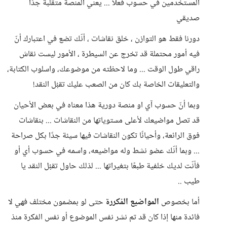
المستخدمين في حسوب فعلاً ... يعني المنصة متقلّبة جدًا
صديقي
دورنا فقط هو التوازن ، خلق نقاشات ، أنّك تضع في اعتبارك أنّ
فيه أمور محتملة قد تخرج عن السيطرة ، الأمور ليست نقاش
راقي طول الوقت ... وما لاحظته من موضوعك، واسلوب الكتابة،
والتعليقات الخاصة بك كان من الصعب عليك تقبُل النقد!
وبما أنّ حسوب آي او منصة دورية هذا معناه في بعض الأحيان
قد تصل مواضيعك لأعلى مستوياتها من النقاشات ... بنقاشات
فوق الرائعة، وأحيانًا تكون النقاشات فيها سيئة جدًا بكل صراحة
... وبما أنّك عضو نشط وله مواضيعه، واسمه في حسوب أي أو
فأنّت لديك خلفية طبعًا بتغيراتها ... لذلك حاول تقبُل النقد يا
طيب ..
أما بخصوص
المواضيع المُكررة
حتى لو بمضمون مختلف فهي لا
فائدة منها إذا كان قد تم نشر نفس الموضوع أو نفس الفكرة منذ