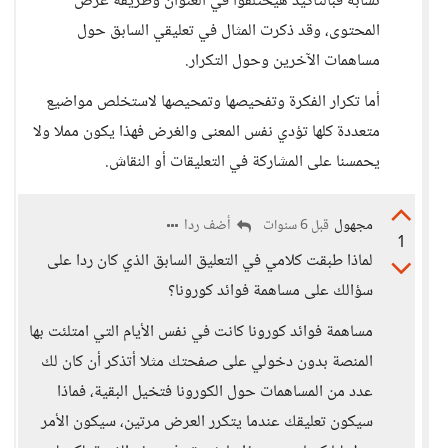
تشابه فبالتأكيد هيختلفوا في العنوان وطريقة عرض
المحتوى، وقد ذكرت المثال في تعليقي السابق حول
مساهمات الآخرين وحول التكرار.
أما تكرار الفكرة وتفحيصها وتمحيصها لاستخلص مواضيع
متعددة كلها تؤدي نفس المعنى والغرض فهذا يكون مملا ولا
يحمسنا على المشاركة في التعليقات أو النقاش.
مجهول
أضف ردا
قبل 6 سنوات
1
لماذا طبقت كلامي في التعليق السابق الذي كان ردا على
سؤالك على مساهمة فوائد كورونا؟
مساهمة فوائد كورونا كانت في نفس الأيام التي امتلئت بها
المنصة بدون دخولي على صفحتك مثلا أتذكر أن كان لك
عدد من المساهمات حول الكورونا فتخيل البقية، فماذا
سيكون تعليقك عندما يتكرر العرض مرتين، سيكون الأمر