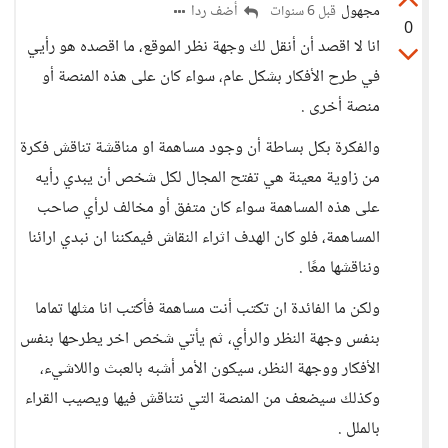
مجهول
أضف ردا
قبل 6 سنوات
0
انا لا اقصد أن أنقل لك وجهة نظر الموقع، ما اقصده هو رأيي
في طرح الأفكار بشكل عام، سواء كان على هذه المنصة أو
منصة أخرى .
والفكرة بكل بساطة أن وجود مساهمة او مناقشة تناقش فكرة
من زاوية معينة هي تفتح المجال لكل شخص أن يبدي رأيه
على هذه المساهمة سواء كان متفق أو مخالف لرأي صاحب
المساهمة، فلو كان الهدف اثراء النقاش فيمكننا ان نبدي ارائنا
ونناقشها معًا .
ولكن ما الفائدة ان تكتب أنت مساهمة فأكتب انا مثلها تماما
بنفس وجهة النظر والرأي، ثم يأتي شخص اخر يطرحها بنفس
الأفكار ووجهة النظر، سيكون الأمر أشبه بالعبث واللاشيء،
وكذلك سيضعف من المنصة التي نتناقش فيها ويصيب القراء
بالملل .