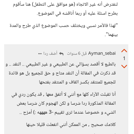
لنفترض أنه غير الاتجاه (هو موافق على التطفل) هنا سأقوم
بطرح اسئلة عليه أو ربما أناقشه في الموضوع.
"لهذا فالأمر نسبي ويختلف حسب الموضوع الذي طرح والمدة
بينهما".
Ayman_sebai
أضف ردا
قبل 6 سنوات
1
بالطبع لا أقصد بسؤالي عن الطبيعي و غير الطبيعي .. النقد .. و
قد ذكرت في المقالة أن النقد متاح و حق للجميع بل هو فائدة
للجميع للمنتقد بكسر القاف و المنتقد بفتحها
أنا تقبلت الآراء كلها مع أنني لا أتفق معها , قد يكون ردي في
المقالة المذكورة ردا شرسا و لكن الهجوم كان شرسا بعض
الشيء و خصوصا عندما ترى تقييم -3 ههههه :) أمزح ..
كلامك صحيح , من الممكن أنني انفعلت قليلا حينها