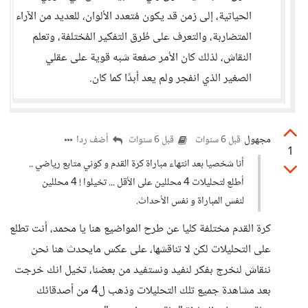
الحياتية، إلى زمن قد يكون مُتعدد الألوان، للعديد من الآراء
المتضاربة، والتعرف على طُرق التفكير المُختلفة، وتعلم
النقاش، لذلك كان الأمر صفعة شبه قوية على عقلي
الصغير الذي انفجر ولم يعد أبدًا كما كان.
مجهول
أضف ردا
قبل 6 سنوات
قبل 6 سنوات
1
أنا شخصيا بعد انتهاء مباراة كرة القدم و كوني متابع رياضي ..
أطلع لتحليلات 4 محللين على الأقل ... تخيلوا ! 4 محللين
لنفس المباراة و نفس الأحداث.
كرة القدم مختلفة كليا عن طرح المواضيع هنا يا محمد، أنت تطلع
على التحليلات لكن لا تناقشها، على عكس مايحدث هنا نحن
ننقاش لنخرج بفكر لنفيد ونستفيد من بعضنا، تخيل انك خرجت
بعد مشاهدة جميع تلك التحليلات وذهب ل4 من أصدقائك