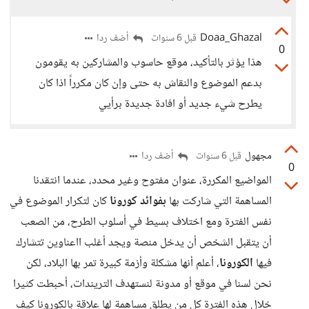
Doaa_Ghazal
أضف ردا
قبل 6 سنوات
0
هذا يؤثر بالتأكيد، موقع حاسوب والمشاركين به يقومون
بدعم الموضوع والنقاش به حتى وإن كان مكرراً اذا كان
يطرح شيء جديد أو افادة جديدة برأيي
مجهول
أضف ردا
قبل 6 سنوات
0
المواضيع المكررة، عنوان مفتوح وغير محدد، عندما انتقدنا
المساهمة التي شاركت بها
بفوائد كورونا
كان لتكرار الموضوع في
نفس الفترة ومع اختلاف بسيط في أسلوب الطرح، من الصعب
أن يتقبل الشخص أن يدخل منصة ويجد أغلب ااعناوين تتشارك
فيها
الكورونا
، أعلم أنها مشكلة وأزمة كبيرة تمر بها البلاد، لكن
نحن لسنا في موقع أو مدونة لنستهدف التريندات، أحبطت كثيرا
خلال هذه الفترة كل من يطلق مساهمة لها علاقة بالكورونا كيف