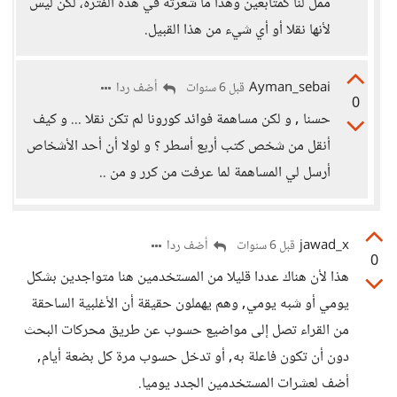
ممل لنا كمتابعين وهذا ما شعرته في هذه الفترة، لكن ليس
لأنها نقلا أو أي شيء من هذا القبيل.
Ayman_sebai
أضف ردا
قبل 6 سنوات
0
حسنا , و لكن مساهمة فوائد كورونا لم تكن نقلا ... و كيف
أنقل من شخص كتب أربع أسطر ؟ و لولا أن أحد الأشخاص
أرسل لي المساهمة لما عرفت من كرر و من ..
jawad_x
أضف ردا
قبل 6 سنوات
0
هذا لأن هناك عددا قليلا من المستخدمين هنا متواجدين بشكل
يومي أو شبه يومي, وهم يهملون حقيقة أن الأغلبية الساحقة
من القراء تصل إلى مواضيع حسوب عن طريق محركات البحث
دون أن تكون فاعلة به, أو تدخل حسوب مرة كل بضعة أيام,
أضف لعشرات المستخدمين الجدد يوميا.