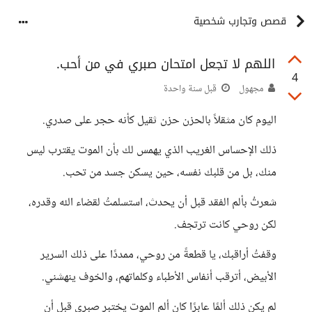
قصص وتجارب شخصية
اللهم لا تجعل امتحان صبري في من أحب.
4
مجهول
قبل سنة واحدة
اليوم كان مثقلاً بالحزن حزن ثقيل كأنه حجر على صدري.
ذلك الإحساس الغريب الذي يهمس لك بأن الموت يقترب ليس
منك، بل من قلبك نفسه، حين يسكن جسد من تحب.
شعرتُ بألم الفقد قبل أن يحدث، استسلمتُ لقضاء الله وقدره،
لكن روحي كانت ترتجف.
وقفتُ أراقبك، يا قطعةً من روحي، ممددًا على ذلك السرير
الأبيض، أترقب أنفاس الأطباء وكلماتهم، والخوف ينهشني.
لم يكن ذلك ألمًا عابرًا كان ألم الموت يختبر صبري قبل أن