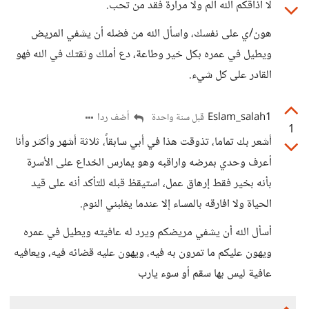
لا أذاقكم الله ألم ولا مرارة فقد من تحب.
هون/ي على نفسك، واسأل الله من فضله أن يشفي المريض
ويطيل في عمره بكل خير وطاعة، دع أملك وثقتك في الله فهو
القادر على كل شيء.
Eslam_salah1
أضف ردا
قبل سنة واحدة
1
أشعر بك تماما، تذوقت هذا في أبي سابقاً، ثلاثة أشهر وأكثر وأنا
أعرف وحدي بمرضه واراقبه وهو يمارس الخداع على الأسرة
بأنه بخير فقط إرهاق عمل، استيقظ قبله للتأكد أنه على قيد
الحياة ولا افارقه بالمساء إلا عندما يغلبني النوم.
أسأل الله أن يشفي مريضكم ويرد له عافيته ويطيل في عمره
ويهون عليكم ما تمرون به فيه، ويهون عليه قضائه فيه، ويعافيه
عافية ليس بها سقم أو سوء يارب