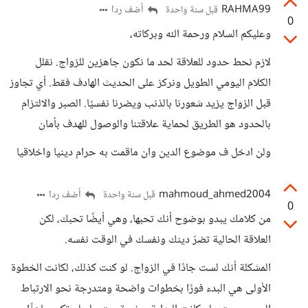
RAHMA99
أضف ردا
قبل سنة واحدة
0
وعليكم السلام ورحمة الله وبركاته،
لازم نحط حدود للعلاقة لحد ما نكون جاهزين للزواج. نقلل
الكلام اليومي الطويل ونركز على الحديث الهادف فقط. أي تجاوز
قبل الزواج يزيد شعورنا بالذنب ويضرنا نفسيًا. الصبر والالتزام
بالحدود هو الطريق لحماية علاقتنا والوصول للهدف بأمان
ولن ادخل ف موضوع الدين وان ماقمت به حرام دينيا واخلاقيا
mahmoud_ahmed2004
أضف ردا
قبل سنة واحدة
0
من كلامك يبدو بوضوح أنك تحبها، وهي أيضًا تحبك، لكن
العلاقة الحالية تضرّ دينك ونفسك في الوقت نفسه.
المشكلة أنك لست جادًا في الزواج. لو كنت كذلك، لكانت الخطوة
الأولى هي البدء فورًا بخطوات واضحة ومتدرجة نحو الارتباط