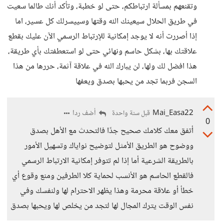
وتقنعهم بمسألة ارتباطكم، حتى لو خطبة، وتأكد أنك طالما سعيت
في طريق الحلال سيعينك الله وقتها وسييسرلك كل عسير، اما
إذا أصررت أنه لا يوجد إمكانية للإرتباط الرسمي الآن عليك بقطع
علاقتك بها، بشكل حاسم ونهائي حتى لو استعطفتك بأي طريقة،
هذا افضل لك ولها، لن يبارك الله في علاقة آثمة، حررها من هذا
السجن فربما تجد من يحبها بصدق ويعفها
Mai_Easa22
أضف ردا
قبل سنة واحدة
0
أتفق معك كلامك صحيح جدًا فالتحدث مع الأهل بصدق
ووضوح هو الطريق الأمثل لتوضيح نواياك وتسهيل الأمور
بالطريقة الشرعية أما إذا لم تتوفر إمكانية الارتباط الرسمي
فالقطع الحاسم هو الأنسب لحماية كلا الطرفين ومنع وقوع أي
خطأ أو علاقة محرمة وهذا يظهر الاحترام لها ولنفسك وفي
نفس الوقت يترك المجال لها لتجد من يخلص لها ويحبها بصدق