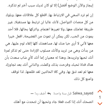
إيجاز والآن الوضع أفضل) إلا لو كان لديك سبب آخر لم تذكره.
إن لم ترد السعي في الارتباط بها، اقطع كل علاقاتك معها، وبلوك
من كل منصات التواصل، لأنك غالبا لن ترتبط بها مستقبلا، غير
طريقة تعاملك معها، ولا تعيرها اهتمام، واتركها بحالها، فلا أحد
يموت من الحب، لكن يمكن أن تموت من الفضيحة، افعل خيرا
معها لأني لا أرى حبا منك لها، مساهمتك كلها إلقاء لوم عليها، هي
من بدأت وهي من تريد وكأنك مسلوب الإرادة حتى لم تذكر لمرة
أنك تحبها وتريدها، وهذا له معنيان إما أنك كأي شاب سعدت بأن
هناك فتاة تحبك وفرحت بذلك وكملت، والثاني أنك بعد تجاوزك
معها لم تعد تثق بها، وفي كلا الحالتين لقد ظلمتها، لذا توقف
وامنع كل ذلك
Salwa_sayed
أضف ردا
قبل سنة واحدة
1
انصحك أنك إذا كنت فعلا جاد وتحبها أن تتحدث مع أهلك