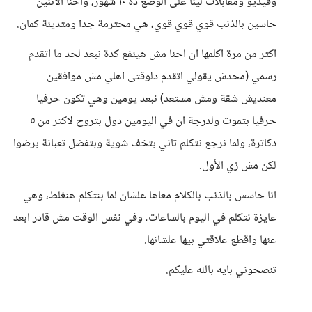
وفيديو ومقابلات لينا على الوضع دة ١٠ شهور، واحنا الاتنين
حاسين بالذنب قوي قوي قوي، هي محترمة جدا ومتدينة كمان.
اكتر من مرة اكلمها ان احنا مش هينفع كدة نبعد لحد ما اتقدم
رسمي (محدش يقولي اتقدم دلوقتى اهلي مش موافقين
معنديش شقة ومش مستعد) نبعد يومين وهي تكون حرفيا
حرفيا بتموت ولدرجة ان في اليومين دول بتروح لاكتر من ٥
دكاترة، ولما نرجع نتكلم تاني بتخف شوية وبتفضل تعبانة برضوا
لكن مش زي الأول.
انا حاسس بالذنب بالكلام معاها علشان لما بنتكلم هنغلط، وهي
عايزة نتكلم في اليوم بالساعات، وفي نفس الوقت مش قادر ابعد
عنها واقطع علاقتي بيها علشانها.
تنصحوني بايه بالله عليكم.