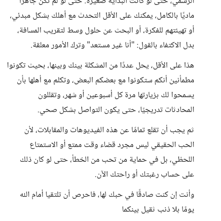
الرسمي، حتى لو كانت البداية صغيرة. حتى لو لم تكن جاهزًا
ماديًا بالكامل، يمكنك على الأقل التحدث مع أهلك بشكل مبدئي،
أو تهيئتهم للفكرة، أو البحث عن حلول وسط لتقريب المسافة،
بدل الاكتفاء بالقول: "أنا غير مستعد" وترك الأمور معلقة.
هذا على الأقل، يحل عددًا من المشكلة بينك وبينها، بحيث تكونوا
مطمأنين أنكم ستكونوا مع بعضكم البعض، وتكلم مع أهلها بأن
يسمحوا لك بزيارتها مرة كل أسبوعين أو شهر، وتقللون
المحادثات تدريجيًا، حتى يكون التواصل بشكل صحي.
ثم يجب أن تقلع تمامًا عن هذه الفيديوهات والمقابلات، لأن
الحب الحقيقي ليس مجرد قضاء وقت ممتع أو الاستمتاع
اللحظي، بل في حماية من تحب من الخطأ، حتى لو كان ذلك
على حساب رغبتك أو راحتك الآن.
وأنت إن كنت صادقًا في حبك لها، فاحرص أن تلتقيا أمام الله
يومًا بلا ذنب ثقيل بينكما