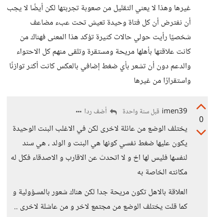
غيرها وهذا لا يعني التقليل من صعوبة تجربتها لكن أيضًا لا يجب
أن نفترض أن كل فتاة وحيدة تعيش تحت عبء مضاعف
شخصيًا رأيت حولي حالات كثيرة تؤكد هذا المعنى فهناك من
كانت علاقتها بأهلها مريحة ومستقرة وتلقى منهم كل الاحتواء
والدعم دون أن تشعر بأي ضغط إضافي بالعكس كانت أكثر توازنًا
واستقرارًا من غيرها
imen39
أضف ردا
قبل سنة واحدة
0
يختلف الوضع من عائلة لاخرى لكن في الاغلب البنت الوحيدة
يكون عليها ضغط نفسي كونها هي البنت و الولد ، هي سند
لنفسها فليس لها اخ و لا اتحدث عن الاقارب و الاصدقاء فكل له
مكانته الخاصة به
العلاقة بالاهل تكون مريحة جدا لكن هناك شعور بالمسؤولية و
كما قلت يختلف الوضع من مجتمع لاخر و من عاشلة لاخرى ..