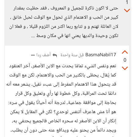
1
حتى لا اكون ناكرة للجميل و المعروف ، فقد حظيت بمقدار
كبير من الحب و الاهتمام الذي تحول مع الوقت لحبل خانق ،
لان العائلة تهتم و و تتابع ربما اكثر من اللزوم قليلا ، و فعلا ان
تكون وحيدة والديها يعني انها في مكان وسط ...
BasmaNabil17
أضف ردا
قبل سنة واحدة
0
نعم ونفس الشيء تمامًا يحدث مع الابن الأصغر، آخر العنقود
كما يُقال، يحظى بالكثير من الحب والاهتمام، لكن مع الوقت
قد يتحول هذا الاهتمام المفرط إلى عبء ثقيل، يشعر معه أنه
دائمًا تحت المراقبة، وكل خطوة لها رأي وتعليق وكل قرار
بحاجة إلى موافقة جماعية، لدرجة أنه أحيانًا يقول في سره:
هو أنا مش هاعرف أتنفس لوحدي؟ لكن في المقابل لا يمكن
إنكار أن الابن الأصغر له سحره الخاص فالجميع يحتفي به،
ويجد دائماً من يحنو عليه ويدافع عنه حتى دون أن يطلب،