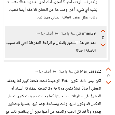
وتُغفر لك الزلات أحيانًا لمجرد أنك آخر العنقود! هناك دفء لا
يُشبه أي شيء آخر، ومساحة من الحنان تلاحقه أينما ذهب،
وكأنه يظل صغير العائلة المدلل مهما كبر.
imen39
أضف ردا
قبل سنة واحدة
0
نعم هو هذا الشعور بالدلال و الراحة المفرطة التي قد تسبب
الخنقة احيانا
Mai_Easa22
أضف ردا
قبل سنة واحدة
0
لكن ليس دائمًا تكون الفتاة الوحيدة تحت ضغط كبير كما يعتقد
البعض أحيانًا فعلاً تكون مرتاحة ولا تضطر لمشاركة أشياء أو
الدخول في مقارنات مع إخوتها كما يحدث مع بنات كثيرات على
العكس قد يكون لديها وقت ومساحة تهتم فيها بنفسها وتتطور
بهدوء وتأخذ كل الحب والدعم من أهلها دون أن يتقاسم ذلك مع