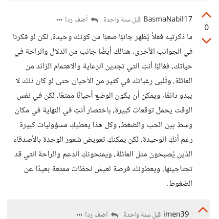
BasmaNabil17
أضف ردا
قبل سنة واحدة
0
ما ذكرتيه فعلاً يُظهر جانبًا صعبًا من كونك وحيدة، لكن لو فكرنا
في الجوانب الأخرى، هنالك أيضًا جانب من الدلال والراحة في
حياتك، فغالبًا أنتِ التي تجدين الرعاية والاهتمام الزائد من
العائلة، وتُلبى رغباتك في كثير من الأحيان حتى لو كان ذلك لا
يبدو دائمًا، ويمكن أن يكون الوضع أحيانًا ممتعًا، لكن في نفس
الوقت يحمل توقعات كبيرة، باختصار أنتِ في النهاية في مكان
وسط بين الحب والضغط، وكل هذا يعطيكِ مسؤوليات كبيرة
رغم أنكِ الوحيدة، لكن يمكنكِ تعويض شعور الوحدة بالأصدقاء
الذين يُصبحون مثل العائلة، ويمنحونكِ الدعم والراحة التي قد
تحتاجينها، ويعطونك فرصة لعيش لحظات ممتعة بعيدًا عن
الضغوط.
imen39
أضف ردا
قبل سنة واحدة