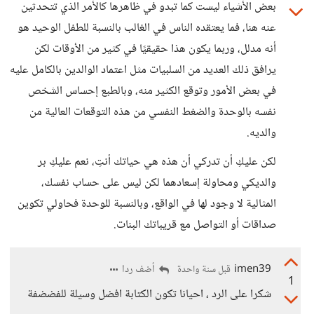
بعض الأشياء ليست كما تبدو في ظاهرها كالأمر الذي تتحدثين
عنه هنا، فما يعتقده الناس في الغالب بالنسبة للطفل الوحيد هو
أنه مدلل، وربما يكون هذا حقيقيًا في كثير من الأوقات لكن
يرافق ذلك العديد من السلبيات مثل اعتماد الوالدين بالكامل عليه
في بعض الأمور وتوقع الكثير منه، وبالطبع إحساس الشخص
نفسه بالوحدة والضغط النفسي من هذه التوقعات العالية من
والديه.
لكن عليكِ أن تدركي أن هذه هي حياتك أنتِ، نعم عليكِ بر
والديكي ومحاولة إسعادهما لكن ليس على حساب نفسك،
المثالية لا وجود لها في الواقع، وبالنسبة للوحدة فحاولي تكوين
صداقات أو التواصل مع قريباتك البنات.
imen39
أضف ردا
قبل سنة واحدة
1
شكرا على الرد ، احيانا تكون الكتابة افضل وسيلة للفضضفة