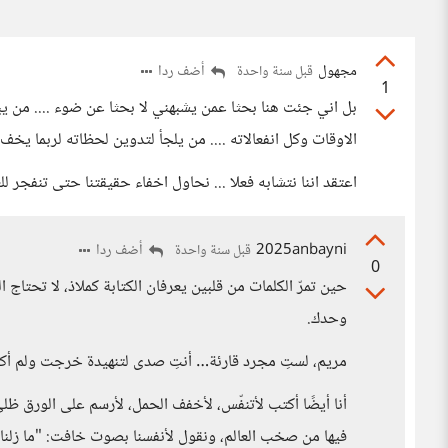
مجهول
أضف ردا
قبل سنة واحدة
1
بل اني جئت هنا بحثا عمن يشبهني لا بحثا عن ضوء .... من ي
الاوقات وكل انفعالاته .... من يلجأ لتدوين لحظاته لربما يخف 
اعتقد اننا نتشابه فعلا ... نحاول اخفاء حقيقتنا حتى تنفجر 
2025anbayni
أضف ردا
قبل سنة واحدة
0
حين تمرّ الكلمات من قلبين يعرفان الكتابة كملاذ، لا تحتا
وحدك.
مريم، لستِ مجرد قارئة… أنتِ صدى لتنهيدة خرجت ولم أك
أنا أيضًا أكتب لأتنفّس، لأخفف الحمل، لأرسم على الورق ظ
فيها من صخب العالم، ونقول لأنفسنا بصوت خافت: "ما زلنا 