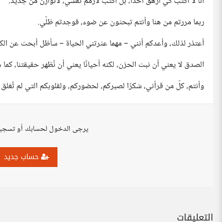
أنا لا أكتب كي أرهق أحدًا، بل أكتب لأُرمّم نفسي، لأتوازن من جديد.
ربما مررتم من هنا وأنتم تبحثون عن ضوء، فوجدتم ظلّي.
أعتذر لذلك، وأعدكم أنني – مهما عثرتني الحياة – سأظل أبحث عن الكل
الصدق لا يعني أن نبث الحزن، لكنه أحيانًا يعني أن نُظهر حقيقتنا، ك
وأنتم، كلّ من قرأني، شكرًا لصبركم، لحضوركم، ولقلوبكم التي لم تُغ
يرجى الدخول لحسابك أو تسجي
حساب جديد
التعليقات