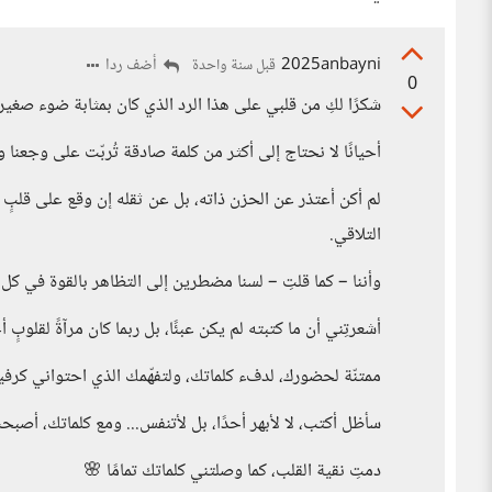
2025anbayni
أضف ردا
قبل سنة واحدة
0
شكرًا لكِ من قلبي على هذا الرد الذي كان بمثابة ضوء صغي
أحيانًا لا نحتاج إلى أكثر من كلمة صادقة تُربّت على وجعنا 
لم أكن أعتذر عن الحزن ذاته، بل عن ثقله إن وقع على قلبٍ لا
التلاقي.
وأننا – كما قلتِ – لسنا مضطرين إلى التظاهر بالقوة في كل
أشعرتِني أن ما كتبته لم يكن عبئًا، بل ربما كان مرآةً لقلوبٍ
ممتنّة لحضورك، لدفء كلماتك، ولتفهّمك الذي احتواني كرفيق
سأظل أكتب، لا لأبهر أحدًا، بل لأتنفس... ومع كلماتك، أصبحت
دمتِ نقية القلب، كما وصلتني كلماتك تمامًا 🌸