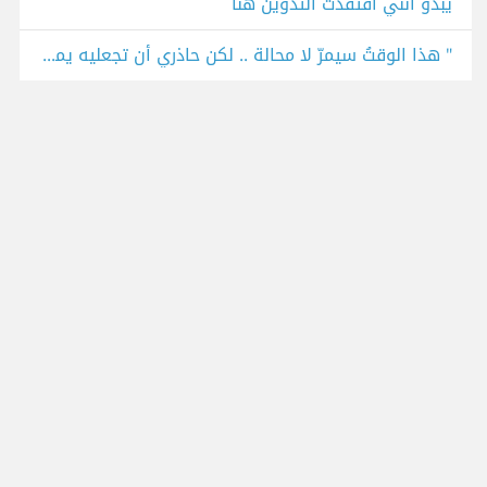
يبدو أنني افتقدت التدوين هنا
" هذا الوقتُ سيمرّ لا محالة .. لكن حاذري أن تجعليه يمرّ فوق روحك فيكسرها "