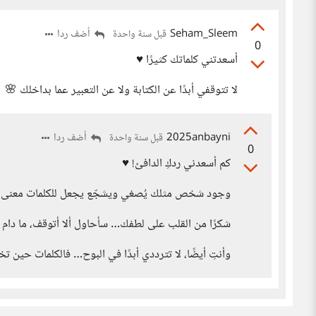
Seham_Sleem
أضف ردا
قبل سنة واحدة
0
أسعدتني كلماتك كثيرًا ♥️
لا تتوقفي أبدًا عن الكتابة ولا عن التعبير عما بداخلك 🌸
2025anbayni
أضف ردا
قبل سنة واحدة
0
كم أسعدني ردكِ الدافئ! ♥
وجود شخص مثلك يُصغي ويشجّع يجعل للكلمات معنى أع
شكرًا من القلب على لطفك… سأحاول ألا أتوقف، ما دام ه
وأنتِ أيضًا، لا تترددي أبدًا في البوح… فالكلمات حين 