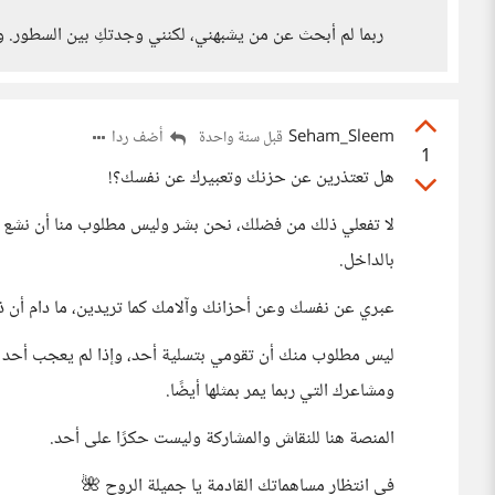
ربما لم أبحث عن من يشبهني، لكنني وجدتكِ بين السطور. وه
Seham_Sleem
أضف ردا
قبل سنة واحدة
1
هل تعتذرين عن حزنك وتعبيرك عن نفسك؟!
لا تفعلي ذلك من فضلك، نحن بشر وليس مطلوب منا أن نشع بال
بالداخل.
عبري عن نفسك وعن أحزانك وآلامك كما تريدين، ما دام أن ذل
ليس مطلوب منك أن تقومي بتسلية أحد، وإذا لم يعجب أحد ما 
ومشاعرك التي ربما يمر بمثلها أيضًا.
المنصة هنا للنقاش والمشاركة وليست حكرًا على أحد.
في انتظار مساهماتك القادمة يا جميلة الروح 🌺