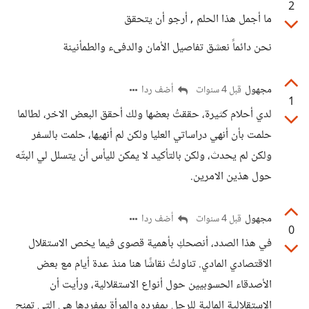
2
ما أجمل هذا الحلم , أرجو أن يتحقق
نحن دائماً نعشق تفاصيل الأمان والدفىء والطمأنينة
مجهول
أضف ردا
قبل 4 سنوات
1
لدي أحلام كثيرة، حققتُ بعضها ولك أحقق البعض الاخر، لطالما
حلمت بأن أنهي دراساتي العليا ولكن لم أنهيها، حلمت بالسفر
ولكن لم يحدث، ولكن بالتأكيد لا يمكن لليأس أن يتسلل لي البتّه
حول هذين الامرين.
مجهول
أضف ردا
قبل 4 سنوات
0
في هذا الصدد، أنصحكِ بأهمية قصوى فيما يخص الاستقلال
الاقتصادي المادي. تناولتُ نقاشًا هنا منذ عدة أيام مع بعض
الأصدقاء الحسوبيين حول أنواع الاستقلالية، ورأيت أن
الاستقلالية المالية للرجل بمفرده والمرأة بمفردها هي التي تمنح