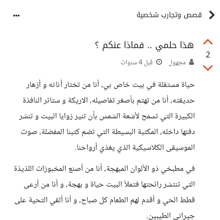
قصص وتجارب شخصية
هذا حلمي .. فماذا عنكم ؟
2
مجهول
قبل 4 سنوات
حياة مستقلة في بيت خاص بي، أنا من تختار أثاثه و أزهار
حديقته، أنا من تهتم بأصغر تفاصيله، الاريكة و ستائر النافذة
الكبيرة التي تسمح لأشعة الشمس بأن تنير زوايا البيت و تنشر
دفئها داخله، المكتبة البسيطة التي تضم كتبنا المفضلة، صوت
الموسيقى الكلاسيكية الذي يغذي أرواحنا.
في مطبخي ذو الألوان المبهجة، أنا من أصنع المخبوزات اللذيذة
التي تنتشر رائحتها فتملأ البيت حياة و بهجة، و أنا من أرعى
قطط الحي و أقدم لهم الطعام كل صباح، و أنا ألقي التحية على
جيراني الطيبين.