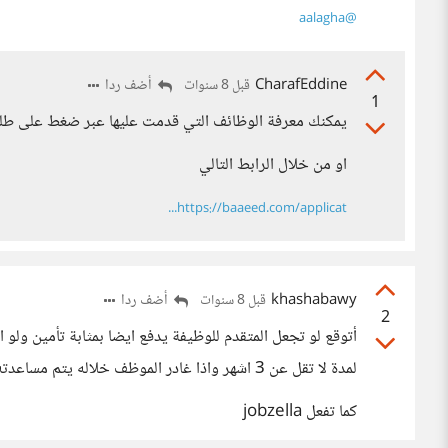
‍
@aalagha
CharafEddine
أضف ردا
قبل 8 سنوات
1
يمكنك معرفة الوظائف التي قدمت عليها عبر ضغط على طل
او من خلال الرابط التالي
https://baaeed.com/applicat...
khashabawy
أضف ردا
قبل 8 سنوات
2
أتوقع لو تجعل المتقدم للوظيفة يدفع ايضا بمثابة تأمين ول
لمدة لا تقل عن 3 اشهر واذا غادر الموظف خلاله يتم مساعدته مجانا للحصول على غيره
كما تفعل jobzella