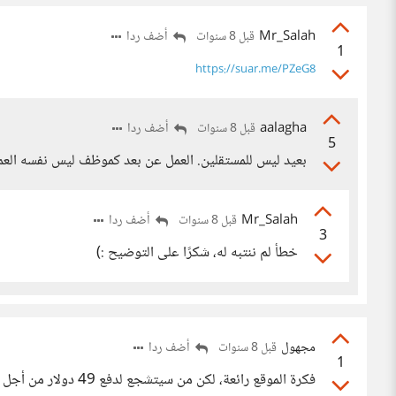
Mr_Salah
أضف ردا
قبل 8 سنوات
1
https://suar.me/PZeG8
aalagha
أضف ردا
قبل 8 سنوات
5
بعيد ليس للمستقلين. العمل عن بعد كموظف ليس نفسه العم
Mr_Salah
أضف ردا
قبل 8 سنوات
3
خطأ لم ننتبه له، شكرًا على التوضيح :)
مجهول
أضف ردا
قبل 8 سنوات
1
فكرة الموقع رائعة، لكن من سيتشجع لدفع 49 دولار من أجل نشر بحث عن التوظيف في الموقع؟